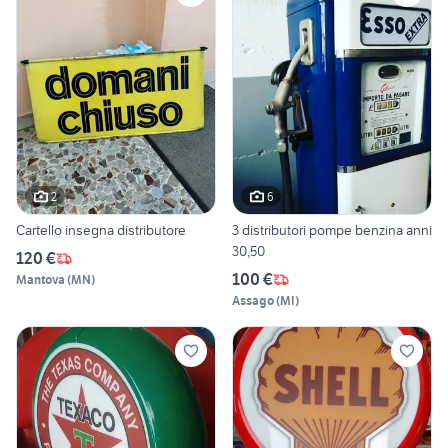
2
6
Cartello insegna distributore
3 distributori pompe benzina anni
30,50
120 €
100 €
Mantova
(
MN
)
Assago
(
MI
)