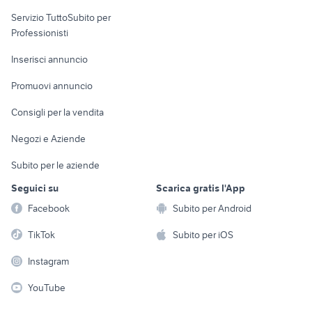
elettronica
per la casa e la
sports e hobby
Servizio TuttoSubito per
persona
Informatica
Animali
Professionisti
Arredamento e
Console e
Accessori per
Casalinghi
Inserisci annuncio
Videogiochi
animali
Elettrodomestici
Promuovi annuncio
Audio/Video
Musica e Film
Giardino e Fai da te
Consigli per la vendita
Fotografia
Libri e Riviste
Abbigliamento e
Negozi e Aziende
Telefonia
Strumenti Musicali
Accessori
Subito per le aziende
Sports
Tutto per i bambini
Seguici su
Scarica gratis l'App
Biciclette
Facebook
Subito per Android
Collezionismo
TikTok
Subito per iOS
Instagram
YouTube