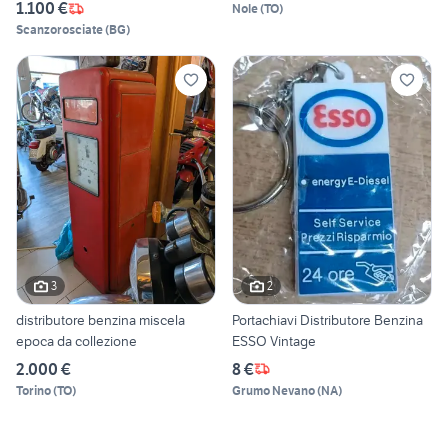
1.100 €
Nole
(
TO
)
Scanzorosciate
(
BG
)
3
2
distributore benzina miscela
Portachiavi Distributore Benzina
epoca da collezione
ESSO Vintage
2.000 €
8 €
Torino
(
TO
)
Grumo Nevano
(
NA
)