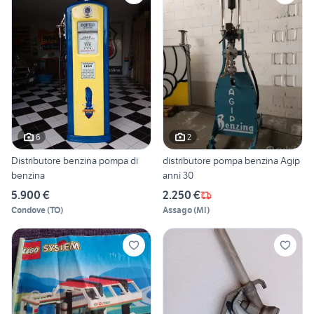
6
2
Distributore benzina pompa di
distributore pompa benzina Agip
benzina
anni 30
5.900 €
2.250 €
Condove
(
TO
)
Assago
(
MI
)