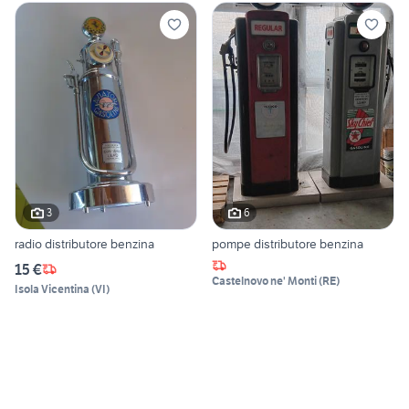
3
6
radio distributore benzina
pompe distributore benzina
15 €
Castelnovo ne' Monti
(
RE
)
Isola Vicentina
(
VI
)