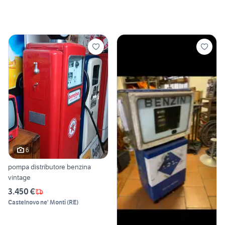
6
pompa distributore benzina
vintage
3.450 €
Castelnovo ne' Monti
(
RE
)