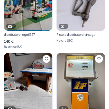
6
3
distributore lego6397
Pistola distributore vintage
Novara
(
NO
)
140 €
Ravenna
(
RA
)
5
6