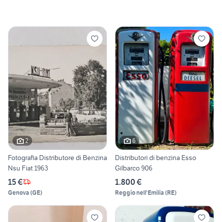
2
6
Fotografia Distributore di Benzina
Distributori di benzina Esso
Nsu Fiat 1963
Gilbarco 906
15 €
1.800 €
Genova
(
GE
)
Reggio nell'Emilia
(
RE
)