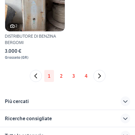
2
DISTRIBUTORE DI BENZINA
BERGOMI
3.000 €
Grosseto
(
GR
)
1
2
3
4
Più cercati
Correlati
Richerche simili
Suggerimenti
Ricerche consigliate
distributore
pompa benzina
axolotl
automatico cibo cani
vintage
allevamento labrador toscana
cuccioli pastore
jack russel piemonte