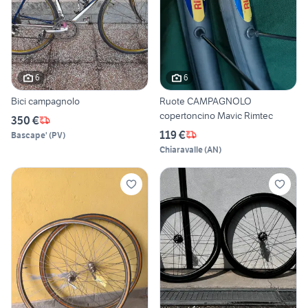
6
6
Bici campagnolo
Ruote CAMPAGNOLO
copertoncino Mavic Rimtec
350 €
119 €
Bascape'
(
PV
)
Chiaravalle
(
AN
)