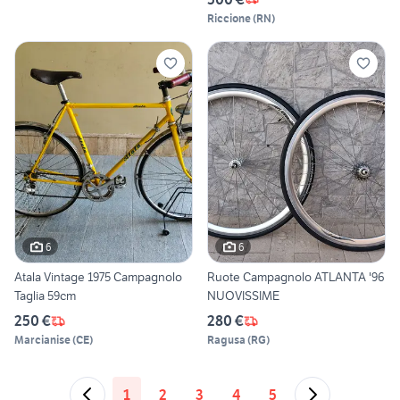
Riccione
(
RN
)
6
6
Atala Vintage 1975 Campagnolo
Ruote Campagnolo ATLANTA '96
Taglia 59cm
NUOVISSIME
250 €
280 €
Marcianise
(
CE
)
Ragusa
(
RG
)
1
2
3
4
5