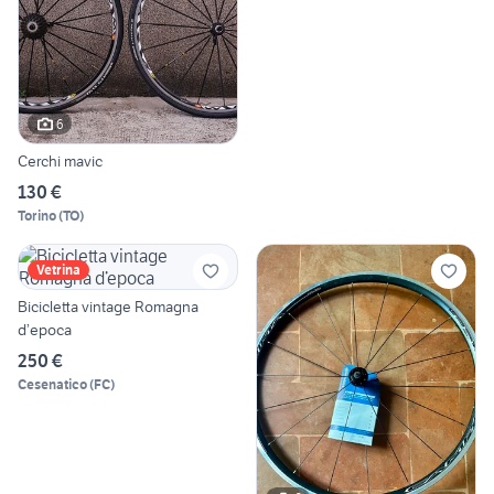
6
Cerchi mavic
130 €
Torino
(
TO
)
Vetrina
Bicicletta vintage Romagna
d’epoca
250 €
Cesenatico
(
FC
)