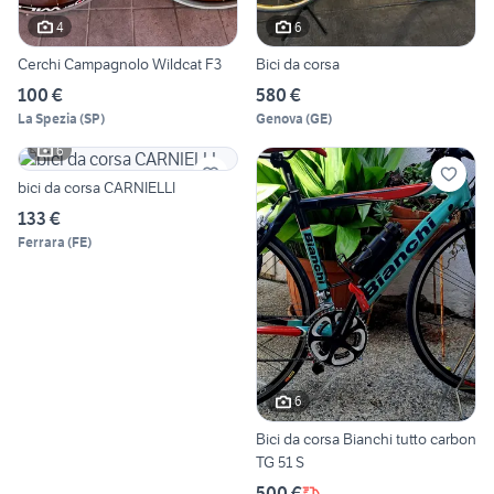
4
6
Cerchi Campagnolo Wildcat F3
Bici da corsa
100 €
580 €
La Spezia
(
SP
)
Genova
(
GE
)
6
bici da corsa CARNIELLI
133 €
Ferrara
(
FE
)
6
Bici da corsa Bianchi tutto carbon
TG 51 S
500 €