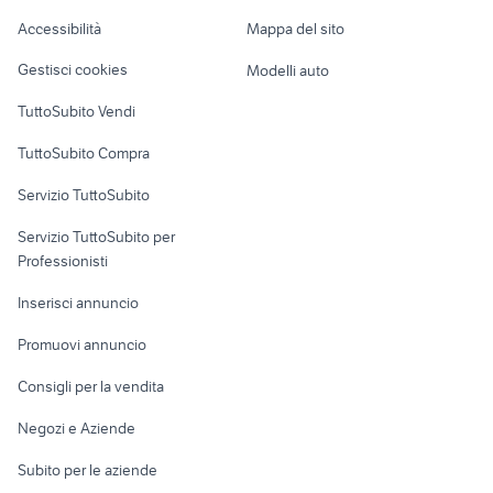
Caravan e Camper
Accessibilità
Mappa del sito
Loft, mansarde e
Veicoli commerciali
altro
Gestisci cookies
Modelli auto
Case vacanza
TuttoSubito Vendi
Uffici e Locali
TuttoSubito Compra
commerciali
Servizio TuttoSubito
elettronica
per la casa e la
sports e hobby
Servizio TuttoSubito per
persona
Informatica
Animali
Professionisti
Arredamento e
Console e
Accessori per
Casalinghi
Inserisci annuncio
Videogiochi
animali
Elettrodomestici
Promuovi annuncio
Audio/Video
Musica e Film
Giardino e Fai da te
Consigli per la vendita
Fotografia
Libri e Riviste
Abbigliamento e
Negozi e Aziende
Telefonia
Strumenti Musicali
Accessori
Subito per le aziende
Sports
Tutto per i bambini