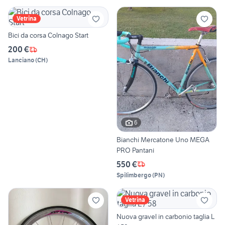
Vetrina
Bici da corsa Colnago Start
200 €
Lanciano
(
CH
)
6
Bianchi Mercatone Uno MEGA
PRO Pantani
550 €
Spilimbergo
(
PN
)
Vetrina
Nuova gravel in carbonio taglia L