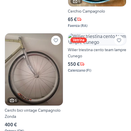
6
Cerchio Campagnolo
65 €
Faenza
(
RA
)
Vetrina
Wilier triestina cento team lampre
Cunego
550 €
Calenzano
(
FI
)
6
Cerchi bici vintage Campagnolo
Zonda
400 €
Ortona
(
CH
)