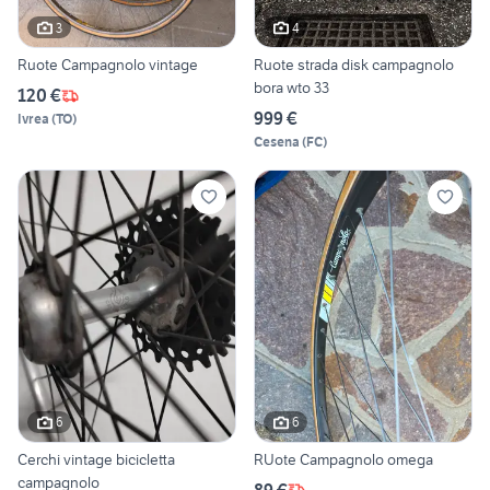
3
4
Ruote Campagnolo vintage
Ruote strada disk campagnolo
bora wto 33
120 €
999 €
Ivrea
(
TO
)
Cesena
(
FC
)
6
6
Cerchi vintage bicicletta
RUote Campagnolo omega
campagnolo
89 €