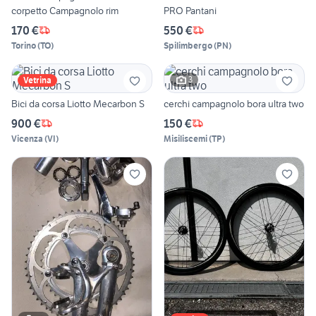
corpetto Campagnolo rim
PRO Pantani
170 €
550 €
Torino
(
TO
)
Spilimbergo
(
PN
)
3
Vetrina
Bici da corsa Liotto Mecarbon S
cerchi campagnolo bora ultra two
900 €
150 €
Vicenza
(
VI
)
Misiliscemi
(
TP
)