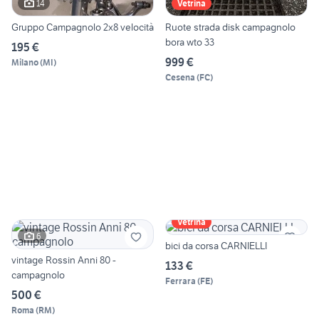
14
Vetrina
Gruppo Campagnolo 2x8 velocità
Ruote strada disk campagnolo
bora wto 33
195 €
999 €
Milano
(
MI
)
Cesena
(
FC
)
Vetrina
6
bici da corsa CARNIELLI
vintage Rossin Anni 80 -
133 €
campagnolo
Ferrara
(
FE
)
500 €
Roma
(
RM
)