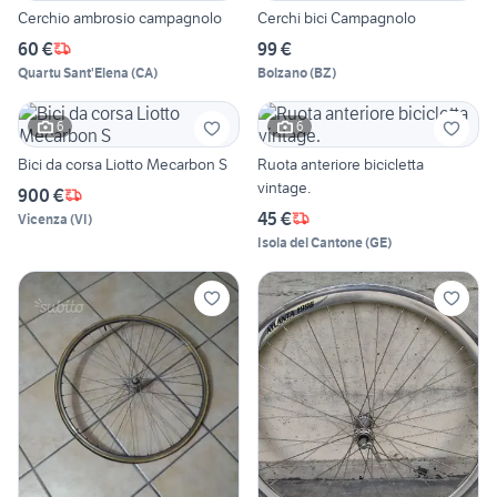
Cerchio ambrosio campagnolo
Cerchi bici Campagnolo
60 €
99 €
Quartu Sant'Elena
(
CA
)
Bolzano
(
BZ
)
6
6
Bici da corsa Liotto Mecarbon S
Ruota anteriore bicicletta
vintage.
900 €
45 €
Vicenza
(
VI
)
Isola del Cantone
(
GE
)