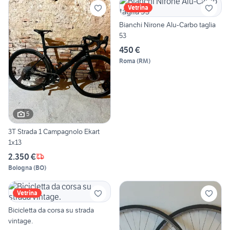
Vetrina
Bianchi Nirone Alu-Carbo taglia
53
450 €
Roma
(
RM
)
5
3T Strada 1 Campagnolo Ekart
1x13
2.350 €
Bologna
(
BO
)
Vetrina
Bicicletta da corsa su strada
vintage.