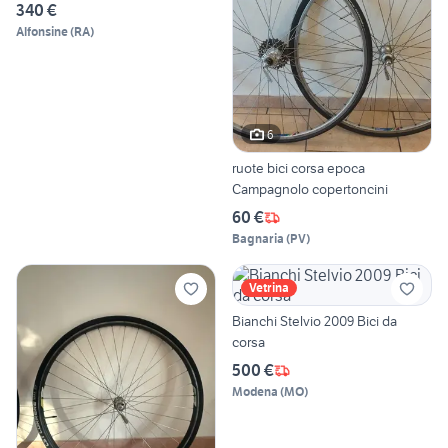
340 €
Alfonsine
(
RA
)
6
ruote bici corsa epoca
Campagnolo copertoncini
60 €
Bagnaria
(
PV
)
Vetrina
Bianchi Stelvio 2009 Bici da
corsa
500 €
Modena
(
MO
)