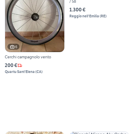
/ 58
1.300 €
Reggio nell'Emilia
(
RE
)
6
Cerchi campagnolo vento
200 €
Quartu Sant'Elena
(
CA
)