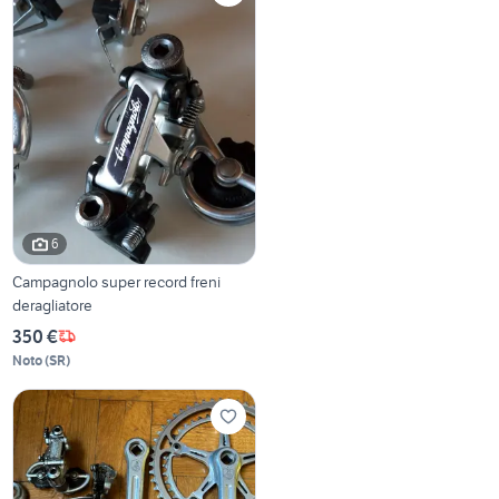
6
Campagnolo super record freni
deragliatore
350 €
Noto
(
SR
)