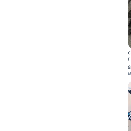
C
F
8
M