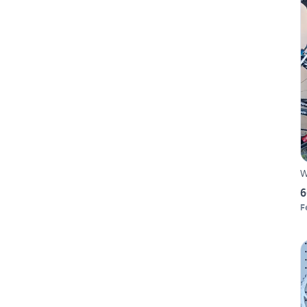
W
6
F