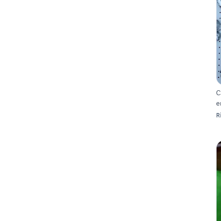
C
e
R