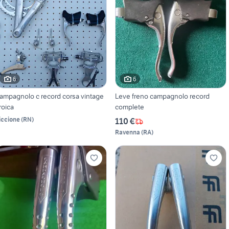
6
6
ampagnolo c record corsa vintage
Leve freno campagnolo record
roica
complete
iccione
(
RN
)
110 €
Ravenna
(
RA
)