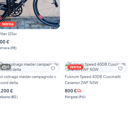
Vetrina
ilier 101sr
00 €
errara
(
FE
)
6
Vetrina
ici colnago master campagnolo c
Fulcrum Speed 40DB Cuscinetti
ecord delta
Ceramici 2WF N3W
.200 €
800 €
olzano
(
BZ
)
Pergola
(
PU
)