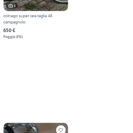
6
colnago super rara taglia 48
campagnolo
650 €
Foggia
(
FG
)