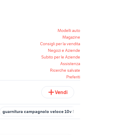
Modelli auto
Magazine
Consigli per la vendita
Negozi e Aziende
Subito per le Aziende
Assistenza
Ricerche salvate
Preferiti
Vendi
guarnitura campagnolo veloce 10v 50 34
bici campagnolo
fre