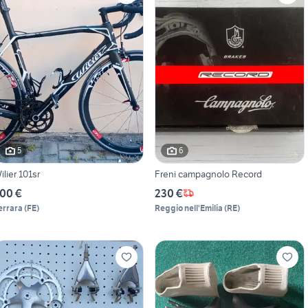
5
6
ilier 101sr
Freni campagnolo Record
00 €
230 €
errara
(
FE
)
Reggio nell'Emilia
(
RE
)