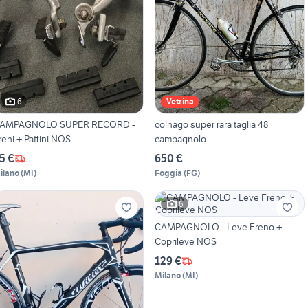
6
Vetrina
AMPAGNOLO SUPER RECORD -
colnago super rara taglia 48
reni + Pattini NOS
campagnolo
5 €
650 €
ilano
(
MI
)
Foggia
(
FG
)
6
CAMPAGNOLO - Leve Freno +
Coprileve NOS
129 €
Milano
(
MI
)