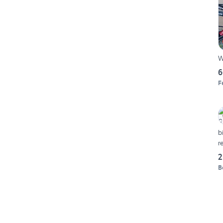
W
6
F
b
r
2
B