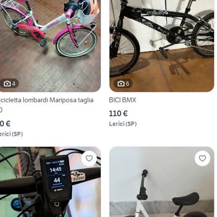
4
6
icicletta lombardi Mariposa taglia
BICI BMX
0
110 €
0 €
Lerici
(
SP
)
erici
(
SP
)