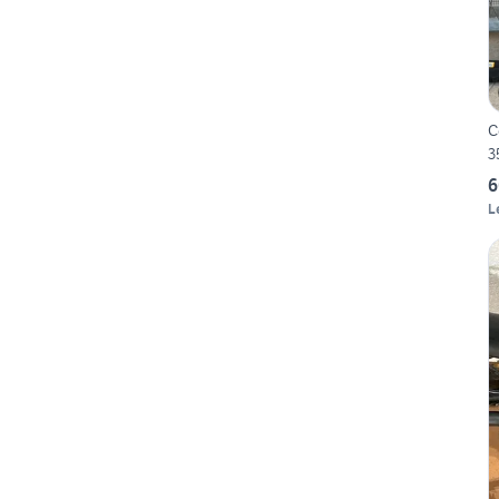
C
3
6
L