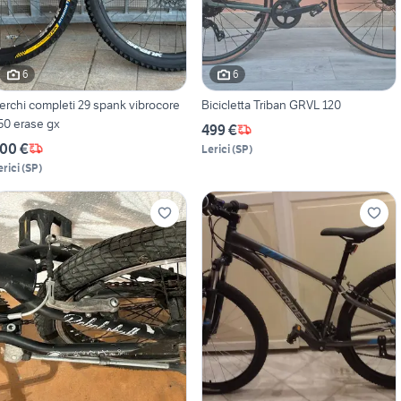
6
6
erchi completi 29 spank vibrocore
Bicicletta Triban GRVL 120
50 erase gx
499 €
00 €
Lerici
(
SP
)
erici
(
SP
)