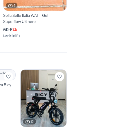
4
Sella Selle Italia WATT Gel
Superflow U3 nero
60 €
Lerici
(
SP
)
icy
12