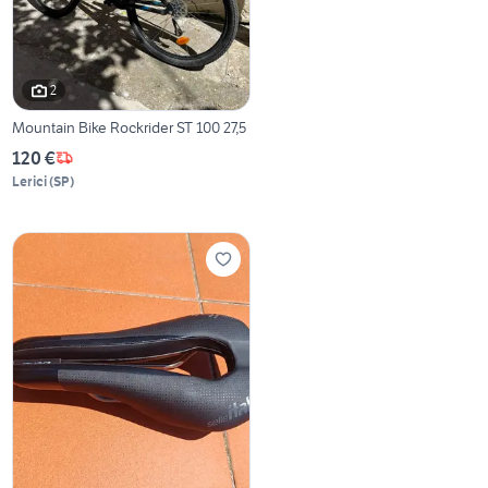
2
Mountain Bike Rockrider ST 100 27,5
120 €
Lerici
(
SP
)