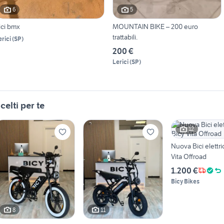
6
5
ici bmx
MOUNTAIN BIKE – 200 euro
trattabili.
erici
(
SP
)
200 €
Lerici
(
SP
)
celti per te
12
Nuova Bici elettrica B
Vita Offroad
1.200 €
Bicy Bikes
8
11