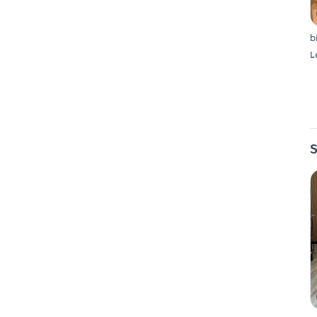
b
L
S