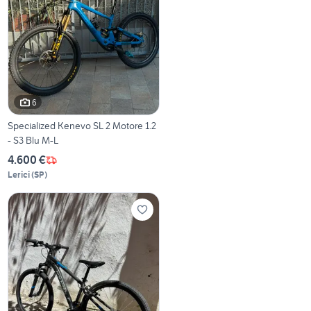
6
Specialized Kenevo SL 2 Motore 1.2
- S3 Blu M-L
4.600 €
Lerici
(
SP
)