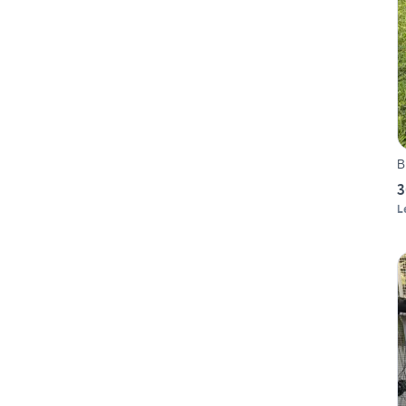
B
3
L