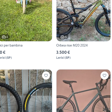
4
5
ici per bambina
Orbea rise M20 2024
0 €
3.500 €
erici
(
SP
)
Lerici
(
SP
)