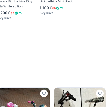
uova Bici Elettrica Bicy
Bici Elettrica Mini Black
ita White edition
1.100 €
.200 €
Bicy Bikes
icy Bikes