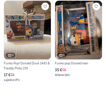
6
6
Funko Pop! Donald Duck 1443 &
Funko pop Donald train
Freddy Proto 219
35 €
17 €
Milano
(
MI
)
Lajatico
(
PI
)