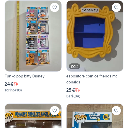
2
Funko pop bitty Disney
espositore cornice friends mc
donalds
24 €
25 €
Torino
(
TO
)
Bari
(
BA
)