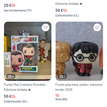
Edizione limitata 🔥
20 €
50 €
San Vendemiano
(
TV
)
Caltanissetta
(
CL
)
6
2
Funko Pop Cristiano Ronaldo -
Funko pop harry potter- edizione
Edizione limitata 🔥
kinder 2024.
50 €
Rolo
(
RE
)
Caltanissetta
(
CL
)