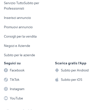
Servizio TuttoSubito per
persona
Informatica
Animali
Professionisti
Arredamento e
Console e
Accessori per
Casalinghi
Inserisci annuncio
Videogiochi
animali
Elettrodomestici
Promuovi annuncio
Audio/Video
Musica e Film
Giardino e Fai da te
Consigli per la vendita
Fotografia
Libri e Riviste
Abbigliamento e
Negozi e Aziende
Telefonia
Strumenti Musicali
Accessori
Subito per le aziende
Sports
Tutto per i bambini
Seguici su
Scarica gratis l'App
Biciclette
Facebook
Subito per Android
Collezionismo
TikTok
Subito per iOS
Instagram
YouTube