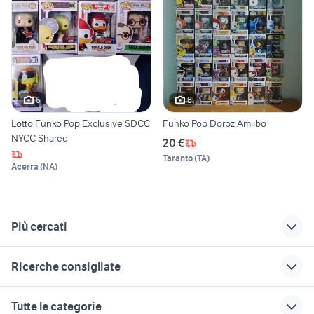
6
6
Lotto Funko Pop Exclusive SDCC
Funko Pop Dorbz Amiibo
NYCC Shared
20 €
Taranto
(
TA
)
Acerra
(
NA
)
Più cercati
Correlati
Richerche simili
Suggerimenti
Ricerche consigliate
funko pop
cocker
lupo cecoslovacco
evangelion
cucciolo
mdj strumenti musicali
maglia el shaarawy
canarini in vendita
Tutte le categorie
tartarughe d acqua
veneto
jersey gigante nero
biciclette Torre di Mosto
ruote mavic aksium