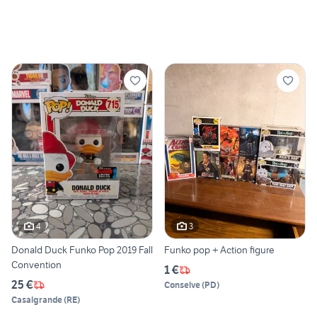
4
3
Donald Duck Funko Pop 2019 Fall
Funko pop + Action figure
Convention
1 €
25 €
Conselve
(
PD
)
Casalgrande
(
RE
)