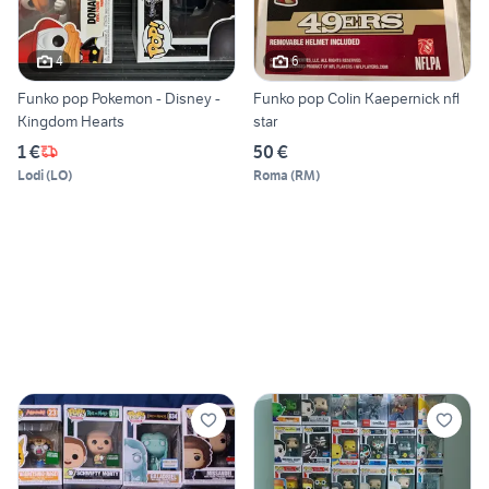
4
6
Funko pop Pokemon - Disney -
Funko pop Colin Kaepernick nfl
Kingdom Hearts
star
1 €
50 €
Lodi
(
LO
)
Roma
(
RM
)