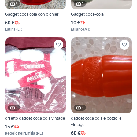
6
3
Gadget coca cola con bichieri
Gadget coca-cola
60 €
10 €
Latina
(
LT
)
Milano
(
MI
)
2
4
orsetto gadget coca cola vintage
gadget coca cola e bottiglie
vintage
15 €
60 €
Reggio nell'Emilia
(
RE
)