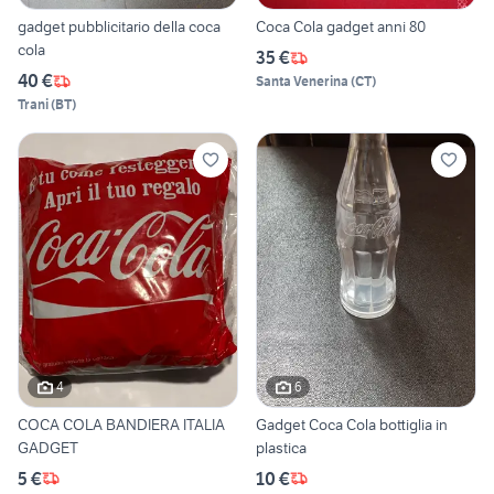
gadget pubblicitario della coca
Coca Cola gadget anni 80
cola
35 €
40 €
Santa Venerina
(
CT
)
Trani
(
BT
)
4
6
COCA COLA BANDIERA ITALIA
Gadget Coca Cola bottiglia in
GADGET
plastica
5 €
10 €