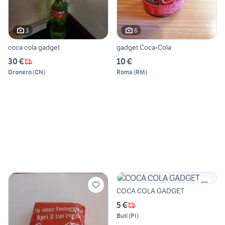
3
6
coca cola gadget
gadget Coca-Cola
30 €
10 €
Dronero
(
CN
)
Roma
(
RM
)
COCA COLA GADGET
5 €
Buti
(
PI
)