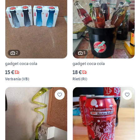
2
5
gadget coca cola
gadget coca cola
15 €
18 €
Verbania
(
VB
)
Rieti
(
RI
)