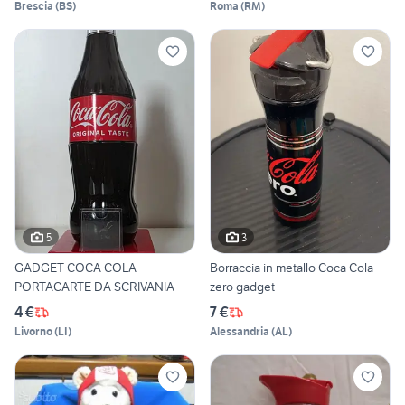
Brescia
(
BS
)
Roma
(
RM
)
5
3
GADGET COCA COLA
Borraccia in metallo Coca Cola
PORTACARTE DA SCRIVANIA
zero gadget
4 €
7 €
Livorno
(
LI
)
Alessandria
(
AL
)