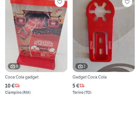
6
2
Coca Cola gadget
Gadget Coca Cola
10 €
5 €
Ciampino
(
RM
)
Torino
(
TO
)