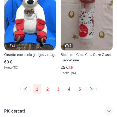
2
6
Orsetto coca cola gadget vintage
Bicchiere Coca Cola Coke Glass
Gadget rare
60 €
25 €
Ivrea
(
TO
)
Portici
(
NA
)
1
2
3
4
5
Più cercati