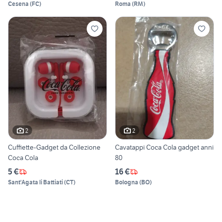
Cesena
(
FC
)
Roma
(
RM
)
2
2
Cuffiette-Gadget da Collezione
Cavatappi Coca Cola gadget anni
Coca Cola
80
5 €
16 €
Sant'Agata li Battiati
(
CT
)
Bologna
(
BO
)