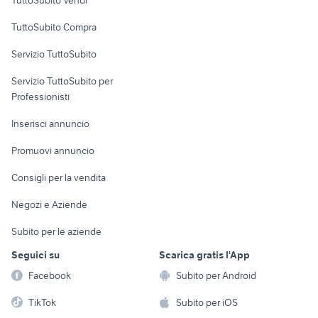
Uffici e Locali
TuttoSubito Compra
commerciali
Servizio TuttoSubito
elettronica
per la casa e la
sports e hobby
Servizio TuttoSubito per
persona
Informatica
Animali
Professionisti
Arredamento e
Console e
Accessori per
Casalinghi
Inserisci annuncio
Videogiochi
animali
Elettrodomestici
Promuovi annuncio
Audio/Video
Musica e Film
Giardino e Fai da te
Consigli per la vendita
Fotografia
Libri e Riviste
Abbigliamento e
Negozi e Aziende
Telefonia
Strumenti Musicali
Accessori
Subito per le aziende
Sports
Tutto per i bambini
Seguici su
Scarica gratis l'App
Biciclette
Facebook
Subito per Android
Collezionismo
TikTok
Subito per iOS