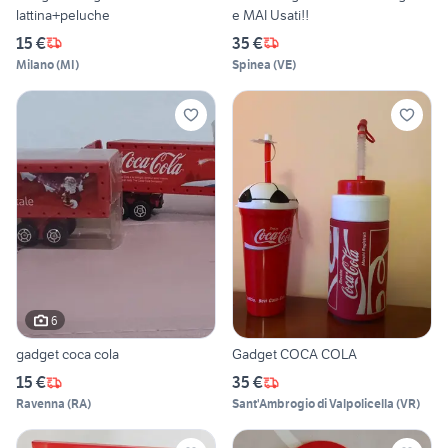
lattina+peluche
e MAI Usati!!
15 €
35 €
Milano
(
MI
)
Spinea
(
VE
)
6
gadget coca cola
Gadget COCA COLA
15 €
35 €
Ravenna
(
RA
)
Sant'Ambrogio di Valpolicella
(
VR
)