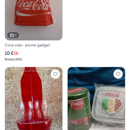
2
Coca cola - promo gadget
10 €
Rimini
(
RN
)