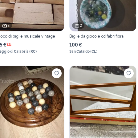
3
2
ioco di biglie musicale vintage
Biglie da gioco e cd fabri fibra
5 €
100 €
eggio di Calabria
(
RC
)
San Cataldo
(
CL
)