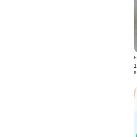
B
1
R