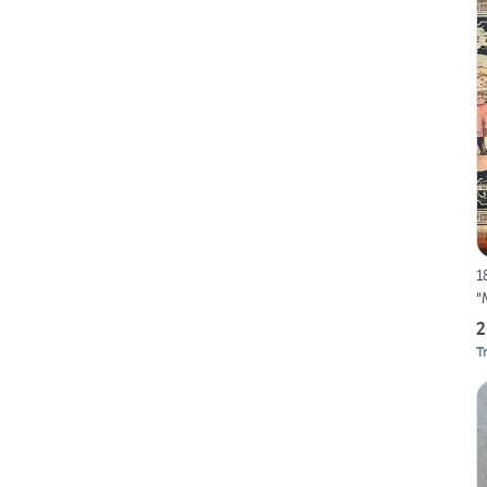
1
"
2
T