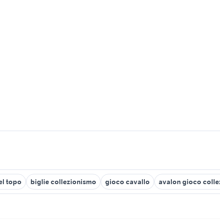
el topo
biglie collezionismo
gioco cavallo
avalon gioco coll