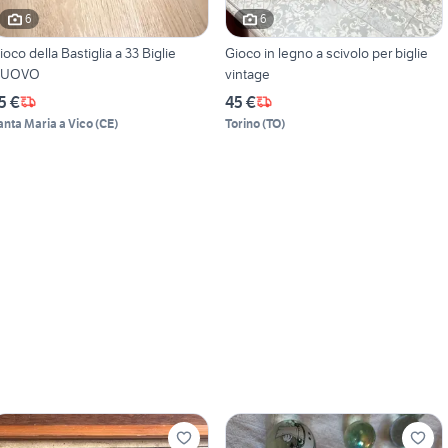
6
6
ioco della Bastiglia a 33 Biglie
Gioco in legno a scivolo per biglie
UOVO
vintage
5 €
45 €
anta Maria a Vico
(
CE
)
Torino
(
TO
)