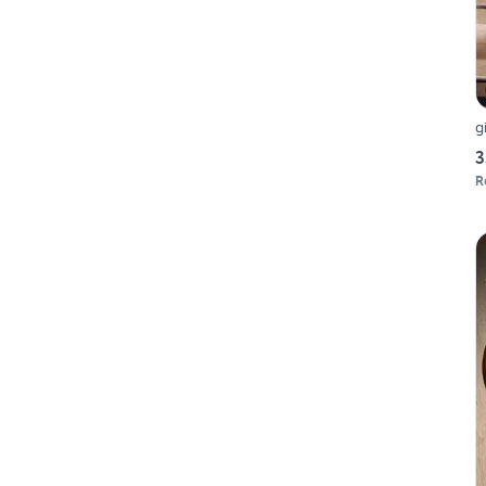
g
3
R