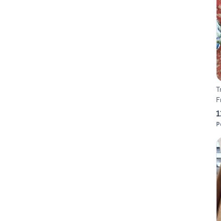
T
F
1
P