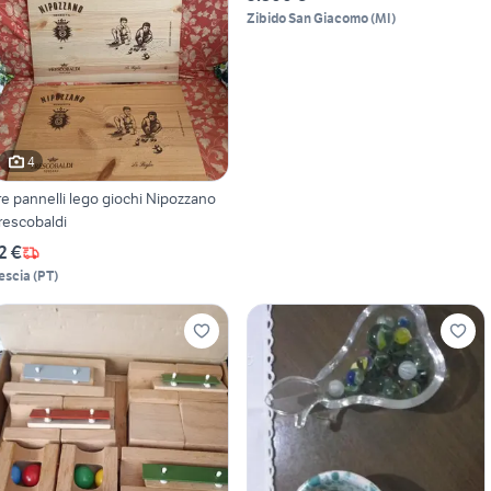
Zibido San Giacomo
(
MI
)
4
re pannelli lego giochi Nipozzano
rescobaldi
2 €
escia
(
PT
)