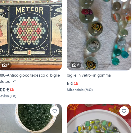
6
6
880-Antico gioco tedesco di biglie
biglie in vetro+in gomma
Meteor 7"
6 €
00 €
Mirandola
(
MO
)
reviso
(
TV
)