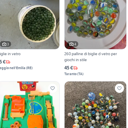
3
4
iglie in vetro
260 palline di biglie d vetro per
giochi in stile
5 €
45 €
eggio nell'Emilia
(
RE
)
Taranto
(
TA
)