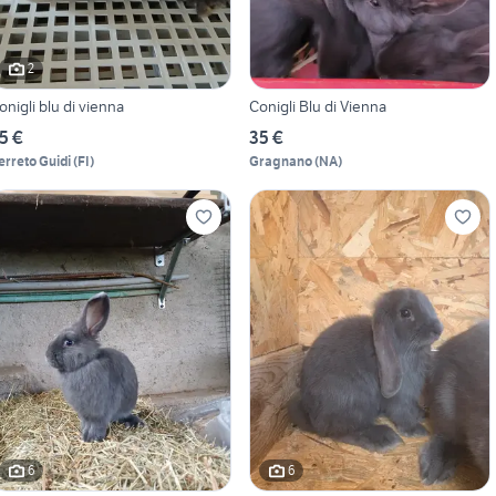
2
onigli blu di vienna
Conigli Blu di Vienna
5 €
35 €
erreto Guidi
(
FI
)
Gragnano
(
NA
)
6
6