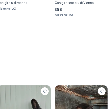
onigli blu di vienna
Conigli ariete blu di Vienna
ibionno
(
LC
)
35 €
Avetrana
(
TA
)