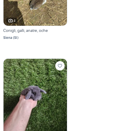
4
Conigli, galli, anatre, oche
Siena
(
SI
)