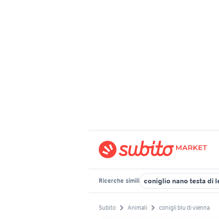
coniglio nano testa di 
Ricerche
simili
Subito
Animali
conigli blu di vienna