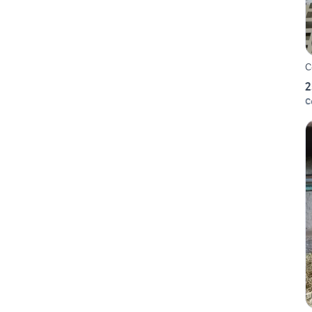
C
2
C