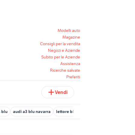
Modelli auto
Magazine
Consigli per la vendita
Negozi e Aziende
Subito per le Aziende
Assistenza
Ricerche salvate
Preferiti
Vendi
 blu
audi a3 blu navarra
lettore blu ray philips
allevamento con