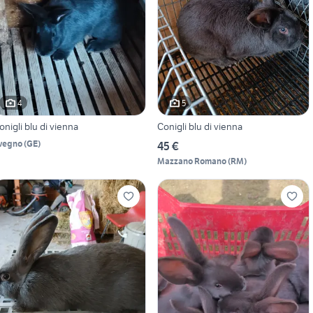
4
5
onigli blu di vienna
Conigli blu di vienna
vegno
(
GE
)
45 €
Mazzano Romano
(
RM
)