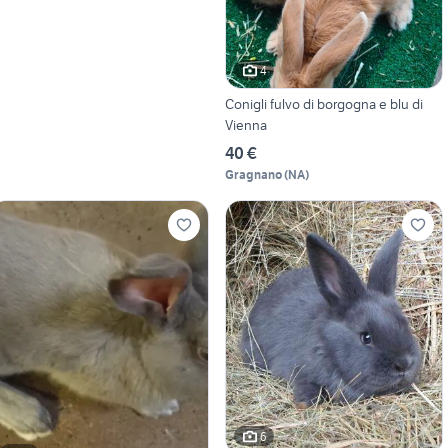
4
Conigli fulvo di borgogna e blu di
Vienna
40 €
Gragnano
(
NA
)
6