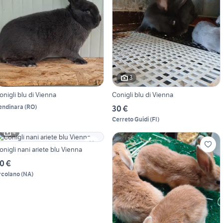
3
onigli blu di Vienna
Conigli blu di Vienna
endinara
(
RO
)
30 €
Cerreto Guidi
(
FI
)
4
onigli nani ariete blu Vienna
0 €
rcolano
(
NA
)