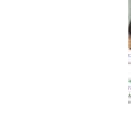
C
L
C
3
E