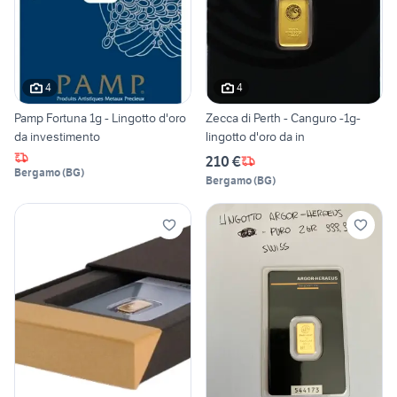
4
4
Pamp Fortuna 1g - Lingotto d'oro
Zecca di Perth - Canguro -1g-
da investimento
lingotto d'oro da in
210 €
Bergamo
(
BG
)
Bergamo
(
BG
)