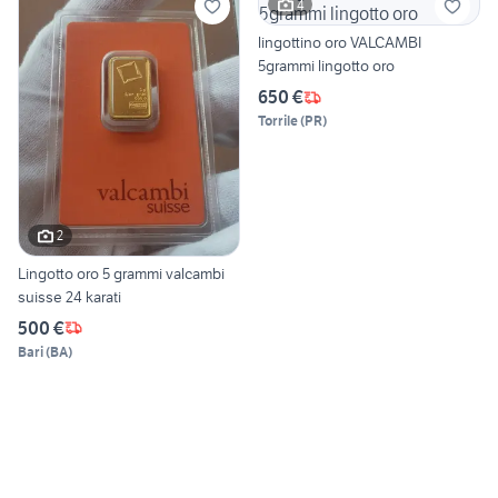
4
lingottino oro VALCAMBI
5grammi lingotto oro
650 €
Torrile
(
PR
)
2
Lingotto oro 5 grammi valcambi
suisse 24 karati
500 €
Bari
(
BA
)