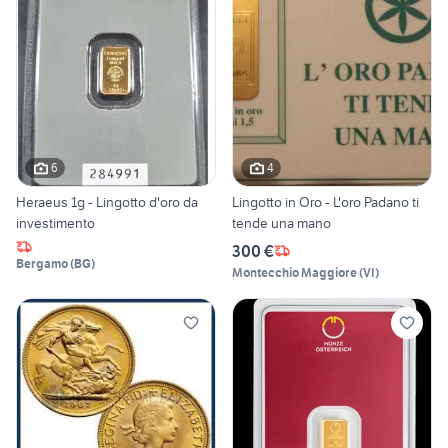
6
4
Heraeus 1g - Lingotto d'oro da
Lingotto in Oro - L'oro Padano ti
investimento
tende una mano
300 €
Bergamo
(
BG
)
Montecchio Maggiore
(
VI
)