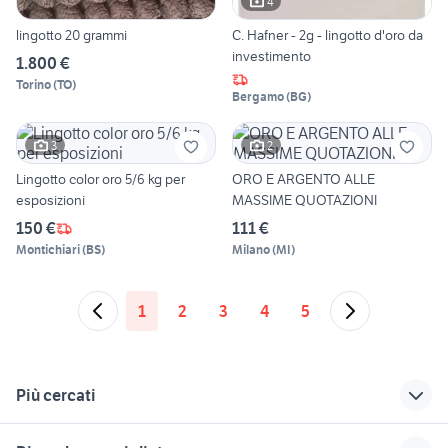
4
lingotto 20 grammi
C. Hafner - 2g - lingotto d'oro da
investimento
1.800 €
Torino
(
TO
)
Bergamo
(
BG
)
3
2
Lingotto color oro 5/6 kg per
ORO E ARGENTO ALLE
esposizioni
MASSIME QUOTAZIONI
150 €
111 €
Montichiari
(
BS
)
Milano
(
MI
)
1
2
3
4
5
Più cercati
Correlati
Richerche simili
Suggerimenti