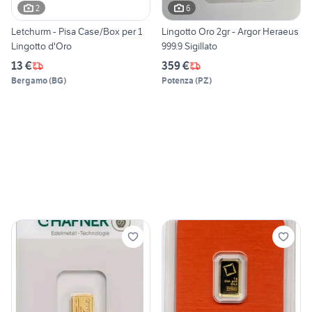
2
6
Letchurm - Pisa Case/Box per 1
Lingotto Oro 2gr - Argor Heraeus
Lingotto d'Oro
999.9 Sigillato
13 €
359 €
Bergamo
(
BG
)
Potenza
(
PZ
)