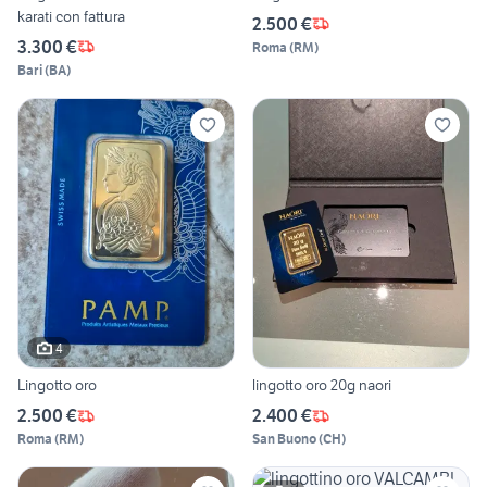
karati con fattura
2.500 €
3.300 €
Roma
(
RM
)
Bari
(
BA
)
4
Lingotto oro
lingotto oro 20g naori
2.500 €
2.400 €
Roma
(
RM
)
San Buono
(
CH
)