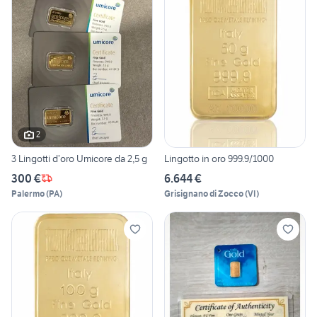
2
3 Lingotti d’oro Umicore da 2,5 g
Lingotto in oro 999.9/1000
300 €
6.644 €
Palermo
(
PA
)
Grisignano di Zocco
(
VI
)