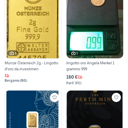
4
5
Münze Österreich 2g - Lingotto
lingotto oro Angela Merkel 1
d'oro da investimen
grammo 999
160 €
Bergamo
(
BG
)
Forli'
(
FC
)