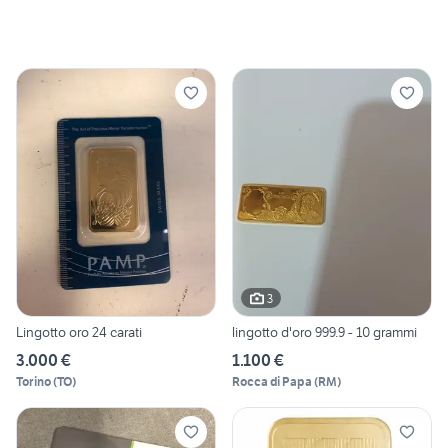
3
Lingotto oro 24 carati
lingotto d'oro 999.9 - 10 grammi
3.000 €
1.100 €
Torino
(
TO
)
Rocca di Papa
(
RM
)