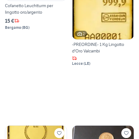
Cofanetto Leuchtturm per
lingotto oro/argento
15 €
Bergamo
(
BG
)
2
-PREORDINE- 1 Kg Lingotto
d'Oro Valcambi
Lecce
(
LE
)