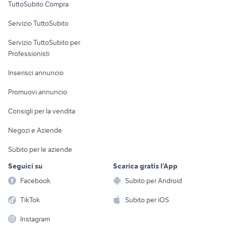
TuttoSubito Compra
commerciali
Servizio TuttoSubito
elettronica
per la casa e la
sports e hobby
Servizio TuttoSubito per
persona
Informatica
Animali
Professionisti
Arredamento e
Console e
Accessori per
Casalinghi
Inserisci annuncio
Videogiochi
animali
Elettrodomestici
Promuovi annuncio
Audio/Video
Musica e Film
Giardino e Fai da te
Consigli per la vendita
Fotografia
Libri e Riviste
Abbigliamento e
Negozi e Aziende
Telefonia
Strumenti Musicali
Accessori
Subito per le aziende
Sports
Tutto per i bambini
Seguici su
Scarica gratis l'App
Biciclette
Facebook
Subito per Android
Collezionismo
TikTok
Subito per iOS
Instagram