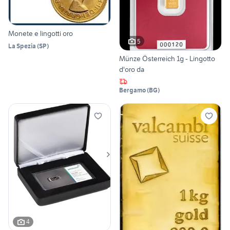
Monete e lingotti oro
5
La Spezia
(
SP
)
Münze Österreich 1g - Lingotto
d'oro da
Bergamo
(
BG
)
4