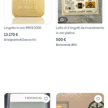
5
Lingotto in oro 999.9/1000
Lotto di 4 lingotti da investimento
in oro platino
13.170 €
500 €
Grisignano di Zocco
(
VI
)
Benevento
(
BN
)