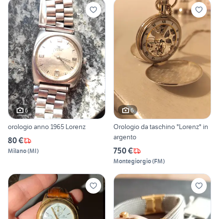
6
6
orologio anno 1965 Lorenz
Orologio da taschino "Lorenz" in
argento
80 €
750 €
Milano
(
MI
)
Montegiorgio
(
FM
)