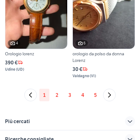
4
6
Orologio lorenz
orologio da polso da donna
Lorenz
390 €
30 €
Udine
(
UD
)
Valdagno
(
VI
)
1
2
3
4
5
Più cercati
Correlati
Richerche simili
Suggerimenti
Ricerche consigliate