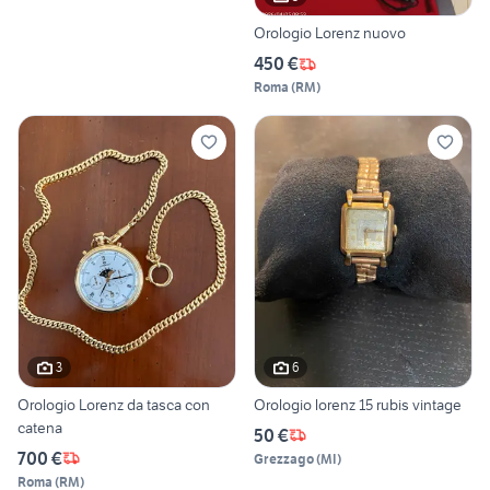
Orologio Lorenz nuovo
450 €
Roma
(
RM
)
3
6
Orologio Lorenz da tasca con
Orologio lorenz 15 rubis vintage
catena
50 €
700 €
Grezzago
(
MI
)
Roma
(
RM
)