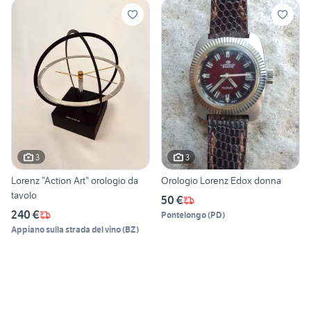
3
3
Lorenz “Action Art” orologio da
Orologio Lorenz Edox donna
tavolo
50 €
240 €
Pontelongo
(
PD
)
Appiano sulla strada del vino
(
BZ
)