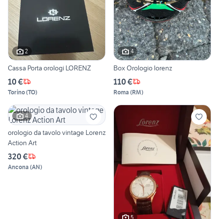
2
4
Cassa Porta orologi LORENZ
Box Orologio lorenz
10 €
110 €
Torino
(
TO
)
Roma
(
RM
)
4
orologio da tavolo vintage Lorenz
Action Art
320 €
Ancona
(
AN
)
5