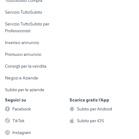
TuttoSubito Compra
commerciali
Servizio TuttoSubito
elettronica
per la casa e la
sports e hobby
Servizio TuttoSubito per
persona
Informatica
Animali
Professionisti
Arredamento e
Console e
Accessori per
Casalinghi
Inserisci annuncio
Videogiochi
animali
Elettrodomestici
Promuovi annuncio
Audio/Video
Musica e Film
Giardino e Fai da te
Consigli per la vendita
Fotografia
Libri e Riviste
Abbigliamento e
Negozi e Aziende
Telefonia
Strumenti Musicali
Accessori
Subito per le aziende
Sports
Tutto per i bambini
Seguici su
Scarica gratis l'App
Biciclette
Facebook
Subito per Android
Collezionismo
TikTok
Subito per iOS
Instagram