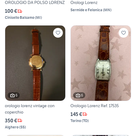
OROLOGIO DA POLSO LORENZ
Orologi Lorenz
Sermide e Felonica
(
MN
)
100 €
Cinisello Balsamo
(
MI
)
6
6
orologio lorenz vintage con
Orologio Lorenz Ref. 17535
coperchio
145 €
350 €
Torino
(
TO
)
Alghero
(
SS
)