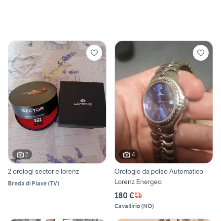
2
4
2 orologi sector e lorenz
Orologio da polso Automatico -
Lorenz Energeo
Breda di Piave
(
TV
)
180 €
Cavallirio
(
NO
)