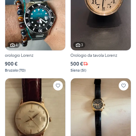
4
3
orologio Lorenz
Orologio da tavola Lorenz
900 €
500 €
Bruzolo
(
TO
)
Siena
(
SI
)