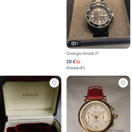
5
Orologio Airoldi JT
30 €
Firenze
(
FI
)