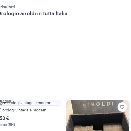
 risultati
rologio airoldi in tutta Italia
4
6 orologi vintage e moderni
50 €
imini
(
RN
)