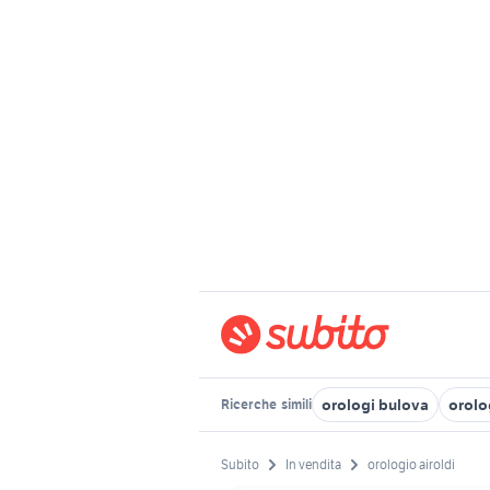
orologi bulova
orolo
Ricerche
simili
Subito
In vendita
orologio airoldi