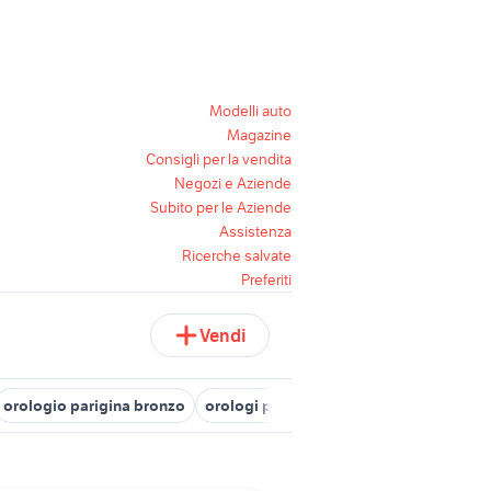
Modelli auto
Magazine
Consigli per la vendita
Negozi e Aziende
Subito per le Aziende
Assistenza
Ricerche salvate
Preferiti
Vendi
orologio parigina bronzo
orologi perugia
orologio legno
oro