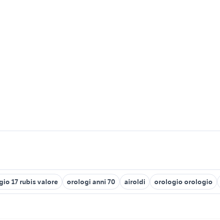
gio 17 rubis valore
orologi anni 70
airoldi
orologio orologio