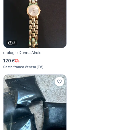
3
orologio Donna Airoldi
120 €
Castelfranco Veneto
(
TV
)