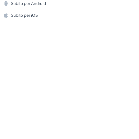
Subito per Android
ento e
Accessori per animali
piaggio np6
hi
Subito per iOS
Musica e Film
omestici
Libri e Riviste
e Fai da te
Strumenti Musicali
amento e
ri
Sports
 i bambini
Biciclette
Collezionismo