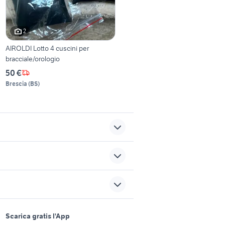
2
AIROLDI Lotto 4 cuscini per
bracciale/orologio
50 €
Brescia
(
BS
)
li
o
barche usate veneto
delizia
tesla model s usata
sports e hobby
a
Scarica gratis l'App
miniescavatori bobcat
Animali