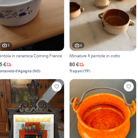
5
6
entola in ceramica Corning France
Miniature fi pentole in cotto
5 €
80 €
ontaneto d'Agogna
(
NO
)
Trapani
(
TP
)