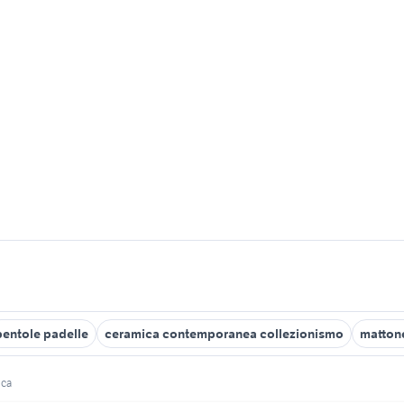
pentole padelle
ceramica contemporanea collezionismo
mattone
ica