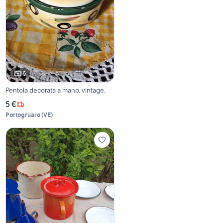
5
Pentola decorata a mano. vintage.
5 €
Portogruaro
(
VE
)