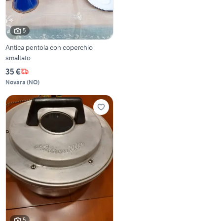
5
Antica pentola con coperchio
smaltato
35 €
Novara
(
NO
)
5