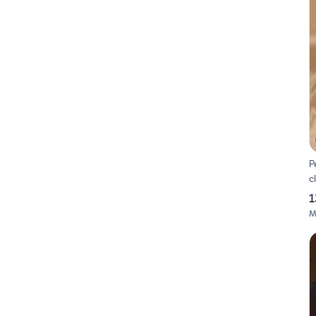
P
c
1
M