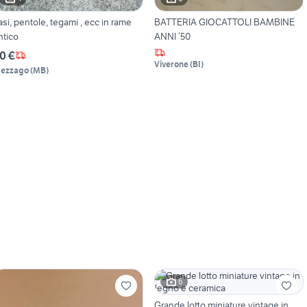
asi, pentole, tegami , ecc in rame
BATTERIA GIOCATTOLI BAMBINE
ntico
ANNI ‘50
0 €
Viverone
(
BI
)
ezzago
(
MB
)
6
Grande lotto miniature vintage in