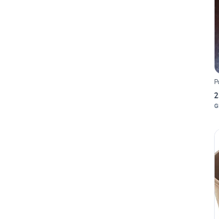
P
2
G