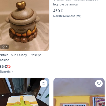
legno e ceramica
450 €
Novate Milanese
(
MI
)
4
entola Thun Quady - Presepe
lassico.
35 €
ilano
(
MI
)