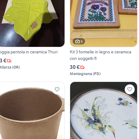
6
oggia pentola in ceramica Thun
Kit 3 formelle in legno e ceramica
con soggetti fl
3 €
30 €
hilarza
(
OR
)
Montagnana
(
PD
)