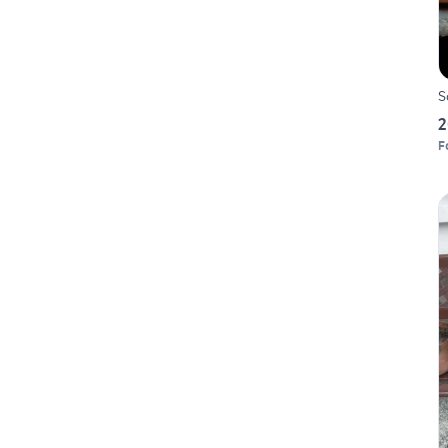
S
2
F