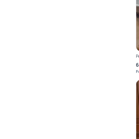
P
6
F