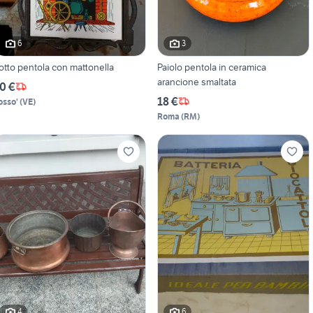
6
3
otto pentola con mattonella
Paiolo pentola in ceramica
arancione smaltata
0 €
18 €
osso'
(
VE
)
Roma
(
RM
)
4
6