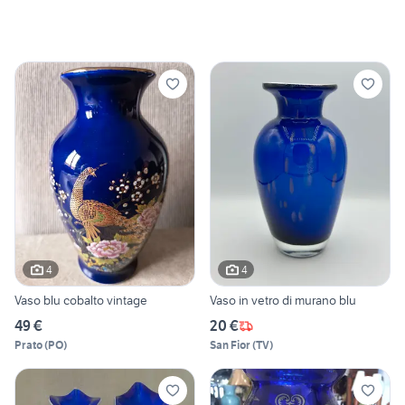
4
4
Vaso blu cobalto vintage
Vaso in vetro di murano blu
49 €
20 €
Prato
(
PO
)
San Fior
(
TV
)