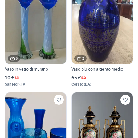
6
2
Vaso in vetro di murano
Vaso blu con argento medio
10 €
65 €
San Fior
(
TV
)
Corato
(
BA
)