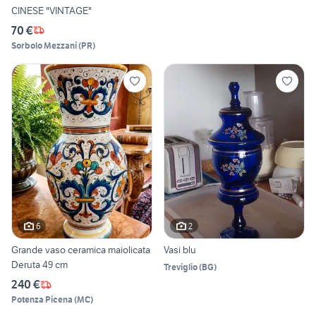
CINESE "VINTAGE"
70 €
Sorbolo Mezzani
(
PR
)
6
2
Grande vaso ceramica maiolicata
Vasi blu
Deruta 49 cm
Treviglio
(
BG
)
240 €
Potenza Picena
(
MC
)