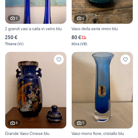
5
6
2 grandi vasi a calla in vetro blu
Vaso della serie rimini blu
250 €
80 €
Thiene
(
VI
)
Mira
(
VE
)
6
5
Grande Vaso Cinese blu
Vaso mono fiore, cristallo blu