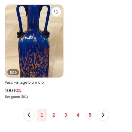
5
Vaso vintage blu e oro
100 €
Bergamo
(
BG
)
1
2
3
4
5