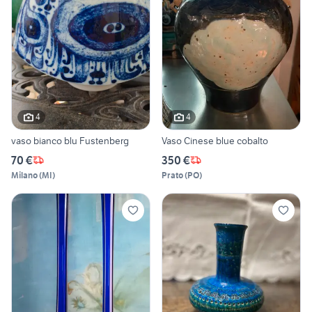
4
4
vaso bianco blu Fustenberg
Vaso Cinese blue cobalto
70 €
350 €
Milano
(
MI
)
Prato
(
PO
)