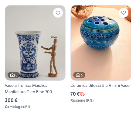
6
5
Vaso a Tromba Maiolica
Ceramica Bitossi Blu Rimini Vaso
Manifattura Gien Fine 700
70 €
300 €
Riccione
(
RN
)
Cambiago
(
MI
)