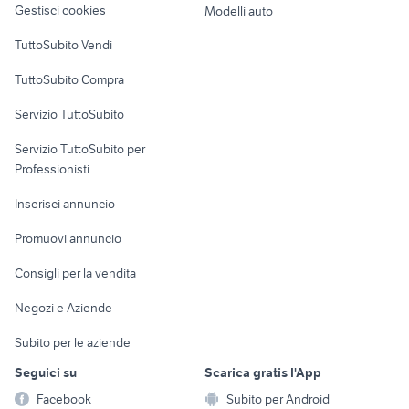
Gestisci cookies
Modelli auto
Case vacanza
TuttoSubito Vendi
Uffici e Locali
TuttoSubito Compra
commerciali
Servizio TuttoSubito
elettronica
per la casa e la
sports e hobby
Servizio TuttoSubito per
persona
Informatica
Animali
Professionisti
Arredamento e
Console e
Accessori per
Casalinghi
Inserisci annuncio
Videogiochi
animali
Elettrodomestici
Promuovi annuncio
Audio/Video
Musica e Film
Giardino e Fai da te
Consigli per la vendita
Fotografia
Libri e Riviste
Abbigliamento e
Negozi e Aziende
Telefonia
Strumenti Musicali
Accessori
Subito per le aziende
Sports
Tutto per i bambini
Seguici su
Scarica gratis l'App
Biciclette
Facebook
Subito per Android