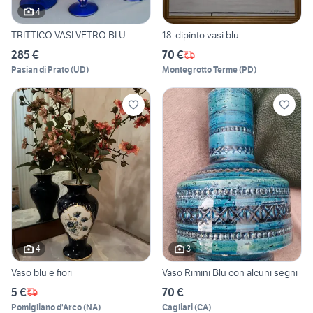
4
TRITTICO VASI VETRO BLU.
18. dipinto vasi blu
285 €
70 €
Pasian di Prato
(
UD
)
Montegrotto Terme
(
PD
)
4
3
Vaso blu e fiori
Vaso Rimini Blu con alcuni segni
5 €
70 €
Pomigliano d'Arco
(
NA
)
Cagliari
(
CA
)