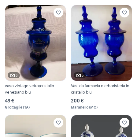
6
5
vaso vintage vetro/cristallo
Vasi da farmacia o erboristeria in
veneziano blu
cristallo blu
49 €
200 €
Grottaglie
(
TA
)
Maranello
(
MO
)