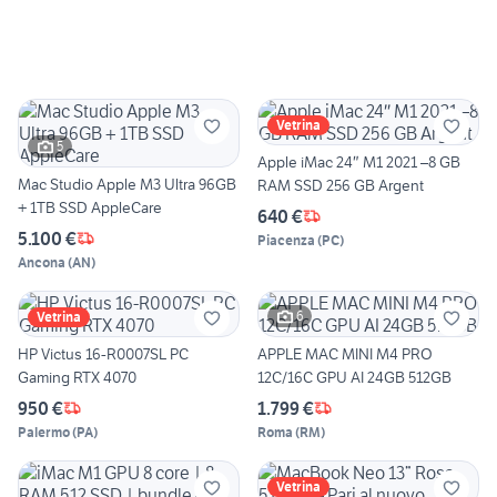
Vetrina
5
Apple iMac 24″ M1 2021 –8 GB
Mac Studio Apple M3 Ultra 96GB
RAM SSD 256 GB Argent
+ 1TB SSD AppleCare
640 €
5.100 €
Piacenza
(
PC
)
Ancona
(
AN
)
6
Vetrina
HP Victus 16-R0007SL PC
APPLE MAC MINI M4 PRO
Gaming RTX 4070
12C/16C GPU AI 24GB 512GB
950 €
1.799 €
Palermo
(
PA
)
Roma
(
RM
)
Vetrina