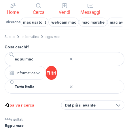
Home
Cerca
Vendi
Messaggi
mac usato it
webcam mac
mac marche
mac avell
Ricerche
Subito
Informatica
egpu mac
Cosa cerchi?
Filtri
Informatica
Salva ricerca
Dal più rilevante
444 risultati
Egpu mac