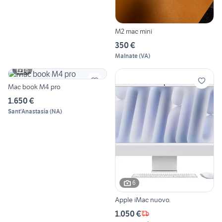
M2 mac mini
350 €
Malnate
(
VA
)
6
Mac book M4 pro
1.650 €
Sant'Anastasia
(
NA
)
6
Apple iMac nuovo.
1.050 €