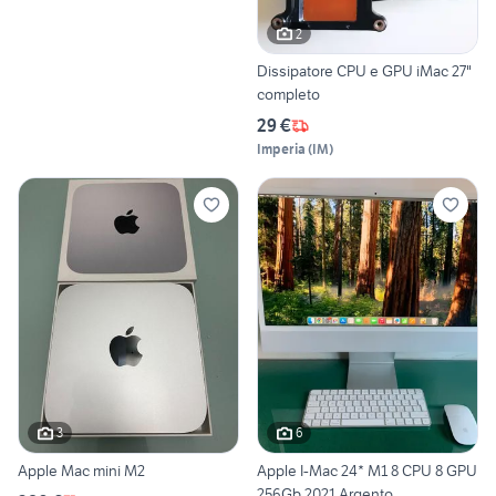
2
Dissipatore CPU e GPU iMac 27"
completo
29 €
Imperia
(
IM
)
3
6
Apple Mac mini M2
Apple I-Mac 24* M1 8 CPU 8 GPU
256Gb 2021 Argento