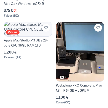
Mac Os / Windows. eGFX R
375 €
Falzes
(
BZ
)
Vetrina
Apple Mac Studio M3 Ultra 28-
core CPU 96GB RAM 1TB
1.200 €
Palermo
(
PA
)
5
Postazione PRO Completa: Mac
Mini i7 64GB + eGPU V
1.100 €
Como
(
CO
)