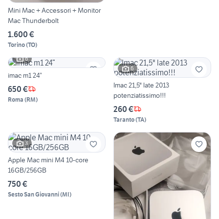
Mini Mac + Accessori + Monitor
Mac Thunderbolt
1.600 €
Torino
(
TO
)
6
6
imac m1 24”
Imac 21,5" late 2013
650 €
potenziatissimo!!!
Roma
(
RM
)
260 €
Taranto
(
TA
)
3
Apple Mac mini M4 10-core
16GB/256GB
750 €
Sesto San Giovanni
(
MI
)