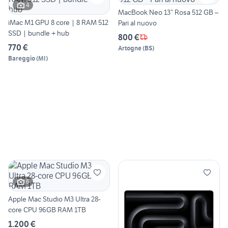
4
MacBook Neo 13” Rosa 512 GB –
iMac M1 GPU 8 core | 8 RAM 512
Pari al nuovo
SSD | bundle + hub
800 €
770 €
Artogne
(
BS
)
Bareggio
(
MI
)
6
Apple Mac Studio M3 Ultra 28-
core CPU 96GB RAM 1TB
1.200 €