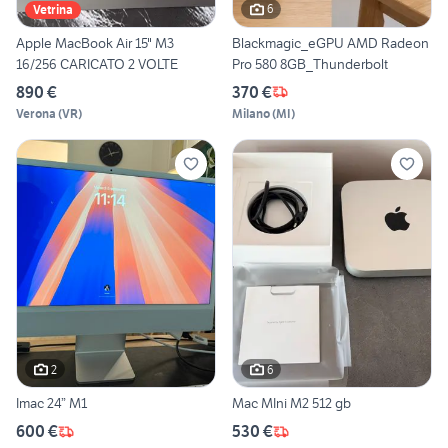
6
Vetrina
Apple MacBook Air 15" M3
Blackmagic_eGPU AMD Radeon
16/256 CARICATO 2 VOLTE
Pro 580 8GB_Thunderbolt
890 €
370 €
Verona
(
VR
)
Milano
(
MI
)
2
6
Imac 24” M1
Mac MIni M2 512 gb
600 €
530 €