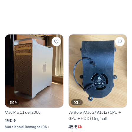
6
3
Mac Pro 1,1 del 2006
Ventole iMac 27 A1312 (CPU +
GPU + HDD) Originali
190 €
45 €
Morciano di Romagna
(
RN
)