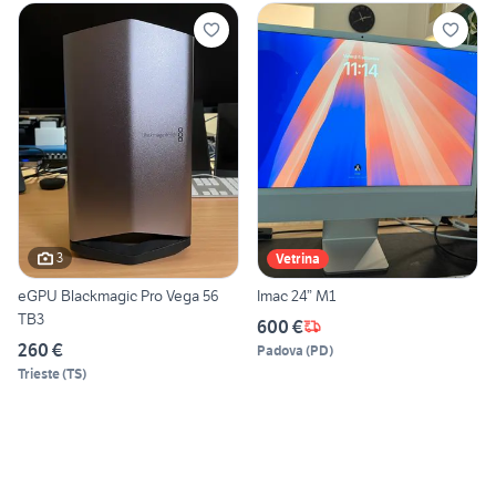
3
Vetrina
eGPU Blackmagic Pro Vega 56
Imac 24” M1
TB3
600 €
260 €
Padova
(
PD
)
Trieste
(
TS
)