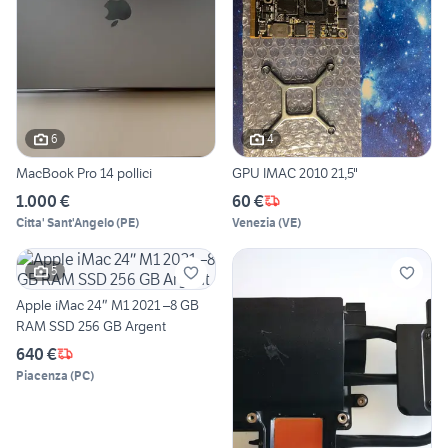
6
4
MacBook Pro 14 pollici
GPU IMAC 2010 21,5"
1.000 €
60 €
Citta' Sant'Angelo
(
PE
)
Venezia
(
VE
)
5
Apple iMac 24″ M1 2021 –8 GB
RAM SSD 256 GB Argent
640 €
Piacenza
(
PC
)