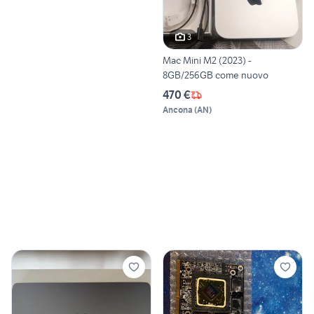
3
Mac Mini M2 (2023) -
8GB/256GB come nuovo
470 €
Ancona
(
AN
)