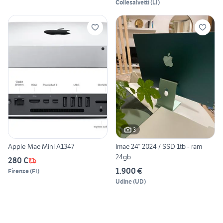
Collesalvetti
(
LI
)
3
Apple Mac Mini A1347
Imac 24” 2024 / SSD 1tb - ram
24gb
280 €
1.900 €
Firenze
(
FI
)
Udine
(
UD
)