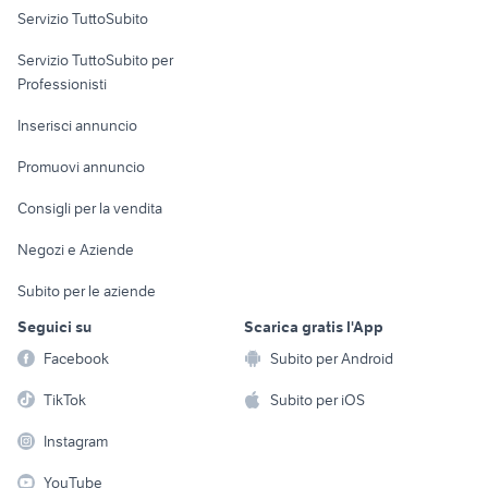
Servizio TuttoSubito
elettronica
per la casa e la
sports e hobby
Servizio TuttoSubito per
persona
Informatica
Animali
Professionisti
Arredamento e
Console e
Accessori per
Casalinghi
Inserisci annuncio
Videogiochi
animali
Elettrodomestici
Promuovi annuncio
Audio/Video
Musica e Film
Giardino e Fai da te
Consigli per la vendita
Fotografia
Libri e Riviste
Abbigliamento e
Negozi e Aziende
Telefonia
Strumenti Musicali
Accessori
Subito per le aziende
Sports
Tutto per i bambini
Seguici su
Scarica gratis l'App
Biciclette
Facebook
Subito per Android
Collezionismo
TikTok
Subito per iOS
Instagram
YouTube