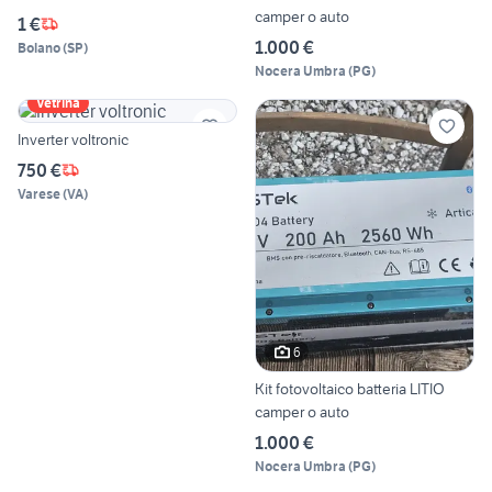
camper o auto
1 €
1.000 €
Bolano
(
SP
)
Nocera Umbra
(
PG
)
Vetrina
Inverter voltronic
750 €
Varese
(
VA
)
6
Kit fotovoltaico batteria LITIO
camper o auto
1.000 €
Nocera Umbra
(
PG
)