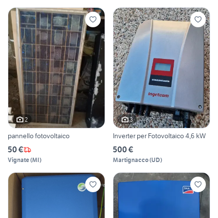
2
3
pannello fotovoltaico
Inverter per Fotovoltaico 4,6 kW
50 €
500 €
Vignate
(
MI
)
Martignacco
(
UD
)