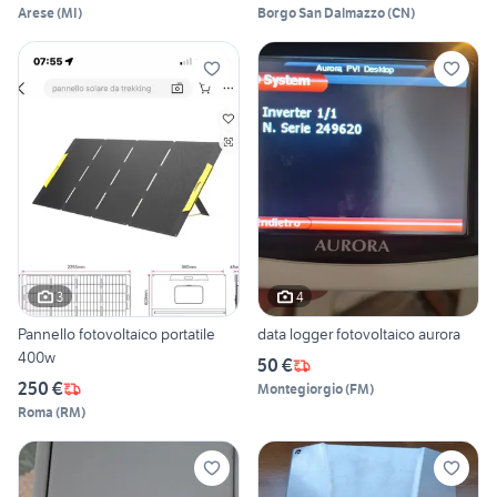
Arese
(
MI
)
Borgo San Dalmazzo
(
CN
)
3
4
Pannello fotovoltaico portatile
data logger fotovoltaico aurora
400w
50 €
250 €
Montegiorgio
(
FM
)
Roma
(
RM
)