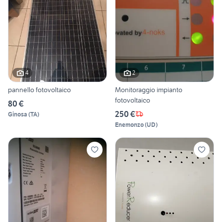
4
2
pannello fotovoltaico
Monitoraggio impianto
fotovoltaico
80 €
250 €
Ginosa
(
TA
)
Enemonzo
(
UD
)