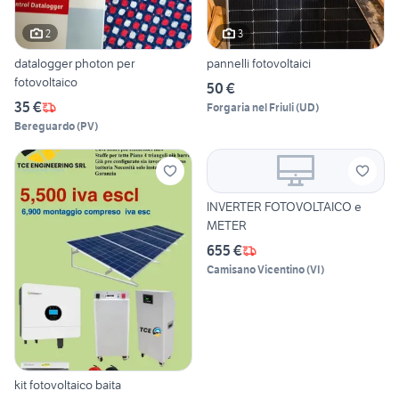
2
3
datalogger photon per
pannelli fotovoltaici
fotovoltaico
50 €
35 €
Forgaria nel Friuli
(
UD
)
Bereguardo
(
PV
)
INVERTER FOTOVOLTAICO e
METER
655 €
Camisano Vicentino
(
VI
)
kit fotovoltaico baita