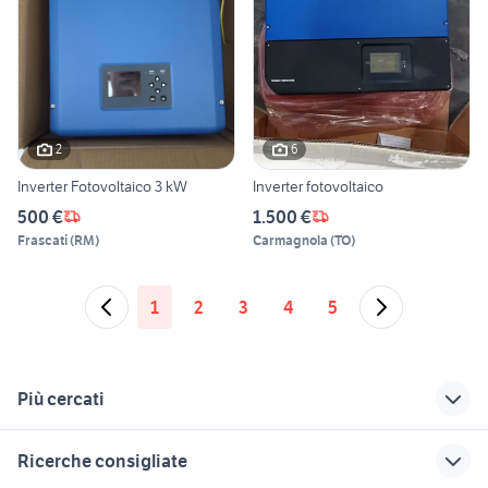
2
6
Inverter Fotovoltaico 3 kW
Inverter fotovoltaico
500 €
1.500 €
Frascati
(
RM
)
Carmagnola
(
TO
)
1
2
3
4
5
Più cercati
Correlati
Richerche simili
Suggerimenti
Ricerche consigliate
plastificatrice
pc gaming
hard disk esterno