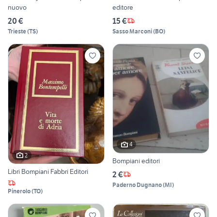
nuovo
editore
20 €
15 €
Trieste
(
TS
)
Sasso Marconi
(
BO
)
4
2
Bompiani editori
Libri Bompiani Fabbri Editori
2 €
Paderno Dugnano
(
MI
)
Pinerolo
(
TO
)