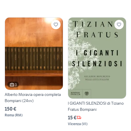
3
Alberto Moravia opera completa
Bompiani (24vv)
I GIGANTI SILENZIOSI di Tiziano
150 €
Fratus Bompiani
Roma
(
RM
)
15 €
Vicenza
(
VI
)