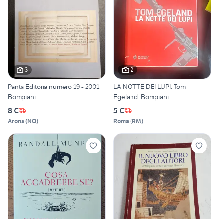
3
2
Panta Editoria numero 19 - 2001
LA NOTTE DEI LUPI. Tom
Bompiani
Egeland. Bompiani.
8 €
5 €
Arona
(
NO
)
Roma
(
RM
)