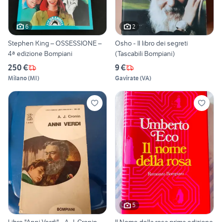
6
2
Stephen King – OSSESSIONE –
Osho - Il libro dei segreti
4ª edizione Bompiani
(Tascabili Bompiani)
250 €
9 €
Milano
(
MI
)
Gavirate
(
VA
)
5
Libro "Anni Verdi" - A. J. Cronin -
Il Nome della rosa prima edizione