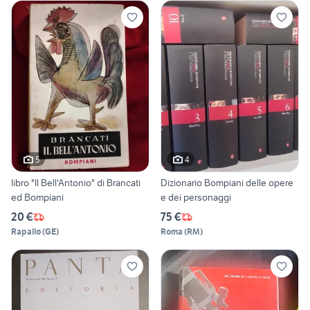
5
4
libro "Il Bell'Antonio" di Brancati
Dizionario Bompiani delle opere
ed Bompiani
e dei personaggi
20 €
75 €
Rapallo
(
GE
)
Roma
(
RM
)