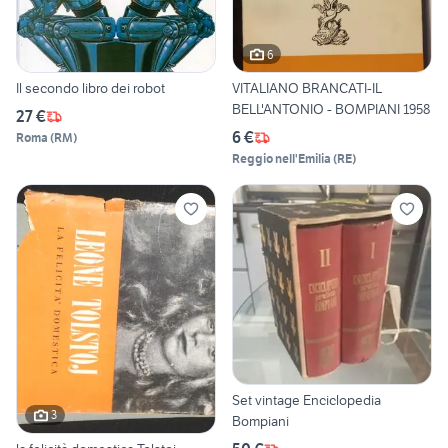
6
Il secondo libro dei robot
VITALIANO BRANCATI-IL
BELL'ANTONIO - BOMPIANI 1958
27 €
6 €
Roma
(
RM
)
Reggio nell'Emilia
(
RE
)
Set vintage Enciclopedia
3
Bompiani