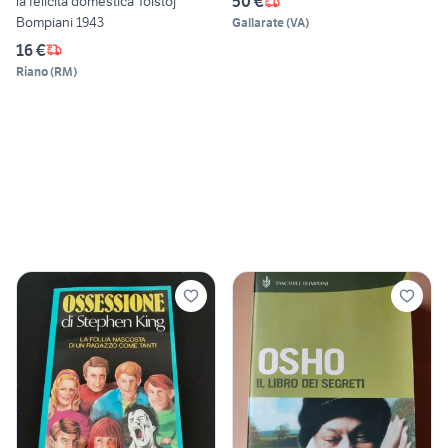
50 €
la felicità domestica Tolstoj
Bompiani 1943
Gallarate
(
VA
)
16 €
Riano
(
RM
)