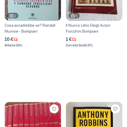
2
6
Cosa accadrebbe se? Randall
Il Nuovo Libro Degli Autori
Munroe - Bompiani
Fiocchini Bompiani
10 €
1 €
Milano
(
MI
)
Cerreto Guidi
(
FI
)