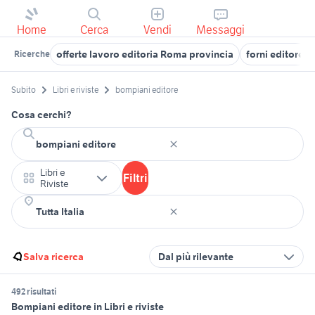
Home
Cerca
Vendi
Messaggi
offerte lavoro editoria Roma provincia
forni editore
Ricerche
Subito
Libri e riviste
bompiani editore
Cosa cerchi?
Libri e
Filtri
Riviste
Salva ricerca
Dal più rilevante
492 risultati
Bompiani editore in Libri e riviste