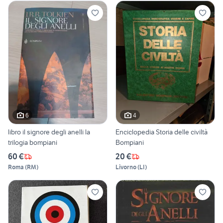
6
4
libro il signore degli anelli la
Enciclopedia Storia delle civiltà
trilogia bompiani
Bompiani
60 €
20 €
Roma
(
RM
)
Livorno
(
LI
)