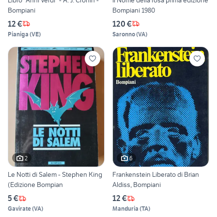
Bompiani
Bompiani 1980
12 €
120 €
Pianiga
(
VE
)
Saronno
(
VA
)
2
6
Le Notti di Salem - Stephen King
Frankenstein Liberato di Brian
(Edizione Bompian
Aldiss, Bompiani
5 €
12 €
Gavirate
(
VA
)
Manduria
(
TA
)