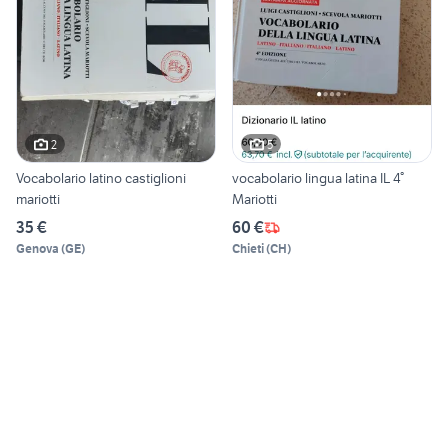
2
5
Vocabolario latino castiglioni
vocabolario lingua latina IL 4°
mariotti
Mariotti
35 €
60 €
Genova
(
GE
)
Chieti
(
CH
)