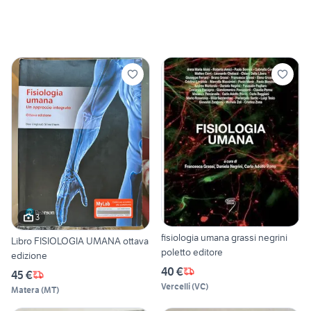
3
fisiologia umana grassi negrini
Libro FISIOLOGIA UMANA ottava
poletto editore
edizione
40 €
45 €
Vercelli
(
VC
)
Matera
(
MT
)