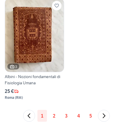
3
Albini - Nozioni fondamentali di
Fisiologia Umana
25 €
Roma
(
RM
)
1
2
3
4
5