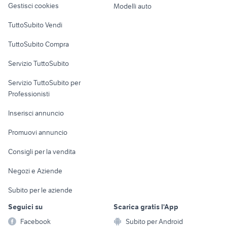
Gestisci cookies
Modelli auto
Case vacanza
TuttoSubito Vendi
Uffici e Locali
TuttoSubito Compra
commerciali
Servizio TuttoSubito
elettronica
per la casa e la
sports e hobby
Servizio TuttoSubito per
persona
Informatica
Animali
Professionisti
Arredamento e
Console e
Accessori per
Casalinghi
Inserisci annuncio
Videogiochi
animali
Elettrodomestici
Promuovi annuncio
Audio/Video
Musica e Film
Giardino e Fai da te
Consigli per la vendita
Fotografia
Libri e Riviste
Abbigliamento e
Negozi e Aziende
Telefonia
Strumenti Musicali
Accessori
Subito per le aziende
Sports
Tutto per i bambini
Seguici su
Scarica gratis l'App
Biciclette
Facebook
Subito per Android