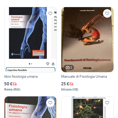
3
libro fisiologia umana
Manuale di Fisiologia Umana
50 €
25 €
Roma
(
RM
)
Mirano
(
VE
)