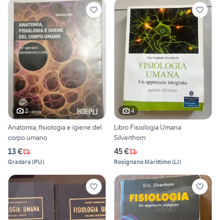
2
4
Anatomia, fisiologia e igiene del
Libro Fisiologia Umana
corpo umano
Silverthorn
13 €
45 €
Gradara
(
PU
)
Rosignano Marittimo
(
LI
)