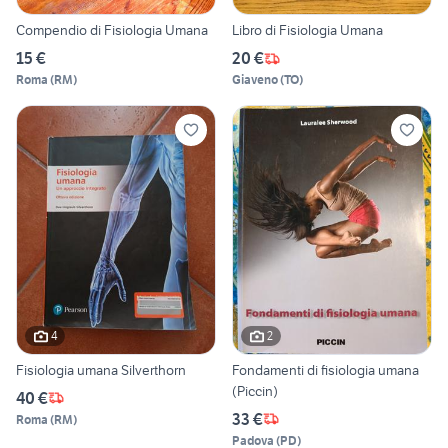
Compendio di Fisiologia Umana
Libro di Fisiologia Umana
15 €
20 €
Roma
(
RM
)
Giaveno
(
TO
)
4
2
Fisiologia umana Silverthorn
Fondamenti di fisiologia umana
(Piccin)
40 €
33 €
Roma
(
RM
)
Padova
(
PD
)