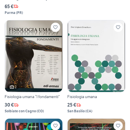
65 €
Parma
(
PR
)
2
Fisiologia umana “I fondamenti”
Fisiologia umana
30 €
25 €
Solbiate con Cagno
(
CO
)
San Basilio
(
CA
)