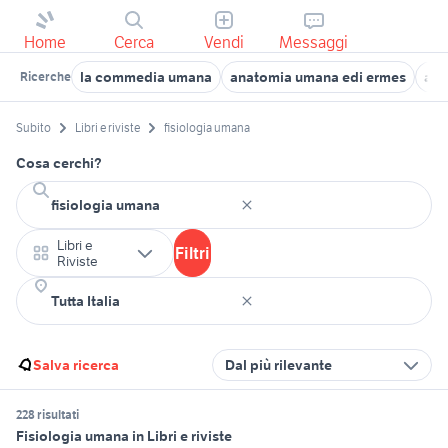
Home
Cerca
Vendi
Messaggi
la commedia umana
anatomia umana edi ermes
ana
Ricerche
Subito
Libri e riviste
fisiologia umana
Cosa cerchi?
Libri e
Filtri
Riviste
Salva ricerca
Dal più rilevante
228 risultati
Fisiologia umana in Libri e riviste