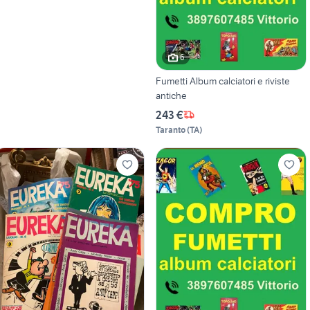
6
Fumetti Album calciatori e riviste
antiche
243 €
Taranto
(
TA
)