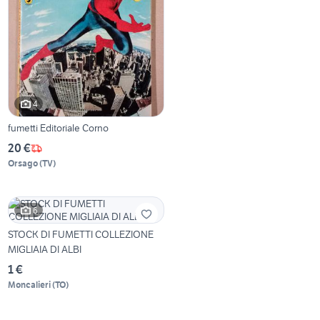
4
fumetti Editoriale Corno
20 €
Orsago
(
TV
)
6
STOCK DI FUMETTI COLLEZIONE
MIGLIAIA DI ALBI
1 €
Moncalieri
(
TO
)