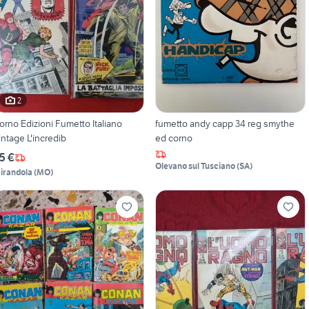
2
orno Edizioni Fumetto Italiano
fumetto andy capp 34 reg smythe
intage L'incredib
ed corno
5 €
Olevano sul Tusciano
(
SA
)
irandola
(
MO
)