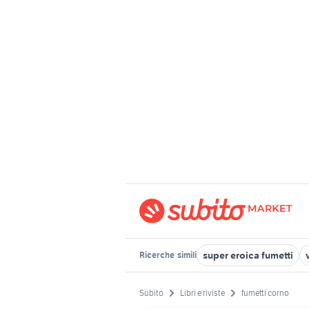
super eroica fumetti
Ricerche
simili
Subito
Libri e riviste
fumetti corno