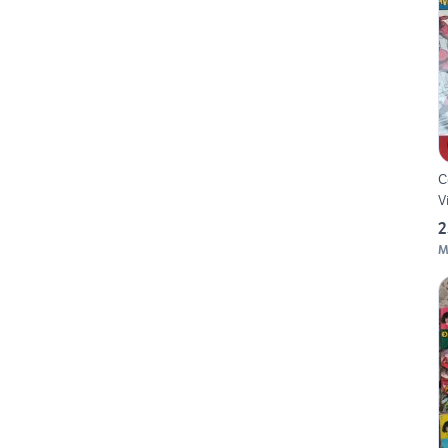
C
V
2
M