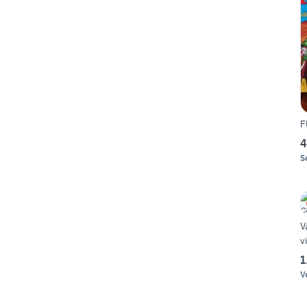
F
4
S
V
v
1
V