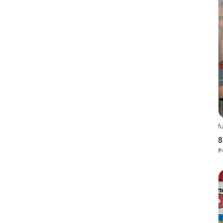
f
8
P