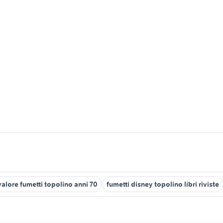
valore fumetti topolino anni 70
fumetti disney topolino libri riviste