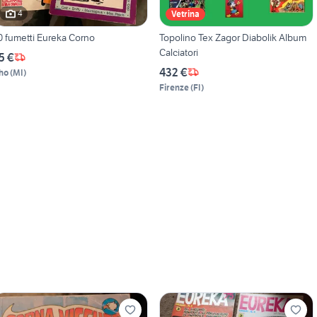
4
Vetrina
0 fumetti Eureka Corno
Topolino Tex Zagor Diabolik Album
Calciatori
5 €
432 €
ho
(
MI
)
Firenze
(
FI
)