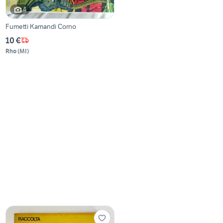
4
Fumetti Kamandi Corno
10 €
Rho
(
MI
)