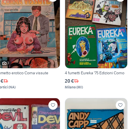
3
umetto erotico Corna vissute
4 fumetti Eureka '75 Edizioni Corno
 €
20 €
ortici
(
NA
)
Milano
(
MI
)