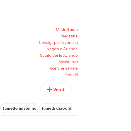
Modelli auto
Magazine
Consigli per la vendita
Negozi e Aziende
Subito per le Aziende
Assistenza
Ricerche salvate
Preferiti
Vendi
fumetto mister no
fumetti diabolik
fumetti in latino libri riviste