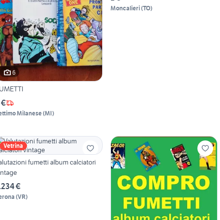
Moncalieri
(
TO
)
6
UMETTI
 €
ettimo Milanese
(
MI
)
Vetrina
alutazioni fumetti album calciatori
intage
.234 €
erona
(
VR
)