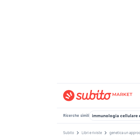
immunologia cellulare 
Ricerche
simili
Subito
Libri e riviste
genetica un appro