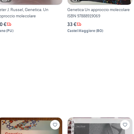
eter J. Russel, Genetica. Un
Genetica Un approccio molecolare
pproccio molecolare
ISBN 97888919069
0 €
33 €
ano
(
PU
)
Castel Maggiore
(
BO
)