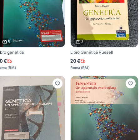
5
3
ibro genetica
Libro Genetica Russell
0 €
20 €
oma
(
RM
)
Roma
(
RM
)