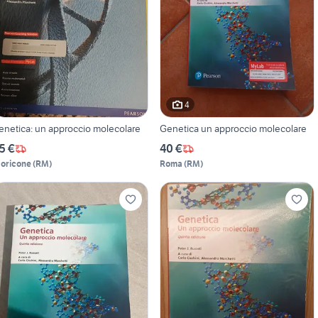
4
enetica: un approccio molecolare
Genetica un approccio molecolare
5 €
40 €
oricone
(
RM
)
Roma
(
RM
)