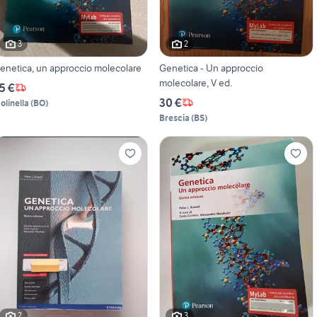
3
2
enetica, un approccio molecolare
Genetica - Un approccio
molecolare, V ed.
5 €
30 €
olinella
(
BO
)
Brescia
(
BS
)
2
3