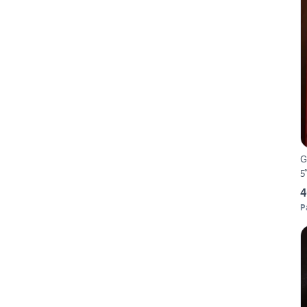
G
5
4
P