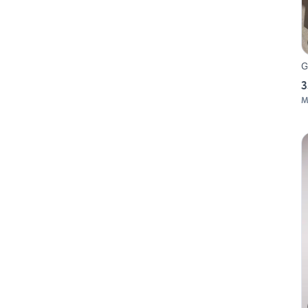
G
3
M