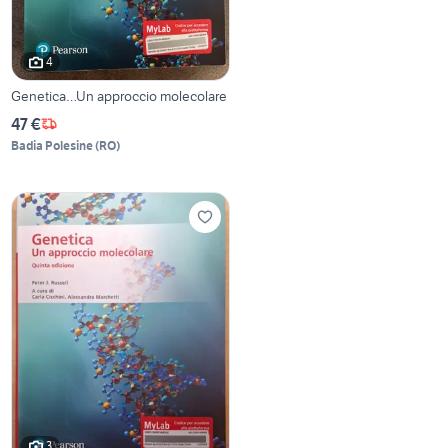
4
Genetica…Un approccio molecolare
47 €
Badia Polesine
(
RO
)
3