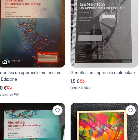
6
enetica un approccio molecolare -
Genetica un approccio molecolare
° Edizione
15 €
0 €
Ostuni
(
BR
)
alermo
(
PA
)