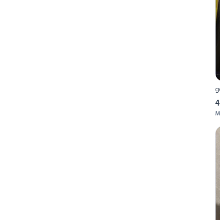
g
4
M