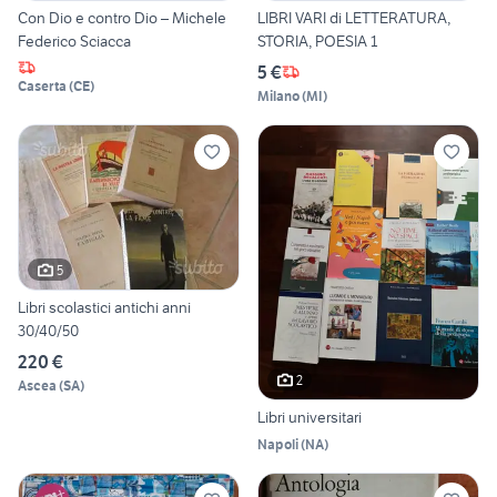
Con Dio e contro Dio – Michele
LIBRI VARI di LETTERATURA,
Federico Sciacca
STORIA, POESIA 1
5 €
Caserta
(
CE
)
Milano
(
MI
)
5
Libri scolastici antichi anni
30/40/50
220 €
2
Ascea
(
SA
)
Libri universitari
Napoli
(
NA
)