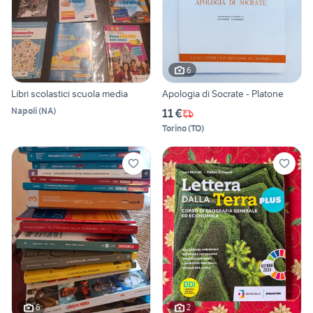
6
Libri scolastici scuola media
Apologia di Socrate - Platone
Napoli
(
NA
)
11 €
Torino
(
TO
)
6
2