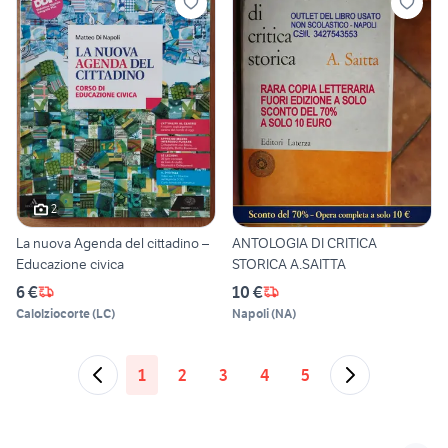
2
La nuova Agenda del cittadino –
ANTOLOGIA DI CRITICA
Educazione civica
STORICA A.SAITTA
6 €
10 €
Calolziocorte
(
LC
)
Napoli
(
NA
)
1
2
3
4
5