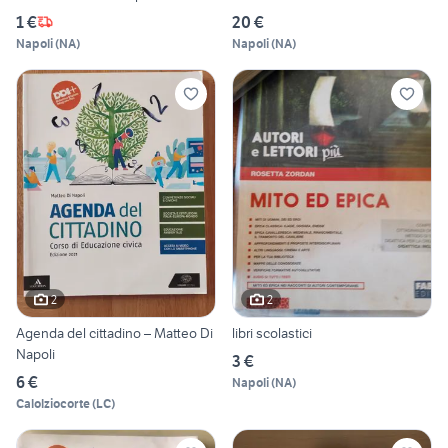
1 €
20 €
Napoli
(
NA
)
Napoli
(
NA
)
2
2
Agenda del cittadino – Matteo Di
libri scolastici
Napoli
3 €
6 €
Napoli
(
NA
)
Calolziocorte
(
LC
)