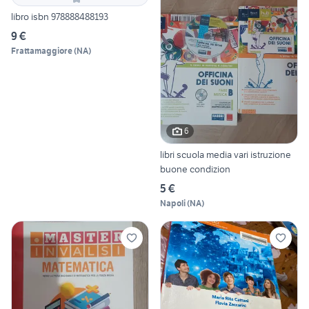
libro isbn 978888488193
9 €
Frattamaggiore
(
NA
)
6
libri scuola media vari istruzione
buone condizion
5 €
Napoli
(
NA
)