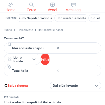
Home
Cerca
Vendi
Messaggi
auto Napoli provincia
libri usati piemonte
bici elett
Ricerche
Subito
Libri e riviste
libri scolastici napoli
Cosa cerchi?
Libri e
Filtri
Riviste
Salva ricerca
Dal più rilevante
173 risultati
Libri scolastici napoli in Libri e riviste