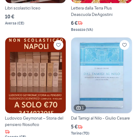
Libri scolastici liceo
Lettera dalla Terra Plus
Deascuola DeAgostini
10 €
6 €
Aversa
(
CE
)
Besozzo
(
VA
)
3
Ludovico Geymonat – Storia del
Dal Tamigi al Nilo - Giulio Cesare
pensiero filosofico
5 €
Torino
(
TO
)
Caserta
(
CE
)