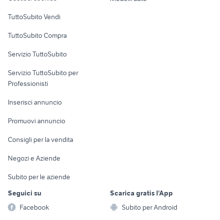
Case vacanza
TuttoSubito Vendi
Uffici e Locali
TuttoSubito Compra
commerciali
Servizio TuttoSubito
elettronica
per la casa e la
sports e hobby
Servizio TuttoSubito per
persona
Informatica
Animali
Professionisti
Arredamento e
Console e
Accessori per
Casalinghi
Inserisci annuncio
Videogiochi
animali
Elettrodomestici
Promuovi annuncio
Audio/Video
Musica e Film
Giardino e Fai da te
Consigli per la vendita
Fotografia
Libri e Riviste
Abbigliamento e
Negozi e Aziende
Telefonia
Strumenti Musicali
Accessori
Subito per le aziende
Sports
Tutto per i bambini
Seguici su
Scarica gratis l'App
Biciclette
Facebook
Subito per Android
Collezionismo