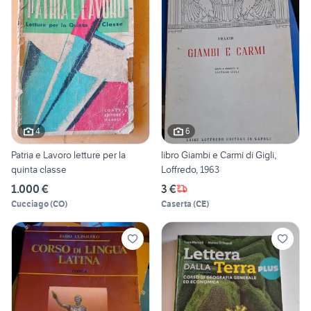
4
6
Patria e Lavoro letture per la
libro Giambi e Carmi di Gigli,
quinta classe
Loffredo, 1963
1.000 €
3 €
Cucciago
(
CO
)
Caserta
(
CE
)