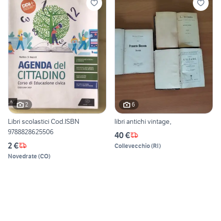
2
6
Libri scolastici Cod.ISBN
libri antichi vintage,
9788828625506
40 €
2 €
Collevecchio
(
RI
)
Novedrate
(
CO
)