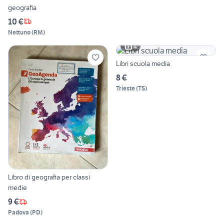
geografia
10 €
Nettuno
(
RM
)
4
Libri scuola media
8 €
Trieste
(
TS
)
Libro di geografia per classi
medie
9 €
Padova
(
PD
)