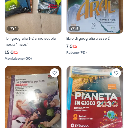
2
5
libri geografia 1-2 anno scuola
libro di geografia classe 1°
media "maps"
7 €
15 €
Rubano
(
PD
)
Monfalcone
(
GO
)