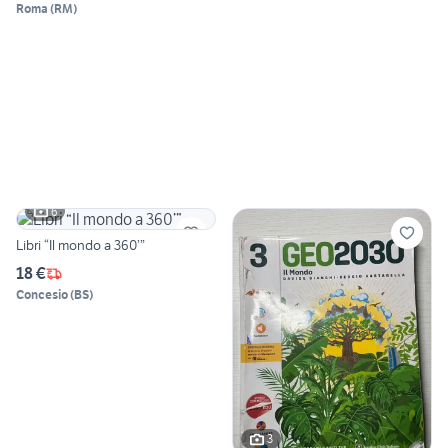
Roma
(
RM
)
6
Libri “Il mondo a 360’”
18 €
Concesio
(
BS
)
3