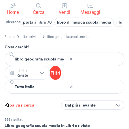
Home
Cerca
Vendi
Messaggi
porta a libro 70
libro di musica scuola media
libri 
Ricerche
Subito
Libri e riviste
libro geografia scuola media
Cosa cerchi?
Libri e
Filtri
Riviste
Salva ricerca
Dal più rilevante
668 risultati
Libro geografia scuola media in Libri e riviste