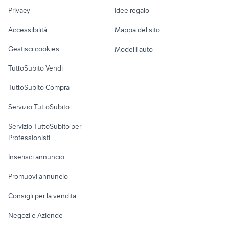
Nautica
lavoro
enciclopedia medica
atlante di anatomia
Privacy
Idee regalo
Garage e box
Caravan e Camper
Accessibilità
Mappa del sito
Loft, mansarde e
Veicoli commerciali
altro
Gestisci cookies
Modelli auto
Case vacanza
TuttoSubito Vendi
Uffici e Locali
TuttoSubito Compra
commerciali
Servizio TuttoSubito
elettronica
per la casa e la
sports e hobby
Servizio TuttoSubito per
persona
Informatica
Animali
Professionisti
Arredamento e
Console e
Accessori per
Casalinghi
Inserisci annuncio
Videogiochi
animali
Elettrodomestici
Promuovi annuncio
Audio/Video
Musica e Film
Giardino e Fai da te
Consigli per la vendita
Fotografia
Libri e Riviste
Abbigliamento e
Negozi e Aziende
Telefonia
Strumenti Musicali
Accessori