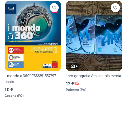
4
Il mondo a 360° 9788891557797
libro geografia Aral scuola media
usato
12 €
10 €
Palermo
(
PA
)
Cesena
(
FC
)