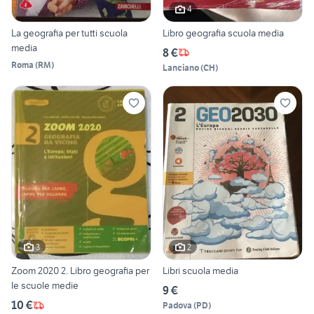
4
La geografia per tutti scuola
Libro geografia scuola media
media
8 €
Roma
(
RM
)
Lanciano
(
CH
)
3
2
Zoom 2020 2. Libro geografia per
Libri scuola media
le scuole medie
9 €
10 €
Padova
(
PD
)