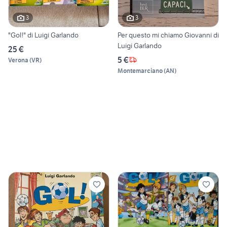
3
3
"Gol!" di Luigi Garlando
Per questo mi chiamo Giovanni di
Luigi Garlando
25 €
5 €
Verona
(
VR
)
Montemarciano
(
AN
)