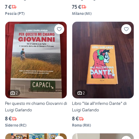
7 €
75 €
Pescia
(
PT
)
Milano
(
MI
)
2
2
Per questo mi chiamo Giovanni di
Libro "Vai all'inferno Dante" di
Luigi Garlando
Luigi Garlando
8 €
8 €
Siderno
(
RC
)
Roma
(
RM
)