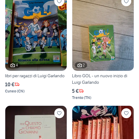
4
2
libri per ragazzi di Luigi Garlando
Libro GOL - un nuovo inizio di
Luigi Garlando
10 €
5 €
Cuneo
(
CN
)
Trento
(
TN
)