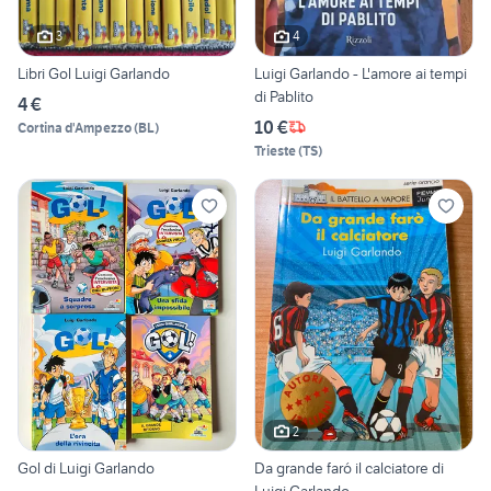
3
4
Libri Gol Luigi Garlando
Luigi Garlando - L'amore ai tempi
di Pablito
4 €
10 €
Cortina d'Ampezzo
(
BL
)
Trieste
(
TS
)
2
Gol di Luigi Garlando
Da grande faró il calciatore di