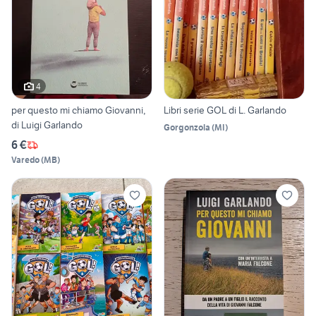
4
per questo mi chiamo Giovanni,
Libri serie GOL di L. Garlando
di Luigi Garlando
Gorgonzola
(
MI
)
6 €
Varedo
(
MB
)