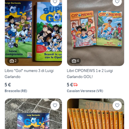
2
4
Libro "Gol" numero 3 di Luigi
Libri CIPONEWS 1 e 2 Luigi
Garlando
Garlando GOL!
5 €
5 €
Brescello
(
RE
)
Cavaion Veronese
(
VR
)