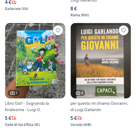
Luigi Garlando
4 €
8 €
Gallarate
(
VA
)
Roma
(
RM
)
3
4
Libro Gol! - Sognando la
per questo mi chiamo Giovanni,
finalissima - Luigi G.
di Luigi Garlando
5 €
5 €
Colle di Val d'Elsa
(
SI
)
Varedo
(
MB
)