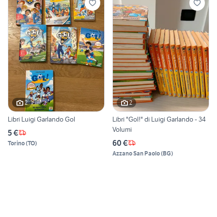
2
2
Libri Luigi Garlando Gol
Libri "Gol!" di Luigi Garlando - 34
Volumi
5 €
60 €
Torino
(
TO
)
Azzano San Paolo
(
BG
)