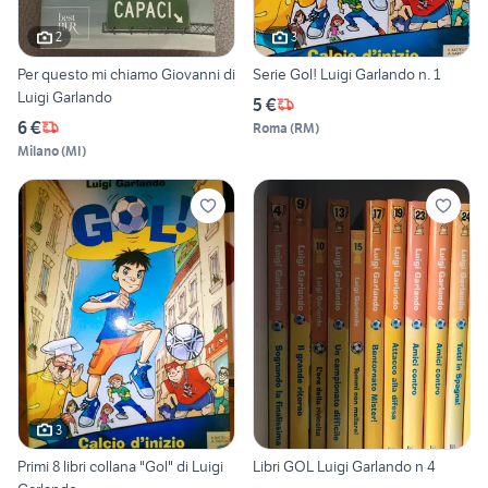
2
3
Per questo mi chiamo Giovanni di
Serie Gol! Luigi Garlando n. 1
Luigi Garlando
5 €
6 €
Roma
(
RM
)
Milano
(
MI
)
3
Primi 8 libri collana "Gol" di Luigi
Libri GOL Luigi Garlando n 4