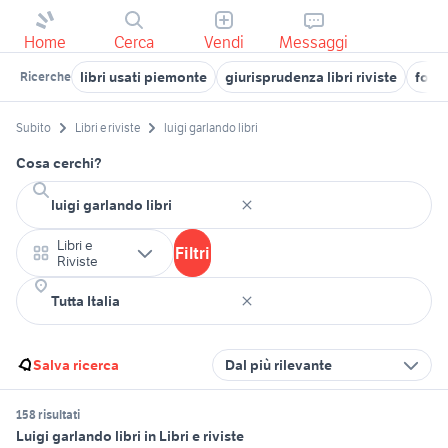
Home
Cerca
Vendi
Messaggi
libri usati piemonte
giurisprudenza libri riviste
focus
Ricerche
Subito
Libri e riviste
luigi garlando libri
Cosa cerchi?
Libri e
Filtri
Riviste
Salva ricerca
Dal più rilevante
158 risultati
Luigi garlando libri in Libri e riviste