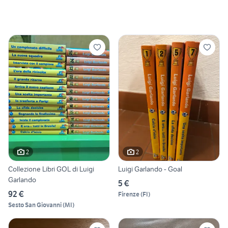
2
2
Collezione Libri GOL di Luigi
Luigi Garlando - Goal
Garlando
5 €
92 €
Firenze
(
FI
)
Sesto San Giovanni
(
MI
)