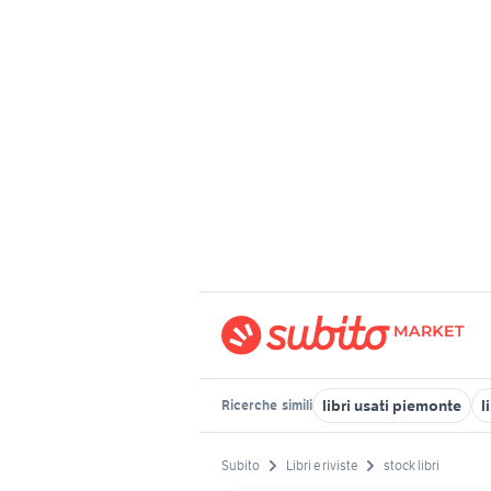
libri usati piemonte
l
Ricerche
simili
Subito
Libri e riviste
stock libri