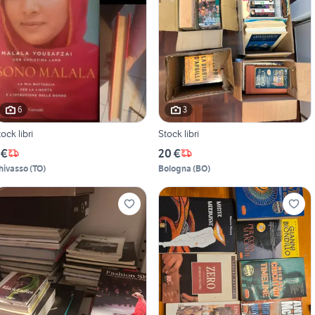
6
3
tock libri
Stock libri
 €
20 €
hivasso
(
TO
)
Bologna
(
BO
)