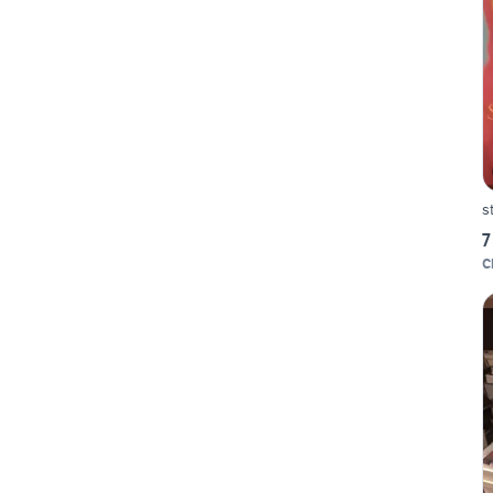
s
7
C