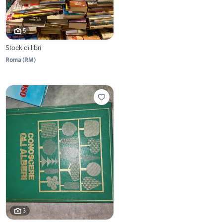
5
Stock di libri
Roma
(
RM
)
3