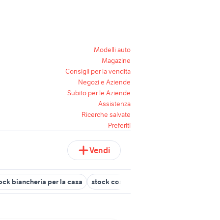
Modelli auto
Magazine
Consigli per la vendita
Negozi e Aziende
Subito per le Aziende
Assistenza
Ricerche salvate
Preferiti
Vendi
ock biancheria per la casa
stock cosmetici
stock ricambi auto a