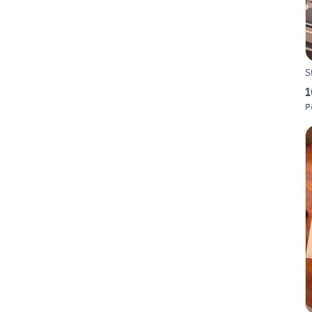
S
1
P