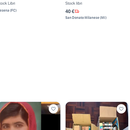
tock Libri
Stock libri
esena
(
FC
)
40 €
San Donato Milanese
(
MI
)