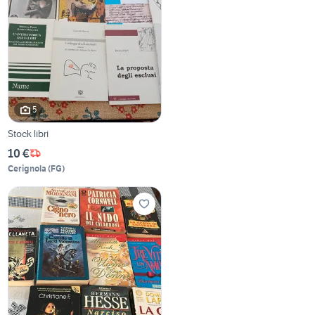
5
Stock libri
10 €
Cerignola
(
FG
)