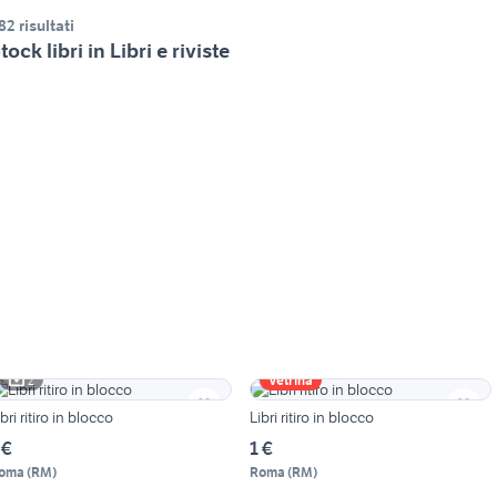
82 risultati
tock libri in Libri e riviste
2
Vetrina
ibri ritiro in blocco
Libri ritiro in blocco
 €
1 €
oma
(
RM
)
Roma
(
RM
)