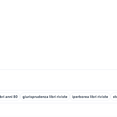
ibri anni 80
giurisprudenza libri riviste
iperborea libri riviste
st