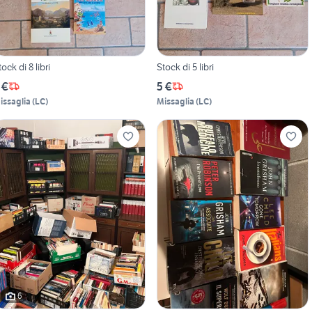
tock di 8 libri
Stock di 5 libri
 €
5 €
issaglia
(
LC
)
Missaglia
(
LC
)
6