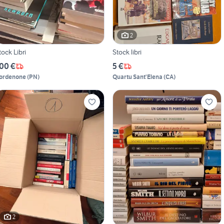
2
tock Libri
Stock libri
00 €
5 €
ordenone
(
PN
)
Quartu Sant'Elena
(
CA
)
2