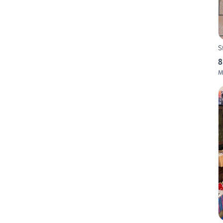
S
8
M