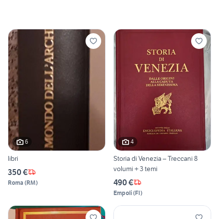
6
4
libri
Storia di Venezia – Treccani 8
volumi + 3 temi
350 €
490 €
Roma
(
RM
)
Empoli
(
FI
)