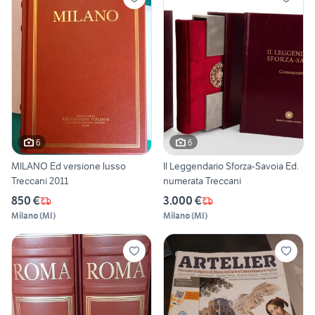
6
6
MILANO Ed versione lusso
Il Leggendario Sforza-Savoia Ed.
Treccani 2011
numerata Treccani
850 €
3.000 €
Milano
(
MI
)
Milano
(
MI
)