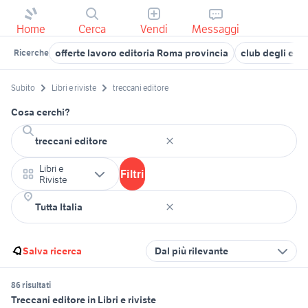
Home
Cerca
Vendi
Messaggi
offerte lavoro editoria Roma provincia
club degli edit
Ricerche
Subito
Libri e riviste
treccani editore
Cosa cerchi?
Libri e
Filtri
Riviste
Salva ricerca
Dal più rilevante
86 risultati
Treccani editore in Libri e riviste