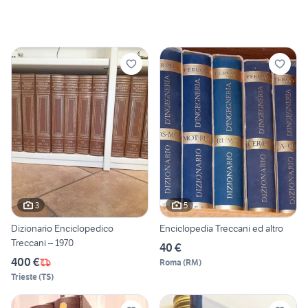
3
5
Dizionario Enciclopedico
Enciclopedia Treccani ed altro
Treccani – 1970
40 €
400 €
Roma
(
RM
)
Trieste
(
TS
)