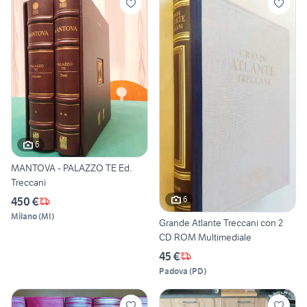
6
MANTOVA - PALAZZO TE Ed.
Treccani
6
450 €
Milano
(
MI
)
Grande Atlante Treccani con 2
CD ROM Multimediale
45 €
Padova
(
PD
)