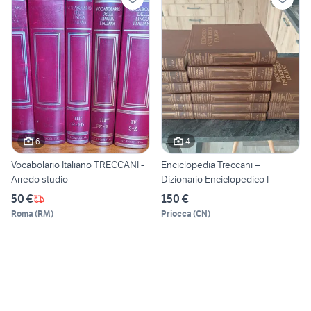
6
4
Vocabolario Italiano TRECCANI -
Enciclopedia Treccani –
Arredo studio
Dizionario Enciclopedico I
50 €
150 €
Roma
(
RM
)
Priocca
(
CN
)