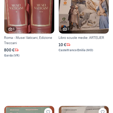
6
3
Roma - Musei Vaticani, Edizione
Libro scuole medie: ARTELIER
Treccani
10 €
800 €
Castelfranco Emilia
(
MO
)
Garda
(
VR
)