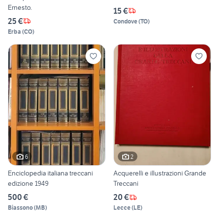
Ernesto.
15 €
25 €
Condove
(
TO
)
Erba
(
CO
)
6
2
Enciclopedia italiana treccani
Acquerelli e illustrazioni Grande
edizione 1949
Treccani
500 €
20 €
Biassono
(
MB
)
Lecce
(
LE
)