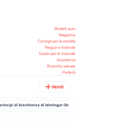
Modelli auto
Magazine
Consigli per la vendita
Negozi e Aziende
Subito per le Aziende
Assistenza
Ricerche salvate
Preferiti
Vendi
 principi di biochimica di lehninger libri riviste
focus libri riviste
g