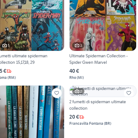
5
3
umetti ultimate spiderman
Ultimate Spiderman Collection -
ollection 15,17,18, 29
Spider Gwen Marvel
5 €
40 €
oma
(
RM
)
Rho
(
MI
)
2
2 fumetti di spiderman ultimate
collection
20 €
Francavilla Fontana
(
BR
)