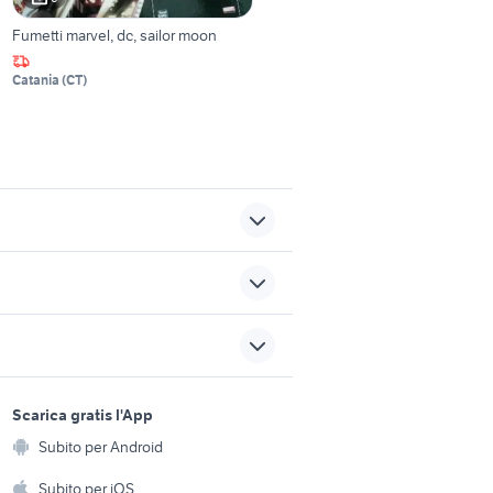
Fumetti marvel, dc, sailor moon
Catania
(
CT
)
a
imparare leggendo libri
riviste
 libri
acquisto libri roma libri riviste
sports e hobby
a
Scarica gratis l'App
Animali
manuale di diritto
Subito per Android
ento e
amministrativo
Accessori per animali
hi
Subito per iOS