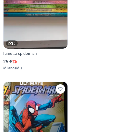
5
fumetto spiderman
25 €
Milano
(
MI
)