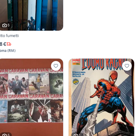
6
otto fumetti
8 €
oma
(
RM
)
6
6