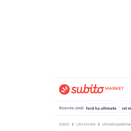
ford ka ultimate
rat m
Ricerche
simili
Subito
Libri e riviste
ultimate spiderman