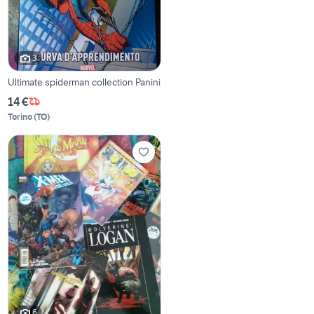
3
Ultimate spiderman collection Panini
14 €
Torino
(
TO
)
6