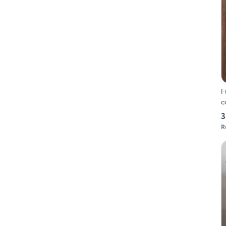
F
c
3
R