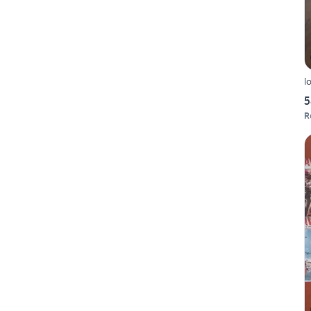
l
5
R