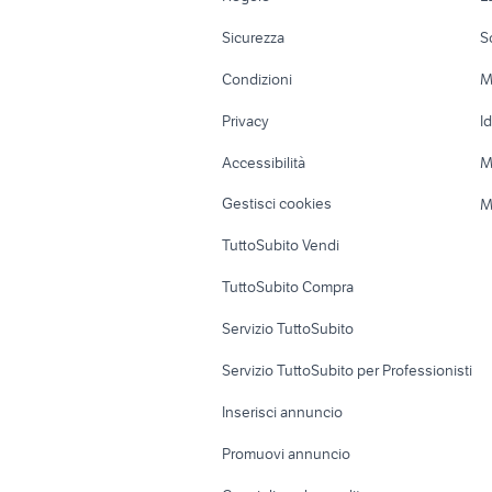
iperborea libri riviste
pasticcerie libri riviste
riviste
Moto e Scooter
Ville singole e
Sicurezza
S
Accessori Moto
Terreni e rustic
Condizioni
M
Nautica
Garage e box
Privacy
I
Caravan e Camper
Loft, mansarde 
Accessibilità
M
Veicoli commerciali
Case vacanza
Gestisci cookies
M
Uffici e Locali
TuttoSubito Vendi
commerciali
TuttoSubito Compra
Servizio TuttoSubito
Servizio TuttoSubito per Professionisti
Inserisci annuncio
Promuovi annuncio