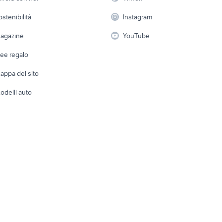
mani di luce libro libri riviste
etas libri
 a schiera
Candidati in cerca di
Audio/Video
Elettrod
ostenibilità
Instagram
lavoro
i
Fotografia
Giardino 
agazine
YouTube
Attrezzature di lavoro
Telefonia
Abbigli
dee regalo
Accesso
e altro
appa del sito
Tutto per
odelli auto