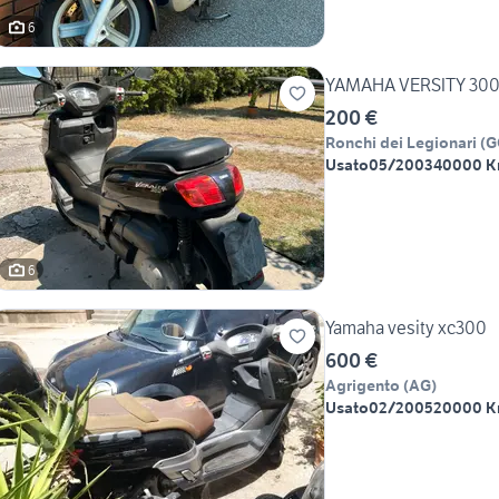
6
YAMAHA VERSITY 30
200 €
Ronchi dei Legionari
(
G
Usato
05/2003
40000 
6
Yamaha vesity xc300
600 €
Agrigento
(
AG
)
Usato
02/2005
20000 