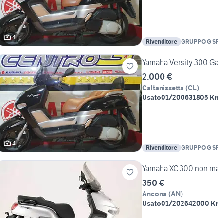
4
Rivenditore
GRUPPO G SR
YAMAHA per 
Yamaha Versity 300 Ga
2.000 €
Caltanissetta
(
CL
)
Usato
01/2006
31805 K
4
Rivenditore
GRUPPO G SR
YAMAHA per 
Yamaha XC 300 non marc
350 €
Ancona
(
AN
)
Usato
01/2026
42000 K