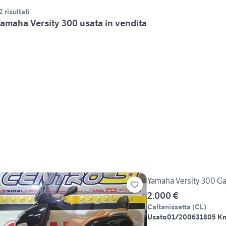
2 risultati
amaha Versity 300 usata in vendita
Yamaha Versity 300 Ga
2.000 €
Caltanissetta
(
CL
)
Usato
01/2006
31805 K