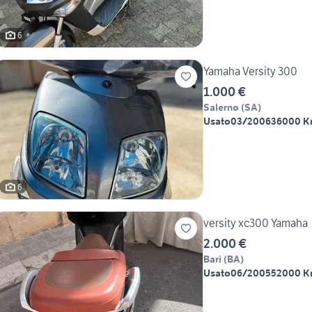
6
Yamaha Versity 300
1.000 €
Salerno
(
SA
)
Usato
03/2006
36000 
6
versity xc300 Yamaha
2.000 €
Bari
(
BA
)
Usato
06/2005
52000 