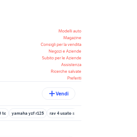
Modelli auto
Magazine
Consigli per la vendita
Negozi e Aziende
Subito per le Aziende
Assistenza
Ricerche salvate
Preferiti
Vendi
0 tc
yamaha yzf r125
rav 4 usato sardegna
cagiva 125
golf 8 