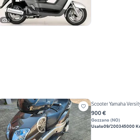
3
Scooter Yamaha Versit
900 €
Gozzano
(
NO
)
Usato
09/2003
45000 K