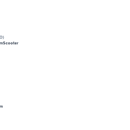
0
O
)
Km
Scooter
Km