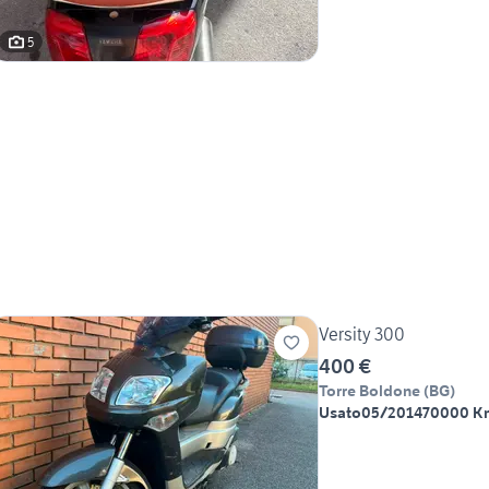
5
Versity 300
400 €
Torre Boldone
(
BG
)
Usato
05/2014
70000 K