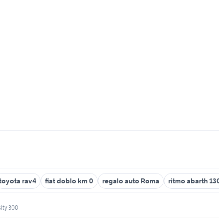
toyota rav4
fiat doblo km 0
regalo auto Roma
ritmo abarth 13
sity 300