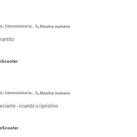
Mostra numero
L- Concessionaria
-CL-AG-EN-
rantito
m
Scooter
Mostra numero
L- Concessionaria
-CL-AG-EN-
iante - ricambi o ripristino
m
Scooter