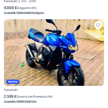
Kawasaki Z 750 - 2009
4.000 €
Gaggiano
(
MI
)
Usato
09/2009
44000 Km
Sport
Vetrina
Kawasaki
2.599 €
Cavaria con Premezzo
(
VA
)
Usato
03/2005
53600 Km