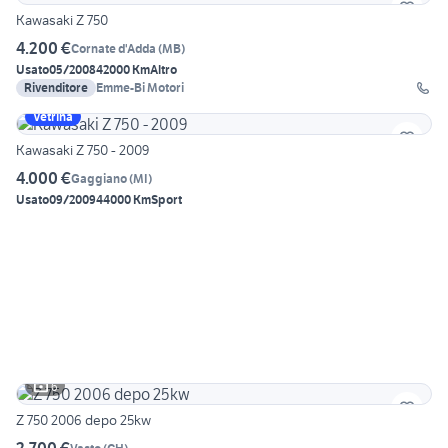
Kawasaki Z 750
4.200 €
Cornate d'Adda
(
MB
)
Usato
05/2008
42000 Km
Altro
Rivenditore
Emme-Bi Motori
Vetrina
Kawasaki Z 750 - 2009
4.000 €
Gaggiano
(
MI
)
Usato
09/2009
44000 Km
Sport
6
Z 750 2006 depo 25kw