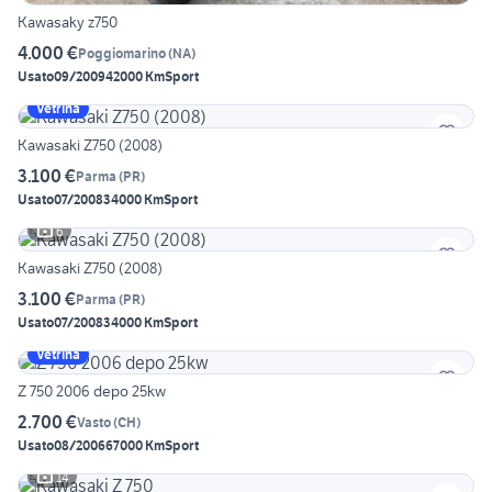
Kawasaky z750
4.000 €
Poggiomarino
(
NA
)
Usato
09/2009
42000 Km
Sport
Vetrina
Kawasaki Z750 (2008)
3.100 €
Parma
(
PR
)
Usato
07/2008
34000 Km
Sport
6
Kawasaki Z750 (2008)
3.100 €
Parma
(
PR
)
Usato
07/2008
34000 Km
Sport
Vetrina
Z 750 2006 depo 25kw
2.700 €
Vasto
(
CH
)
Usato
08/2006
67000 Km
Sport
14