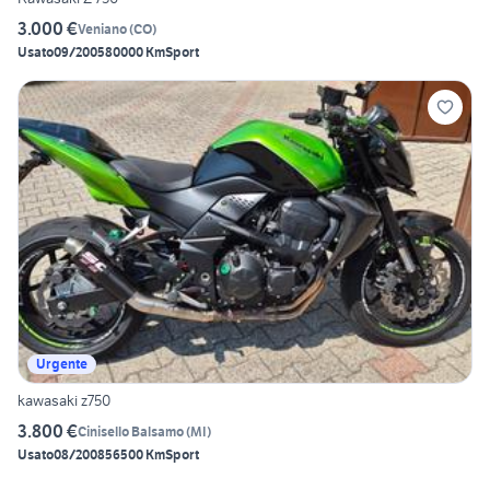
3.000 €
Veniano
(
CO
)
Usato
09/2005
80000 Km
Sport
Urgente
kawasaki z750
3.800 €
Cinisello Balsamo
(
MI
)
Usato
08/2008
56500 Km
Sport