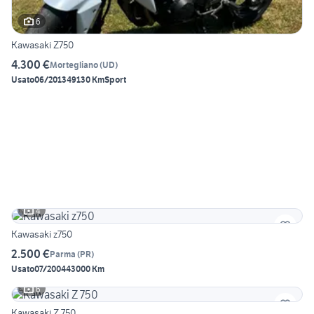
6
Kawasaki Z750
4.300 €
Mortegliano
(
UD
)
Usato
06/2013
49130 Km
Sport
4
Kawasaki z750
2.500 €
Parma
(
PR
)
Usato
07/2004
43000 Km
6
Kawasaki Z 750