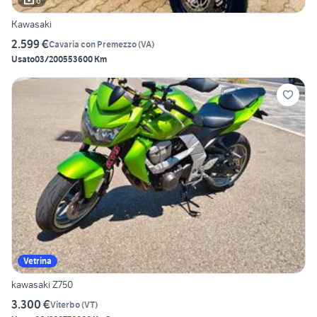
6
Kawasaki
2.599 €
Cavaria con Premezzo
(
VA
)
Usato
03/2005
53600 Km
Vetrina
kawasaki Z750
3.300 €
Viterbo
(
VT
)