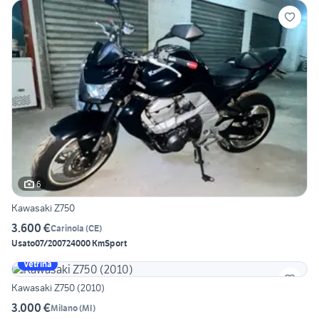
6
Kawasaki Z750
3.600 €
Carinola
(
CE
)
Usato
07/2007
24000 Km
Sport
Vetrina
Kawasaki Z750 (2010)
3.000 €
Milano
(
MI
)