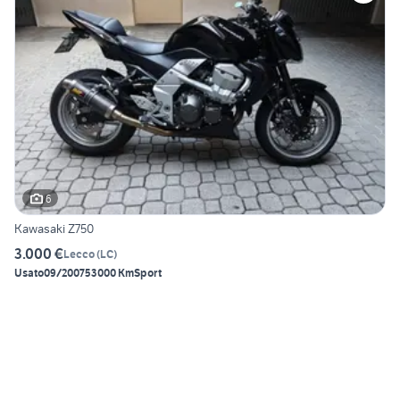
6
Kawasaki Z750
3.000 €
Lecco
(
LC
)
Usato
09/2007
53000 Km
Sport