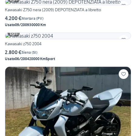
Kawasaki Z750 nera (2009) DEPOTENZIATA a libretto
4.200 €
Mortara
(
PV
)
Usato
09/2009
30000 Km
6
Kawasaki z750 2004
2.800 €
Siena
(
SI
)
Usato
06/2004
20000 Km
Sport