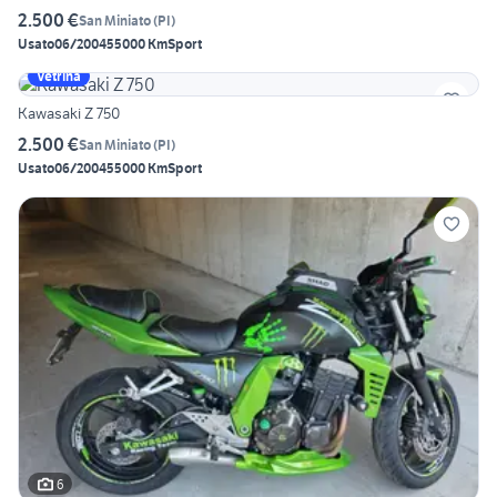
2.500 €
San Miniato
(
PI
)
Usato
06/2004
55000 Km
Sport
Vetrina
Kawasaki Z 750
2.500 €
San Miniato
(
PI
)
Usato
06/2004
55000 Km
Sport
6