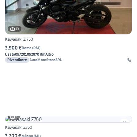
13
Kawasaki Z 750
3.900 €
Roma
(
RM
)
Usato
05/2010
52870 Km
Altro
Rivenditore
AutoMotoStoreSRL
5
Kawasaki Z750
3.700 €
Milano
(
MI
)