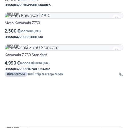
Usato
03/2010
49500 Km
Altro
2
Moto Kawasaki Z750
2.500 €
Merone
(
CO
)
Usato
04/2006
62000 Km
9
Kawasaki Z 750 Standard
4.990 €
Rocca di Neto
(
KR
)
Usato
03/2009
16240 Km
Altro
Rivenditore
Tutù Trip Garage Moto
5