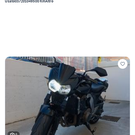
Usato
03/2010
49500 Km
Altro
6