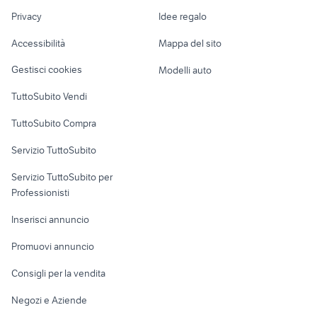
tavolo rotondo
Nautica
lavoro
Privacy
Idee regalo
allungabile usato
Garage e box
Caravan e Camper
Accessibilità
Mappa del sito
Loft, mansarde e
Veicoli commerciali
altro
Gestisci cookies
Modelli auto
Case vacanza
TuttoSubito Vendi
Uffici e Locali
TuttoSubito Compra
commerciali
Servizio TuttoSubito
elettronica
per la casa e la
sports e hobby
Servizio TuttoSubito per
persona
Informatica
Animali
Professionisti
Arredamento e
Console e
Accessori per
Casalinghi
Inserisci annuncio
Videogiochi
animali
Elettrodomestici
Promuovi annuncio
Audio/Video
Musica e Film
Giardino e Fai da te
Consigli per la vendita
Fotografia
Libri e Riviste
Abbigliamento e
Negozi e Aziende
Telefonia
Strumenti Musicali
Accessori