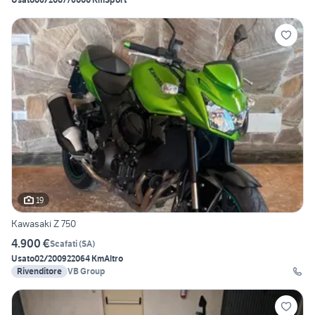
19
Kawasaki Z 750
4.900 €
Scafati
(
SA
)
Usato
02/2009
22064 Km
Altro
Rivenditore
VB Group