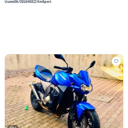
Usato
06/2010
45822 Km
Sport