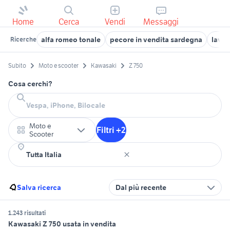
Home
Cerca
Vendi
Messaggi
alfa romeo tonale
pecore in vendita sardegna
lavor
Ricerche
Subito
Moto e scooter
Kawasaki
Z 750
Cosa cerchi?
Moto e
Filtri +2
Scooter
Salva ricerca
Dal più recente
1.243 risultati
Kawasaki Z 750 usata in vendita