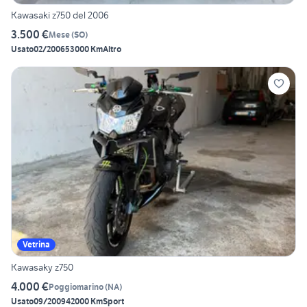
Kawasaki z750 del 2006
3.500 €
Mese
(
SO
)
Usato
02/2006
53000 Km
Altro
Vetrina
Kawasaky z750
4.000 €
Poggiomarino
(
NA
)
Usato
09/2009
42000 Km
Sport