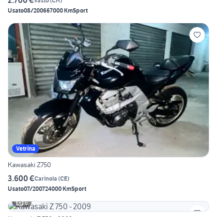
2.700 €
Vasto
(
CH
)
Usato
08/2006
67000 Km
Sport
Vetrina
Kawasaki Z750
3.600 €
Carinola
(
CE
)
Usato
07/2007
24000 Km
Sport
6