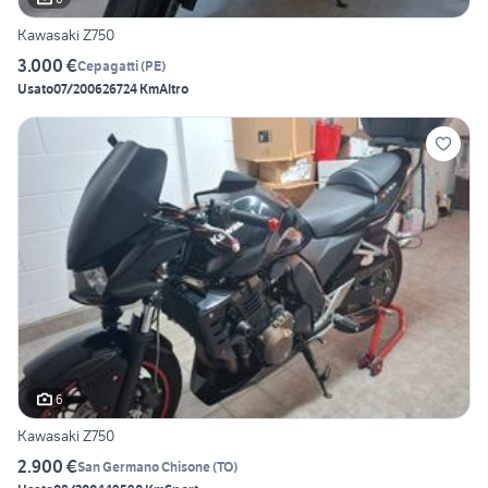
Kawasaki Z750
3.000 €
Cepagatti
(
PE
)
Usato
07/2006
26724 Km
Altro
6
Kawasaki Z750
2.900 €
San Germano Chisone
(
TO
)