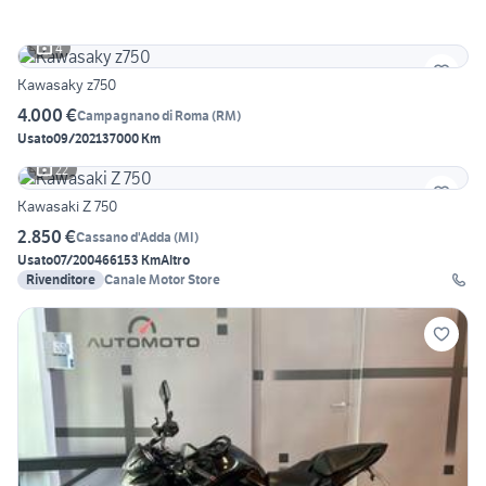
4
Kawasaky z750
4.000 €
Campagnano di Roma
(
RM
)
Usato
09/2021
37000 Km
22
Kawasaki Z 750
2.850 €
Cassano d'Adda
(
MI
)
Usato
07/2004
66153 Km
Altro
Rivenditore
Canale Motor Store