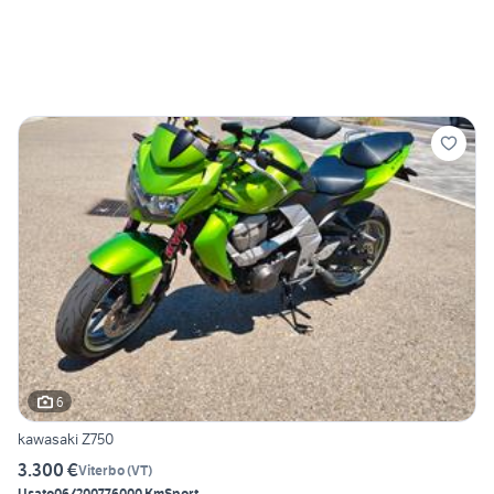
6
kawasaki Z750
3.300 €
Viterbo
(
VT
)
Usato
06/2007
76000 Km
Sport