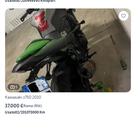
Usato
08/2004
49590 Km
Sport
5
Kawasaki z750 2010
37.000 €
Roma
(
RM
)
Usato
02/2010
70000 Km