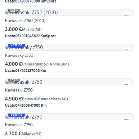
Usato
06/2007
76000 Km
Sport
6
Kawasaki Z750 (2010)
3.000 €
Milano
(
MI
)
Usato
06/2010
45822 Km
Sport
Vetrina
Kawasaky z750
4.000 €
Campagnano di Roma
(
RM
)
Usato
09/2021
37000 Km
5
Kawasaki Z750
4.900 €
Palma di Montechiaro
(
AG
)
Usato
04/2009
47000 Km
Vetrina
Kawasaki Z750
3.700 €
Milano
(
MI
)