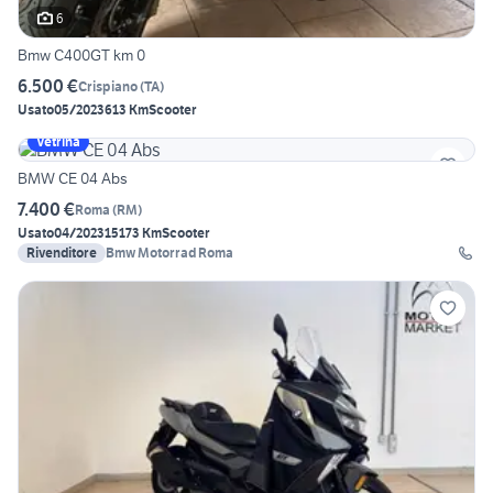
6
Bmw C400GT km 0
6.500 €
Crispiano
(
TA
)
Usato
05/2023
613 Km
Scooter
Vetrina
BMW CE 04 Abs
7.400 €
Roma
(
RM
)
Usato
04/2023
15173 Km
Scooter
Rivenditore
Bmw Motorrad Roma