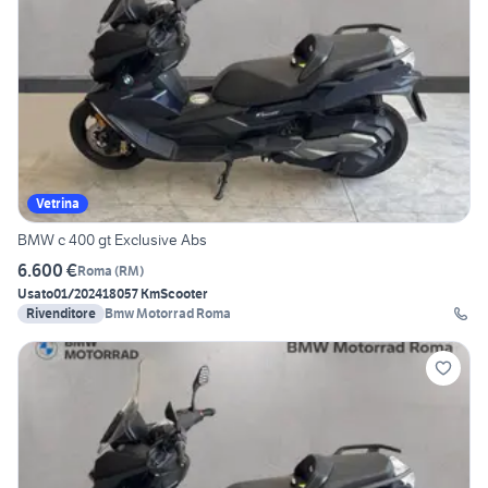
Vetrina
BMW c 400 gt Exclusive Abs
6.600 €
Roma
(
RM
)
Usato
01/2024
18057 Km
Scooter
Rivenditore
Bmw Motorrad Roma