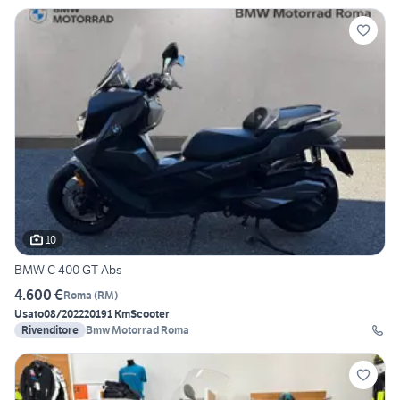
10
BMW C 400 GT Abs
4.600 €
Roma
(
RM
)
Usato
08/2022
20191 Km
Scooter
Rivenditore
Bmw Motorrad Roma