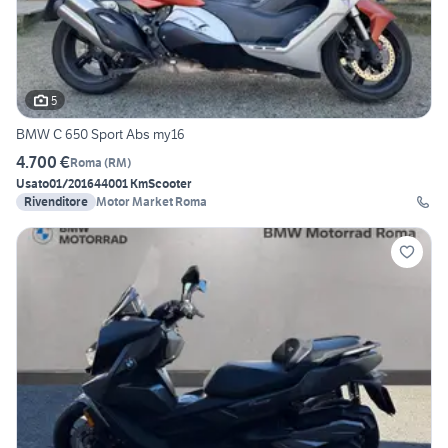
5
BMW C 650 Sport Abs my16
4.700 €
Roma
(
RM
)
Usato
01/2016
44001 Km
Scooter
Rivenditore
Motor Market Roma