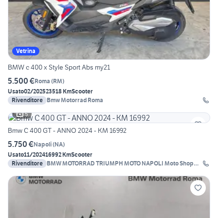
Vetrina
BMW c 400 x Style Sport Abs my21
5.500 €
Roma
(
RM
)
Usato
02/2025
23518 Km
Scooter
Rivenditore
Bmw Motorrad Roma
5
Bmw C 400 GT - ANNO 2024 - KM 16992
5.750 €
Napoli
(
NA
)
Usato
11/2024
16992 Km
Scooter
Rivenditore
BMW MOTORRAD TRIUMPH MOTO NAPOLI Moto Shop
2000