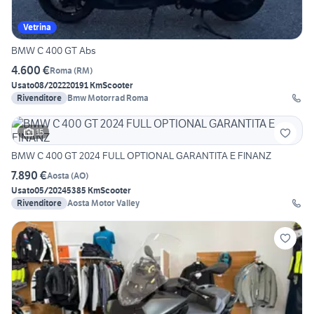
Vetrina
BMW C 400 GT Abs
4.600 €
Roma
(
RM
)
Usato
08/2022
20191 Km
Scooter
Rivenditore
Bmw Motorrad Roma
15
BMW C 400 GT 2024 FULL OPTIONAL GARANTITA E FINANZ
7.890 €
Aosta
(
AO
)
Usato
05/2024
5385 Km
Scooter
Rivenditore
Aosta Motor Valley