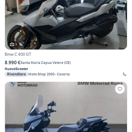
3
Bmw C 400 GT
8.990 €
Santa Maria Capua Vetere
(
CE
)
Nuovo
Scooter
Rivenditore
Moto Shop 2000 - Caserta