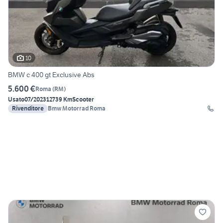
10
BMW c 400 gt Exclusive Abs
5.600 €
Roma
(
RM
)
Usato
07/2023
12739 Km
Scooter
Rivenditore
Bmw Motorrad Roma