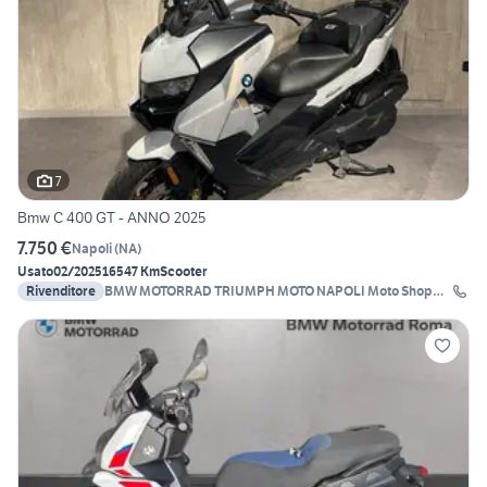
7
Bmw C 400 GT - ANNO 2025
7.750 €
Napoli
(
NA
)
Usato
02/2025
16547 Km
Scooter
Rivenditore
BMW MOTORRAD TRIUMPH MOTO NAPOLI Moto Shop
2000