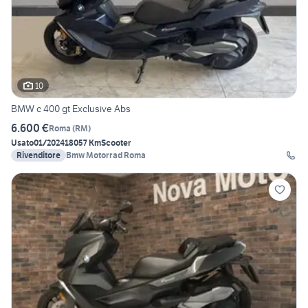
10
BMW c 400 gt Exclusive Abs
6.600 €
Roma
(
RM
)
Usato
01/2024
18057 Km
Scooter
Rivenditore
Bmw Motorrad Roma