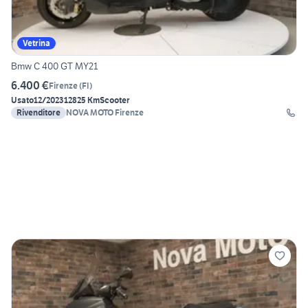
Vetrina
Bmw C 400 GT MY21
6.400 €
Firenze
(
FI
)
Usato
12/2023
12825 Km
Scooter
Rivenditore
NOVA MOTO Firenze