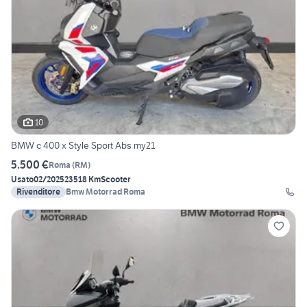
10
BMW c 400 x Style Sport Abs my21
5.500 €
Roma
(
RM
)
Usato
02/2025
23518 Km
Scooter
Rivenditore
Bmw Motorrad Roma