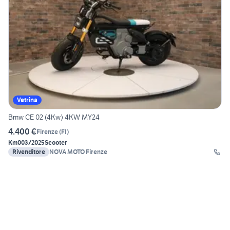
Vetrina
Bmw CE 02 (4Kw) 4KW MY24
4.400 €
Firenze
(
FI
)
Km0
03/2025
Scooter
Rivenditore
NOVA MOTO Firenze