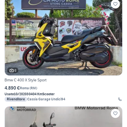
6
Bmw C 400 X Style Sport
4.890 €
Roma
(
RM
)
Usato
10/2020
30404 Km
Scooter
Rivenditore
Cassia Garage Undici94