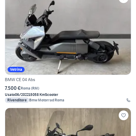
Vetrina
BMW CE 04 Abs
7.500 €
Roma
(
RM
)
Usato
06/2022
15058 Km
Scooter
Rivenditore
Bmw Motorrad Roma