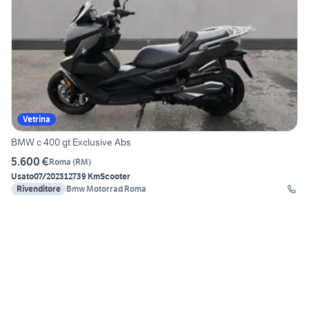
Vetrina
BMW c 400 gt Exclusive Abs
5.600 €
Roma
(
RM
)
Usato
07/2023
12739 Km
Scooter
Rivenditore
Bmw Motorrad Roma