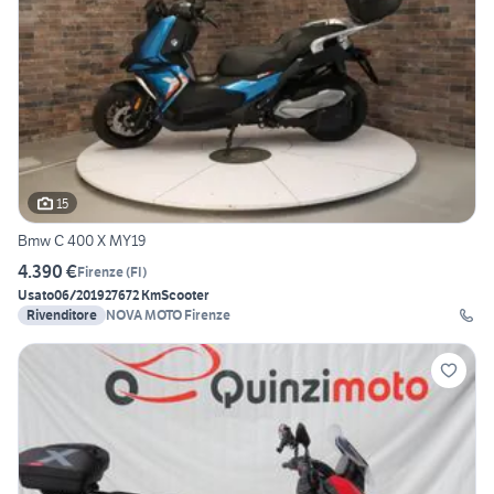
15
Bmw C 400 X MY19
4.390 €
Firenze
(
FI
)
Usato
06/2019
27672 Km
Scooter
Rivenditore
NOVA MOTO Firenze