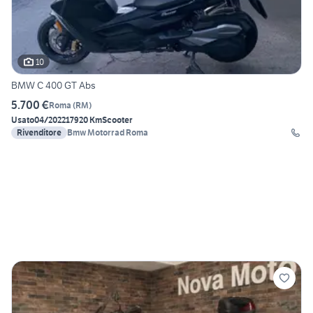
10
BMW C 400 GT Abs
5.700 €
Roma
(
RM
)
Usato
04/2022
17920 Km
Scooter
Rivenditore
Bmw Motorrad Roma