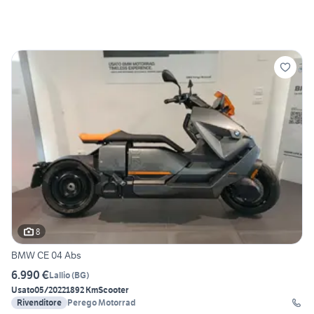
8
BMW CE 04 Abs
6.990 €
Lallio
(
BG
)
Usato
05/2022
1892 Km
Scooter
Rivenditore
Perego Motorrad