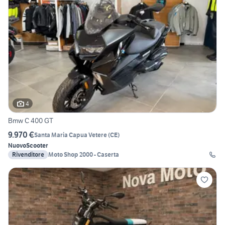
4
Bmw C 400 GT
9.970 €
Santa Maria Capua Vetere
(
CE
)
Nuovo
Scooter
Rivenditore
Moto Shop 2000 - Caserta