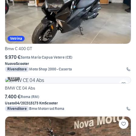
Vetrina
Bmw C 400 GT
9.970 €
Santa Maria Capua Vetere
(
CE
)
Nuovo
Scooter
Rivenditore
Moto Shop 2000 - Caserta
9
BMW CE 04 Abs
7.400 €
Roma
(
RM
)
Usato
04/2023
15173 Km
Scooter
Rivenditore
Bmw Motorrad Roma