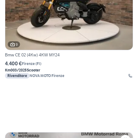
9
Bmw CE 02 (4Kw) 4KW MY24
4.400 €
Firenze
(
FI
)
Km0
03/2025
Scooter
Rivenditore
NOVA MOTO Firenze