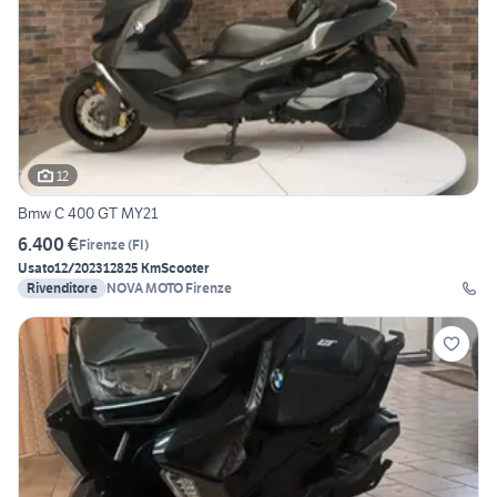
12
Bmw C 400 GT MY21
6.400 €
Firenze
(
FI
)
Usato
12/2023
12825 Km
Scooter
Rivenditore
NOVA MOTO Firenze