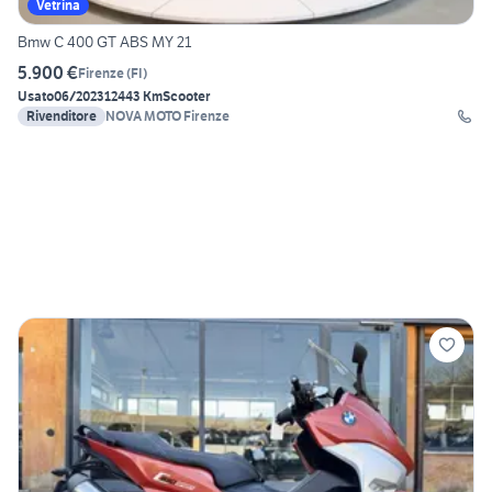
Vetrina
Bmw C 400 GT ABS MY 21
5.900 €
Firenze
(
FI
)
Usato
06/2023
12443 Km
Scooter
Rivenditore
NOVA MOTO Firenze