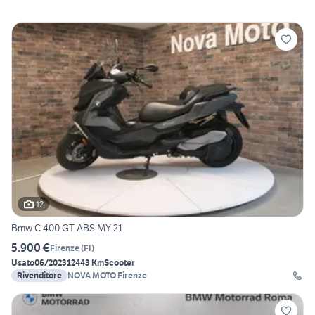
12
Bmw C 400 GT ABS MY 21
5.900 €
Firenze
(
FI
)
Usato
06/2023
12443 Km
Scooter
Rivenditore
NOVA MOTO Firenze