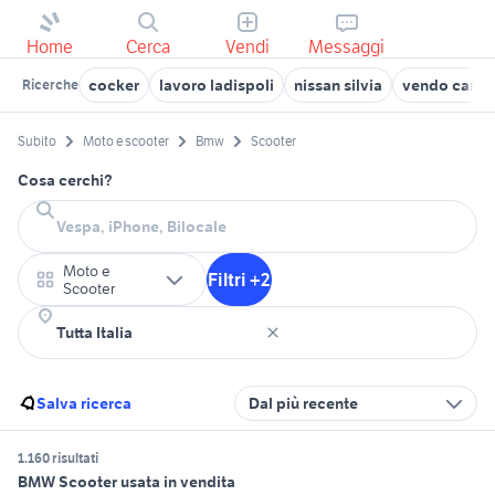
Home
Cerca
Vendi
Messaggi
cocker
lavoro ladispoli
nissan silvia
vendo cani si
Ricerche
Subito
Moto e scooter
Bmw
Scooter
Cosa cerchi?
Moto e
Filtri +2
Scooter
Salva ricerca
Dal più recente
1.160 risultati
BMW Scooter usata in vendita