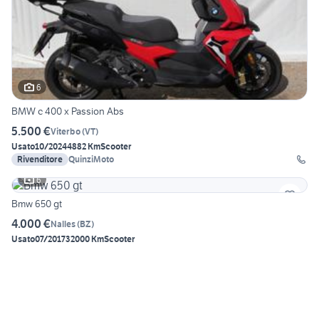
6
BMW c 400 x Passion Abs
5.500 €
Viterbo
(
VT
)
Usato
10/2024
4882 Km
Scooter
Rivenditore
QuinziMoto
6
Bmw 650 gt
4.000 €
Nalles
(
BZ
)
Usato
07/2017
32000 Km
Scooter