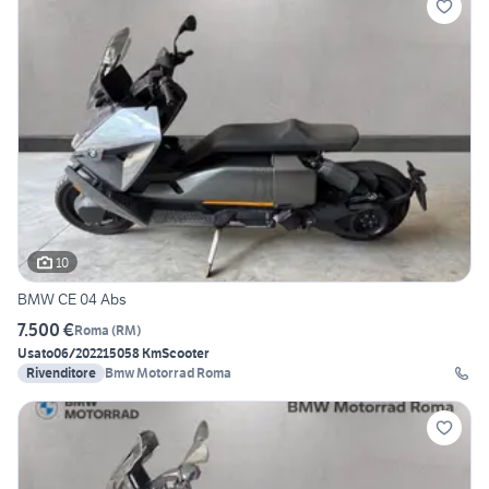
10
BMW CE 04 Abs
7.500 €
Roma
(
RM
)
Usato
06/2022
15058 Km
Scooter
Rivenditore
Bmw Motorrad Roma