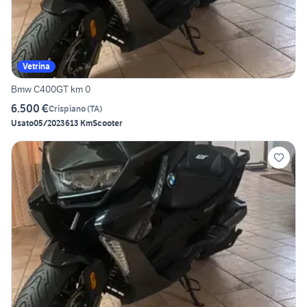
Vetrina
Bmw C400GT km 0
6.500 €
Crispiano
(
TA
)
Usato
05/2023
613 Km
Scooter