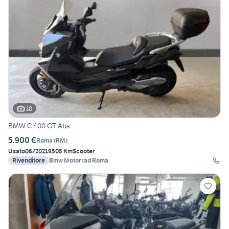
10
BMW C 400 GT Abs
5.900 €
Roma
(
RM
)
Usato
06/2021
9505 Km
Scooter
Rivenditore
Bmw Motorrad Roma