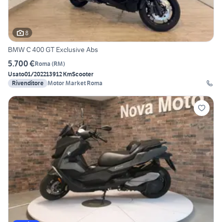
8
BMW C 400 GT Exclusive Abs
5.700 €
Roma
(
RM
)
Usato
01/2022
13912 Km
Scooter
Rivenditore
Motor Market Roma