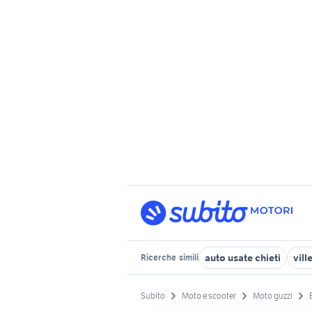
auto usate chieti
vill
Ricerche
simili
Subito
Moto e scooter
Moto guzzi