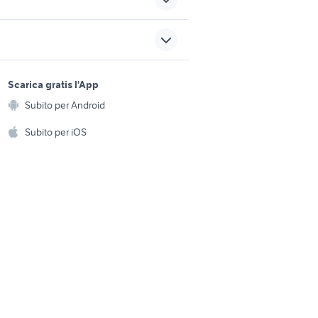
e
bici bianchi vintage
a
cane da tartufo
sports e hobby
a
Scarica gratis l'App
Animali
Subito per Android
ento e
Accessori per animali
hi
Subito per iOS
Musica e Film
omestici
Libri e Riviste
e Fai da te
Strumenti Musicali
amento e
ri
Sports
 i bambini
Biciclette
Collezionismo