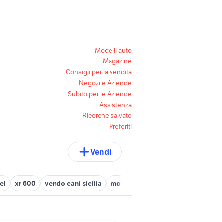
Modelli auto
Magazine
Consigli per la vendita
Negozi e Aziende
Subito per le Aziende
Assistenza
Ricerche salvate
Preferiti
Vendi
el
xr 600
vendo cani sicilia
moto usate monza
renault modu