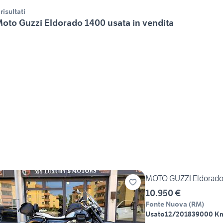
 risultati
oto Guzzi Eldorado 1400 usata in vendita
MOTO GUZZI Eldorado
10.950 €
Fonte Nuova
(
RM
)
Usato
12/2018
39000 K