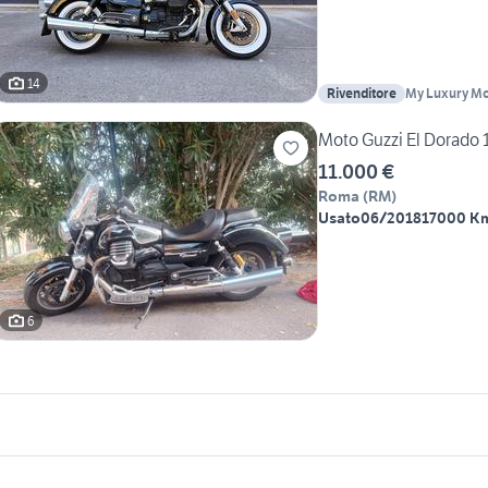
14
Rivenditore
My Luxury Mo
Moto Guzzi El Dorado 
11.000 €
Roma
(
RM
)
Usato
06/2018
17000 K
6
icherche simili
Suggerimenti