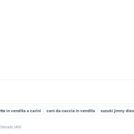
ette in vendita a carini
cani da caccia in vendita
suzuki jimny dies
Eldorado 1400