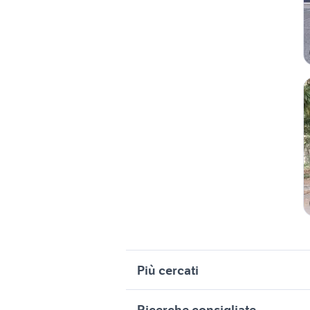
Più cercati
Correlati
R
Ricerche consigliate