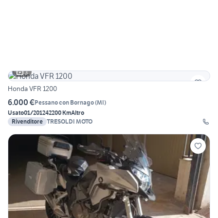
3
Honda VFR 1200
6.000 €
Pessano con Bornago
(
MI
)
Usato
01/2012
42200 Km
Altro
Rivenditore
TRESOLDI MOTO