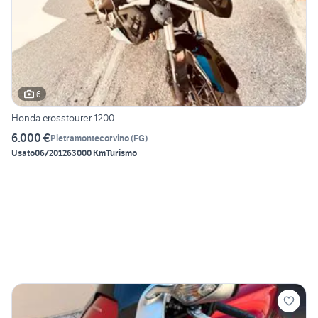
6
Honda crosstourer 1200
6.000 €
Pietramontecorvino
(
FG
)
Usato
06/2012
63000 Km
Turismo