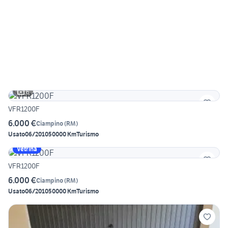
6
VFR1200F
6.000 €
Ciampino
(
RM
)
Usato
06/2010
50000 Km
Turismo
Vetrina
VFR1200F
6.000 €
Ciampino
(
RM
)
Usato
06/2010
50000 Km
Turismo