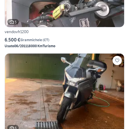
5
vendovfr1200
6.500 €
Grammichele
(
CT
)
Usato
06/2011
18000 Km
Turismo
6