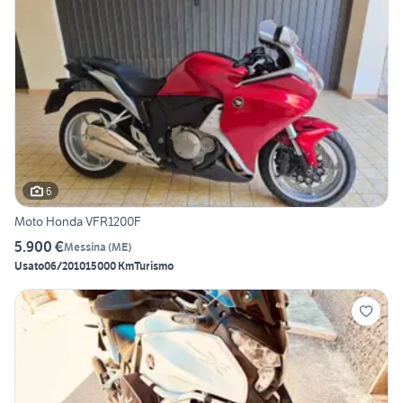
6
Moto Honda VFR1200F
5.900 €
Messina
(
ME
)
Usato
06/2010
15000 Km
Turismo