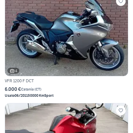
4
VFR 1200 F DCT
6.000 €
Catania
(
CT
)
Usato
06/2011
50000 Km
Sport