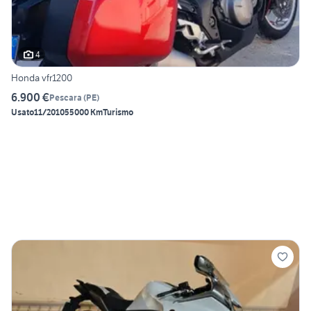
4
Honda vfr1200
6.900 €
Pescara
(
PE
)
Usato
11/2010
55000 Km
Turismo