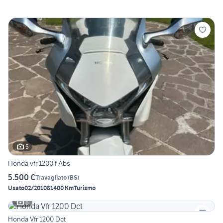
5
Honda vfr 1200 f Abs
5.500 €
Travagliato
(
BS
)
Usato
02/2010
81400 Km
Turismo
6
Honda Vfr 1200 Dct