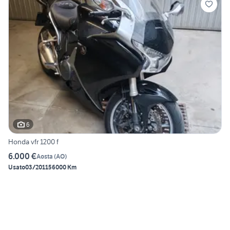
6
Honda vfr 1200 f
6.000 €
Aosta
(
AO
)
Usato
03/2011
56000 Km