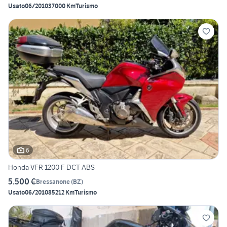
Usato
06/2010
37000 Km
Turismo
6
Honda VFR 1200 F DCT ABS
5.500 €
Bressanone
(
BZ
)
Usato
06/2010
85212 Km
Turismo