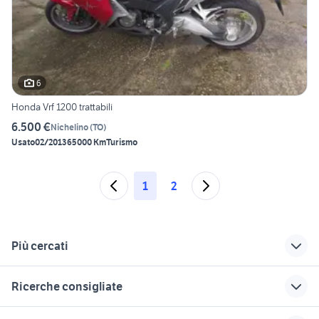
6
Honda Vrf 1200 trattabili
6.500 €
Nichelino
(
TO
)
Usato
02/2013
65000 Km
Turismo
1
2
Più cercati
Correlati
Richerche simili
Suggerimenti
Ricerche consigliate
seconda mano
offerte lavoro pulizie
trattori usati modena
Edolo
Bergamo provincia
case in vendita castellaneta
akita inu cucciolo