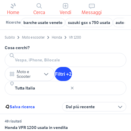
Home
Cerca
Vendi
Messaggi
barche usate veneto
suzuki gsx s 750 usata
autoneg
Ricerche
Subito
Moto e scooter
Honda
Vfr 1200
Cosa cerchi?
Moto e
Filtri +2
Scooter
Salva ricerca
Dal più recente
49 risultati
Honda VFR 1200 usata in vendita