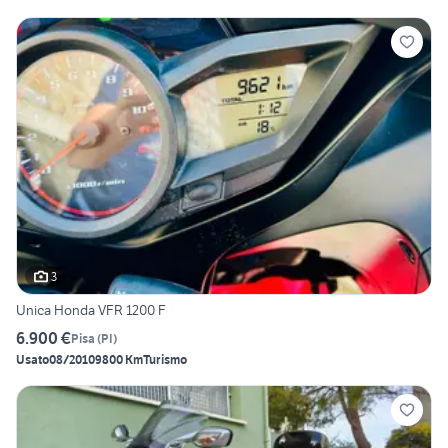
3
Unica Honda VFR 1200 F
6.900 €
Pisa
(
PI
)
Usato
08/2010
9800 Km
Turismo