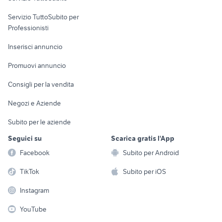
elettronica
per la casa e la
sports e hobby
Servizio TuttoSubito per
persona
Informatica
Animali
Professionisti
Arredamento e
Console e
Accessori per
Casalinghi
Inserisci annuncio
Videogiochi
animali
Elettrodomestici
Promuovi annuncio
Audio/Video
Musica e Film
Giardino e Fai da te
Consigli per la vendita
Fotografia
Libri e Riviste
Abbigliamento e
Negozi e Aziende
Telefonia
Strumenti Musicali
Accessori
Subito per le aziende
Sports
Tutto per i bambini
Seguici su
Scarica gratis l'App
Biciclette
Facebook
Subito per Android
Collezionismo
TikTok
Subito per iOS
Instagram
YouTube