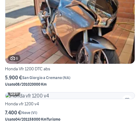
6
Honda Vfr 1200 DTC abs
5.900 €
San Giorgio a Cremano
(
NA
)
Usato
08/2010
20000 Km
6
Honda vfr 1200 v4
7.400 €
Nove
(
VI
)
Usato
04/2011
58000 Km
Turismo