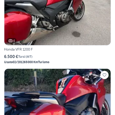
4
Honda VFR 1200 F
6.500 €
Tursi
(
MT
)
Usato
02/2012
65000 Km
Turismo