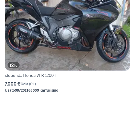
6
stupenda Honda VFR 1200 f
7.000 €
Gela
(
CL
)
Usato
08/2011
65000 Km
Turismo