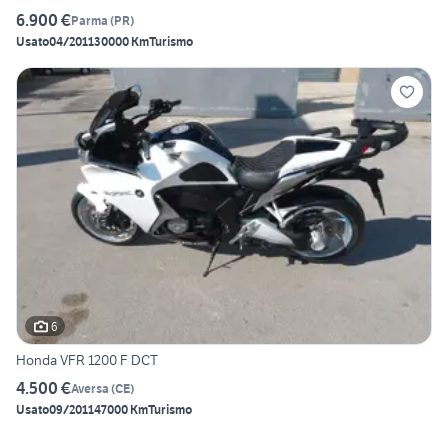
6.900 €
Parma
(
PR
)
Usato
04/2011
30000 Km
Turismo
6
Honda VFR 1200 F DCT
4.500 €
Aversa
(
CE
)
Usato
09/2011
47000 Km
Turismo