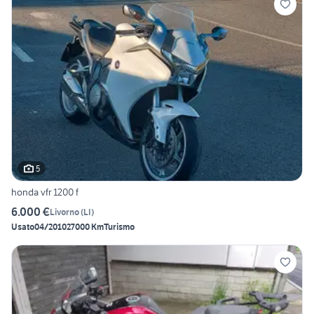
5
honda vfr 1200 f
6.000 €
Livorno
(
LI
)
Usato
04/2010
27000 Km
Turismo