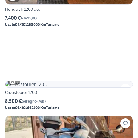
Honda vfr 1200 dct
7.400 €
Nove
(
VI
)
Usato
04/2011
58000 Km
Turismo
3
Croostourer 1200
8.500 €
Seregno
(
MB
)
Usato
06/2016
62300 Km
Turismo