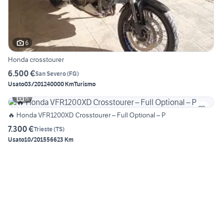
6
Honda crosstourer
6.500 €
San Severo
(
FG
)
Usato
03/2012
40000 Km
Turismo
6
🔥 Honda VFR1200XD Crosstourer – Full Optional – P
7.300 €
Trieste
(
TS
)
Usato
10/2015
56623 Km