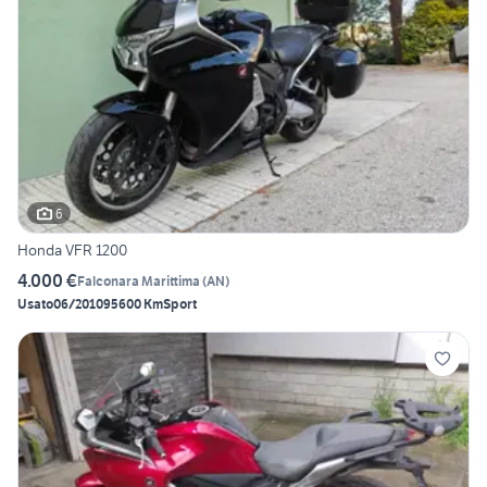
6
Honda VFR 1200
4.000 €
Falconara Marittima
(
AN
)
Usato
06/2010
95600 Km
Sport