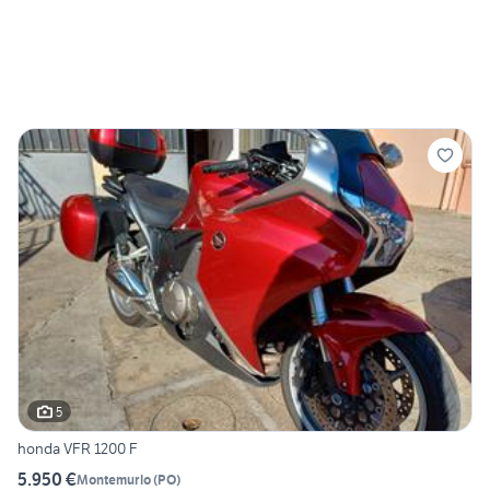
5
honda VFR 1200 F
5.950 €
Montemurlo
(
PO
)