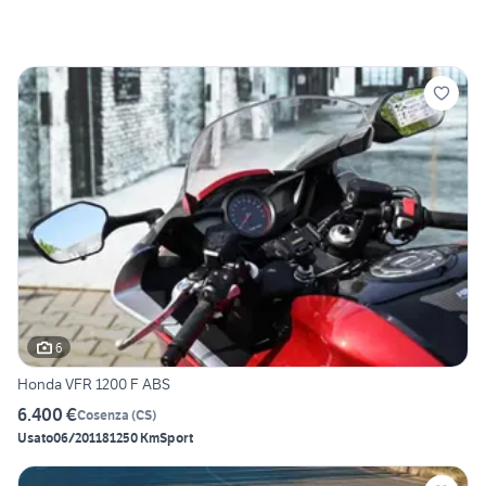
6
Honda VFR 1200 F ABS
6.400 €
Cosenza
(
CS
)
Usato
06/2011
81250 Km
Sport