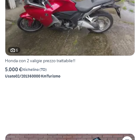
6
Honda con 2 valigie prezzo trattabile!!
5.000 €
Nichelino
(
TO
)
Usato
02/2013
60000 Km
Turismo