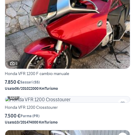
6
Honda VFR 1200 F cambio manuale
7.850 €
Sassari
(
SS
)
Usato
06/2010
22000 Km
Turismo
6
Honda VFR 1200 Crosstourer
7.500 €
Parma
(
PR
)
Usato
10/2014
74000 Km
Turismo