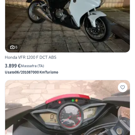
6
Honda VFR 1200 F DCT ABS
3.899 €
Massafra
(
TA
)
Usato
06/2010
87000 Km
Turismo