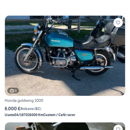
6
Honda goldwing 1000
6.000 €
Bolzano
(
BZ
)
Usato
04/1970
26000 Km
Custom / Café racer