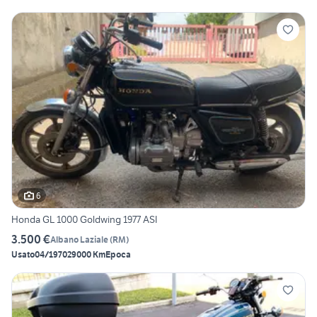
6
Honda GL 1000 Goldwing 1977 ASI
3.500 €
Albano Laziale
(
RM
)
Usato
04/1970
29000 Km
Epoca