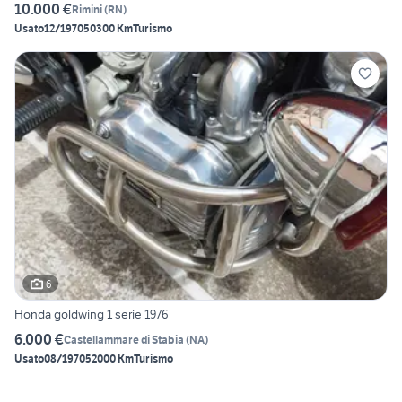
10.000 €
Rimini
(
RN
)
Usato
12/1970
50300 Km
Turismo
6
Honda goldwing 1 serie 1976
6.000 €
Castellammare di Stabia
(
NA
)
Usato
08/1970
52000 Km
Turismo