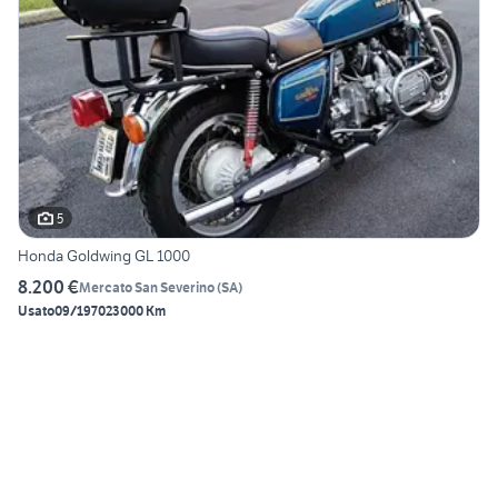
5
Honda Goldwing GL 1000
8.200 €
Mercato San Severino
(
SA
)
Usato
09/1970
23000 Km