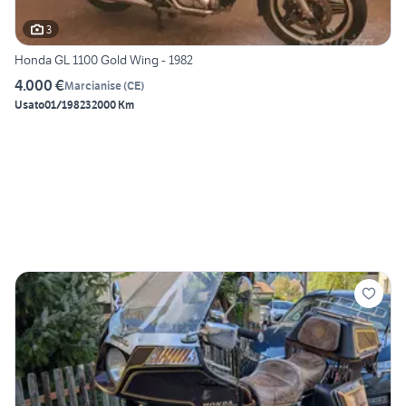
3
Honda GL 1100 Gold Wing - 1982
4.000 €
Marcianise
(
CE
)
Usato
01/1982
32000 Km