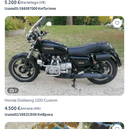
5.200 €
Martellago
(
VE
)
Usato
03/1980
57000 Km
Turismo
4
Honda Goldwing 1100 Custom
4.500 €
Ancona
(
AN
)
Usato
02/1982
32500 Km
Epoca