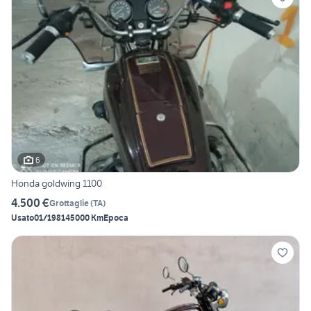
6
Honda goldwing 1100
4.500 €
Grottaglie
(
TA
)
Usato
01/1981
45000 Km
Epoca