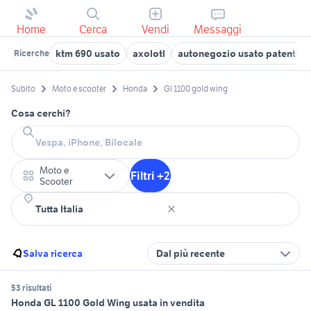
Home
Cerca
Vendi
Messaggi
ktm 690 usato
axolotl
autonegozio usato patente b
Ricerche
Subito
Moto e scooter
Honda
Gl 1100 gold wing
Cosa cerchi?
Moto e
Filtri +2
Scooter
Salva ricerca
Dal più recente
53 risultati
Honda GL 1100 Gold Wing usata in vendita