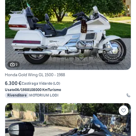
9
Honda Gold Wing GL 1500 - 1988
6.300 €
Castiraga Vidardo
(
LO
)
Usato
06/1988
108000 Km
Turismo
Rivenditore
MOTORIUM LODI