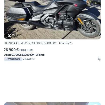
15
HONDA Gold Wing GL 1800 1800 DCT Abs my25
28.900 €
Roma
(
RM
)
Usato
07/2025
12000 Km
Turismo
Rivenditore
VILAUTO