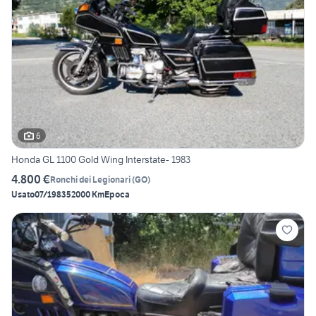
6
Honda GL 1100 Gold Wing Interstate- 1983
4.800 €
Ronchi dei Legionari
(
GO
)
Usato
07/1983
52000 Km
Epoca