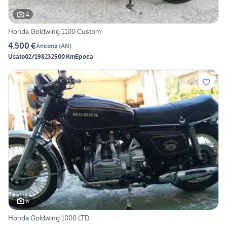
4
Honda Goldwing 1100 Custom
4.500 €
Ancona
(
AN
)
Usato
02/1982
32500 Km
Epoca
6
Honda Goldwing 1000 LTD