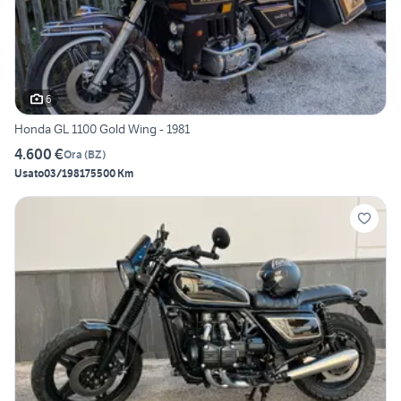
6
Honda GL 1100 Gold Wing - 1981
4.600 €
Ora
(
BZ
)
Usato
03/1981
75500 Km