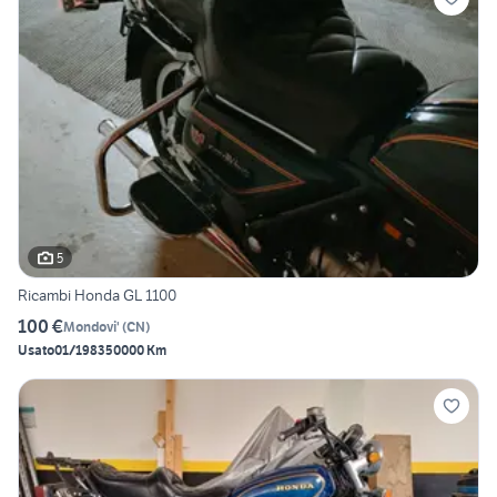
5
Ricambi Honda GL 1100
100 €
Mondovi'
(
CN
)
Usato
01/1983
50000 Km