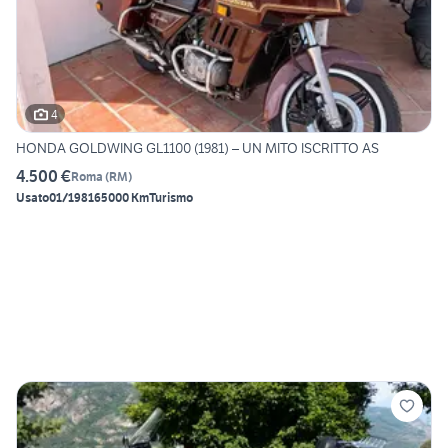
4
HONDA GOLDWING GL1100 (1981) – UN MITO ISCRITTO AS
4.500 €
Roma
(
RM
)
Usato
01/1981
65000 Km
Turismo