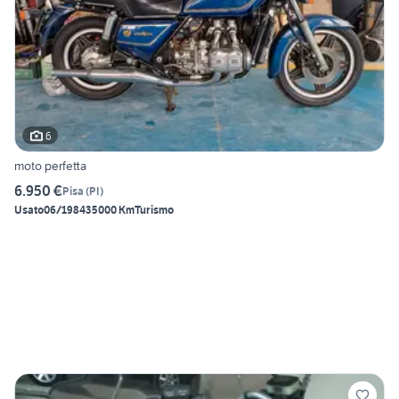
6
moto perfetta
6.950 €
Pisa
(
PI
)
Usato
06/1984
35000 Km
Turismo