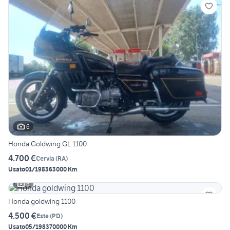
6
Honda Goldwing GL 1100
4.700 €
Cervia
(
RA
)
Usato
01/1983
63000 Km
6
Honda goldwing 1100
4.500 €
Este
(
PD
)
Usato
05/1983
70000 Km