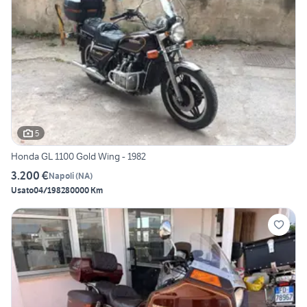
5
Honda GL 1100 Gold Wing - 1982
3.200 €
Napoli
(
NA
)
Usato
04/1982
80000 Km