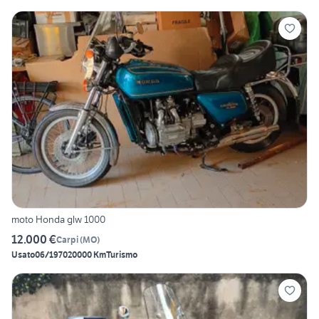
moto Honda glw 1000
12.000 €
Carpi
(
MO
)
Usato
06/1970
20000 Km
Turismo