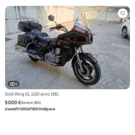
6
Gold Wing GL 1100 anno 1981
9.000 €
Sovere
(
BG
)
Usato
07/1981
67000 Km
Epoca