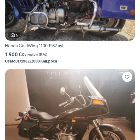
6
Honda GoldWing 1100 1982 asi
1.900 €
Cerveteri
(
RM
)
Usato
01/1982
22000 Km
Epoca