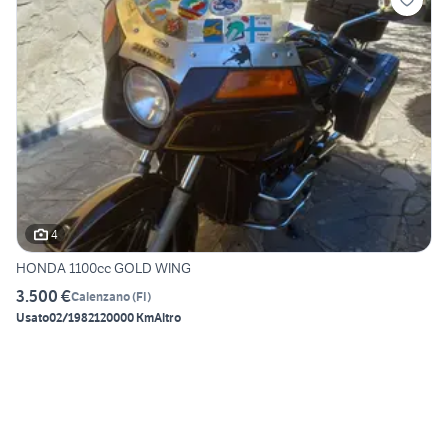
4
HONDA 1100cc GOLD WING
3.500 €
Calenzano
(
FI
)
Usato
02/1982
120000 Km
Altro