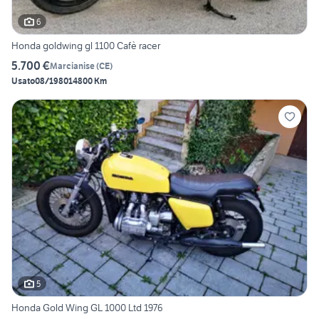
6
Honda goldwing gl 1100 Cafè racer
5.700 €
Marcianise
(
CE
)
Usato
08/1980
14800 Km
5
Honda Gold Wing GL 1000 Ltd 1976