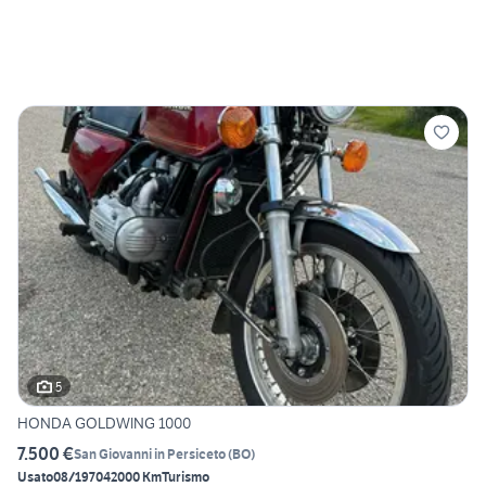
5
HONDA GOLDWING 1000
7.500 €
San Giovanni in Persiceto
(
BO
)
Usato
08/1970
42000 Km
Turismo