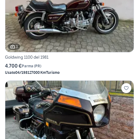
3
Goldwing 1100 del 1981
4.700 €
Parma
(
PR
)
Usato
04/1981
27000 Km
Turismo