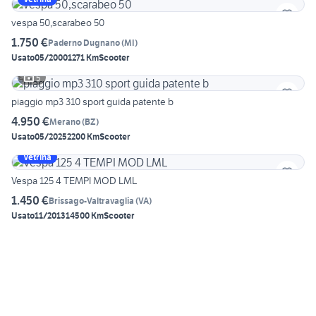
vespa 50,scarabeo 50
1.750 €
Paderno Dugnano
(
MI
)
Usato
05/2000
1271 Km
Scooter
5
piaggio mp3 310 sport guida patente b
4.950 €
Merano
(
BZ
)
Usato
05/2025
2200 Km
Scooter
Vetrina
Vespa 125 4 TEMPI MOD LML
1.450 €
Brissago-Valtravaglia
(
VA
)
Usato
11/2013
14500 Km
Scooter