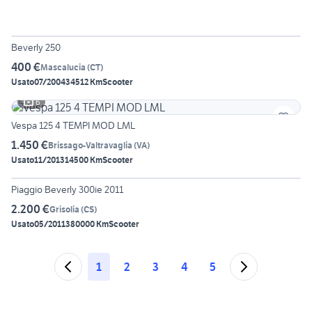
4
Beverly 250
400 €
Mascalucia
(
CT
)
Usato
07/2004
34512 Km
Scooter
6
Vespa 125 4 TEMPI MOD LML
1.450 €
Brissago-Valtravaglia
(
VA
)
Usato
11/2013
14500 Km
Scooter
5
Piaggio Beverly 300ie 2011
2.200 €
Grisolia
(
CS
)
Usato
05/2011
380000 Km
Scooter
1
2
3
4
5