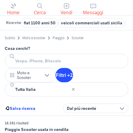
Home
Cerca
Vendi
Messaggi
fiat 1100 anni 50
veicoli commerciali usati sicilia
la
Ricerche
Subito
Moto e scooter
Piaggio
Scooter
Cosa cerchi?
Moto e
Filtri +2
Scooter
Salva ricerca
Dal più recente
16.381 risultati
Piaggio Scooter usata in vendita