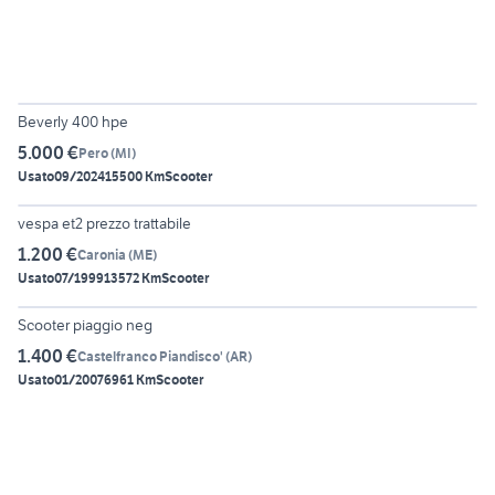
6
Beverly 400 hpe
5.000 €
Pero
(
MI
)
Usato
09/2024
15500 Km
Scooter
5
vespa et2 prezzo trattabile
1.200 €
Caronia
(
ME
)
Usato
07/1999
13572 Km
Scooter
6
Scooter piaggio neg
1.400 €
Castelfranco Piandisco'
(
AR
)
Usato
01/2007
6961 Km
Scooter