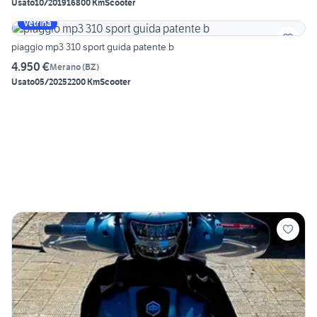
Usato
10/2019
16800 Km
Scooter
Vetrina
piaggio mp3 310 sport guida patente b
4.950 €
Merano
(
BZ
)
Usato
05/2025
2200 Km
Scooter