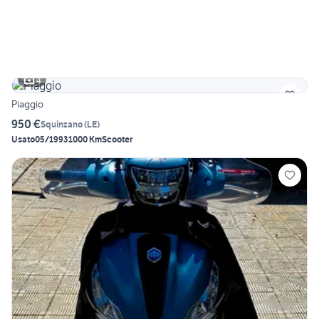
4
Piaggio
950 €
Squinzano
(
LE
)
Usato
05/1993
1000 Km
Scooter