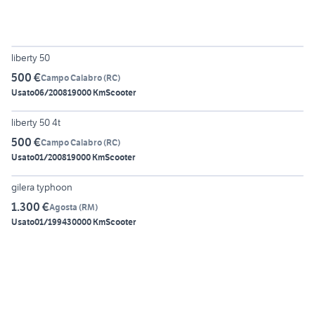
5
liberty 50
500 €
Campo Calabro
(
RC
)
Usato
06/2008
19000 Km
Scooter
5
liberty 50 4t
500 €
Campo Calabro
(
RC
)
Usato
01/2008
19000 Km
Scooter
3
gilera typhoon
1.300 €
Agosta
(
RM
)
Usato
01/1994
30000 Km
Scooter