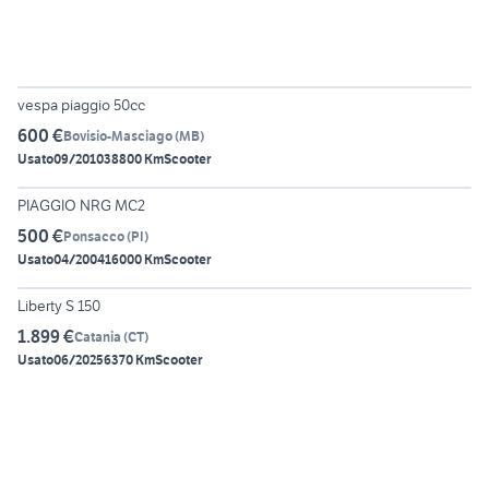
4
vespa piaggio 50cc
600 €
Bovisio-Masciago
(
MB
)
Usato
09/2010
38800 Km
Scooter
5
PIAGGIO NRG MC2
500 €
Ponsacco
(
PI
)
Usato
04/2004
16000 Km
Scooter
6
Liberty S 150
1.899 €
Catania
(
CT
)
Usato
06/2025
6370 Km
Scooter