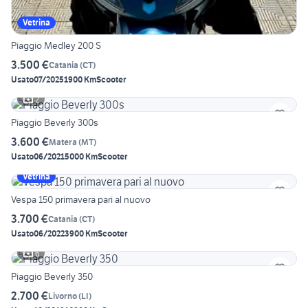
Vetrina
Piaggio Medley 200 S
3.500 €
Catania
(
CT
)
Usato
07/2025
1900 Km
Scooter
2
Piaggio Beverly 300s
3.600 €
Matera
(
MT
)
Usato
06/2021
5000 Km
Scooter
Vetrina
Vespa 150 primavera pari al nuovo
3.700 €
Catania
(
CT
)
Usato
06/2022
3900 Km
Scooter
6
Piaggio Beverly 350
2.700 €
Livorno
(
LI
)