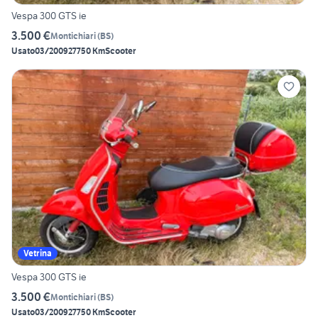
Vespa 300 GTS ie
3.500 €
Montichiari
(
BS
)
Usato
03/2009
27750 Km
Scooter
Vetrina
Vespa 300 GTS ie
3.500 €
Montichiari
(
BS
)
Usato
03/2009
27750 Km
Scooter