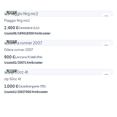
5
Piaggio Nrg mc2
2.400 €
Camaiore
(
LU
)
Usato
06/1996
18000 Km
Scooter
4
Gilera runner 2007
900 €
Lercara Friddi
(
PA
)
Usato
01/2007
1 Km
Scooter
3
zip 50cc 4t
1.000 €
Casalborgone
(
TO
)
Usato
11/2002
7000 Km
Scooter