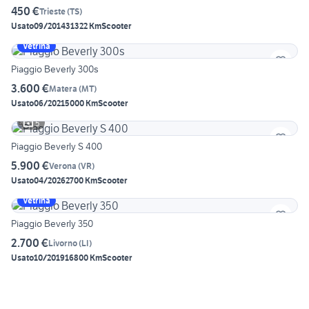
450 €
Trieste
(
TS
)
Usato
09/2014
31322 Km
Scooter
Vetrina
Piaggio Beverly 300s
3.600 €
Matera
(
MT
)
Usato
06/2021
5000 Km
Scooter
5
Piaggio Beverly S 400
5.900 €
Verona
(
VR
)
Usato
04/2026
2700 Km
Scooter
Vetrina
Piaggio Beverly 350
2.700 €
Livorno
(
LI
)
Usato
10/2019
16800 Km
Scooter