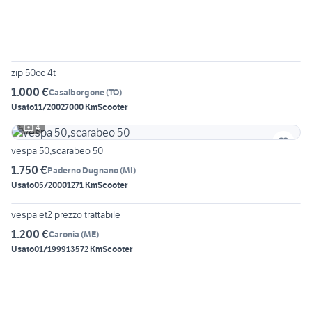
3
zip 50cc 4t
1.000 €
Casalborgone
(
TO
)
Usato
11/2002
7000 Km
Scooter
4
vespa 50,scarabeo 50
1.750 €
Paderno Dugnano
(
MI
)
Usato
05/2000
1271 Km
Scooter
5
vespa et2 prezzo trattabile
1.200 €
Caronia
(
ME
)
Usato
01/1999
13572 Km
Scooter