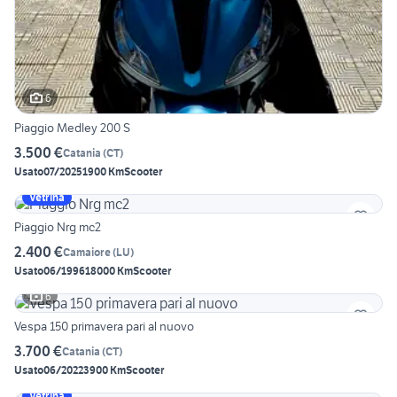
6
Piaggio Medley 200 S
3.500 €
Catania
(
CT
)
Usato
07/2025
1900 Km
Scooter
Vetrina
Piaggio Nrg mc2
2.400 €
Camaiore
(
LU
)
Usato
06/1996
18000 Km
Scooter
6
Vespa 150 primavera pari al nuovo
3.700 €
Catania
(
CT
)
Usato
06/2022
3900 Km
Scooter
Vetrina