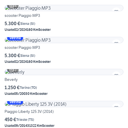
6
scooter Piaggio MP3
5.300 €
Siena
(
SI
)
Usato
02/2024
160 Km
Scooter
Vetrina
scooter Piaggio MP3
5.300 €
Siena
(
SI
)
Usato
02/2024
160 Km
Scooter
2
Beverly
1.250 €
Torino
(
TO
)
Usato
05/2003
0 Km
Scooter
Vetrina
Piaggio Liberty 125 3V (2014)
450 €
Trieste
(
TS
)
Usato
09/2014
31322 Km
Scooter