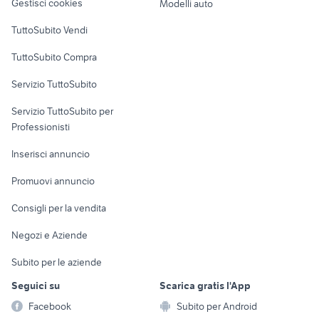
Gestisci cookies
Modelli auto
Case vacanza
TuttoSubito Vendi
Uffici e Locali
TuttoSubito Compra
commerciali
Servizio TuttoSubito
elettronica
per la casa e la
sports e hobby
Servizio TuttoSubito per
persona
Informatica
Animali
Professionisti
Arredamento e
Console e
Accessori per
Casalinghi
Inserisci annuncio
Videogiochi
animali
Elettrodomestici
Promuovi annuncio
Audio/Video
Musica e Film
Giardino e Fai da te
Consigli per la vendita
Fotografia
Libri e Riviste
Abbigliamento e
Negozi e Aziende
Telefonia
Strumenti Musicali
Accessori
Subito per le aziende
Sports
Tutto per i bambini
Seguici su
Scarica gratis l'App
Biciclette
Facebook
Subito per Android