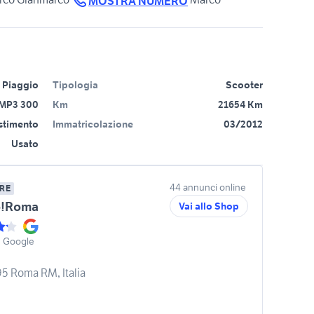
MOSTRA NUMERO
Piaggio
Tipologia
Scooter
MP3 300
Km
21654 Km
estimento
Immatricolazione
03/2012
Usato
44 annunci online
RE
o!Roma
Vai allo Shop
u Google
95 Roma RM, Italia