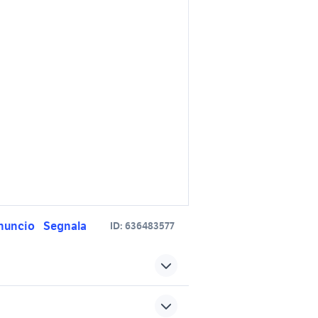
nuncio
Segnala
ID:
636483577
piaggio nrg motori Frosinone
rovincia
provincia