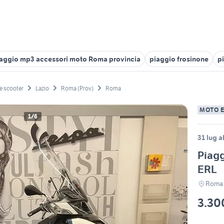
aggio mp3 accessori moto Roma provincia
piaggio frosinone
pi
e scooter
Lazio
Roma (Prov)
Roma
MOTO 
1/6
31 lug a
Piag
ERL
Roma
3.30