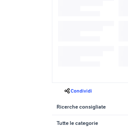
Condividi
Ricerche consigliate
300 l auto Roma provincia
piaggio a
Tutte le categorie