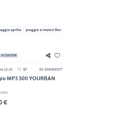
aggio aprilia
piaggio si motori Roma provincia
ape 50 piaggio
E SCOOTER
lle 12:32
17
ID: 636483577
gio MP3 300 YOURBAN
 (RM)
0 €