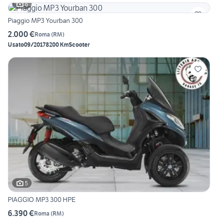
6
Piaggio MP3 Yourban 300
2.000 €
Roma
(
RM
)
Usato
09/2017
8200 Km
Scooter
5
PIAGGIO MP3 300 HPE
6.390 €
Roma
(
RM
)