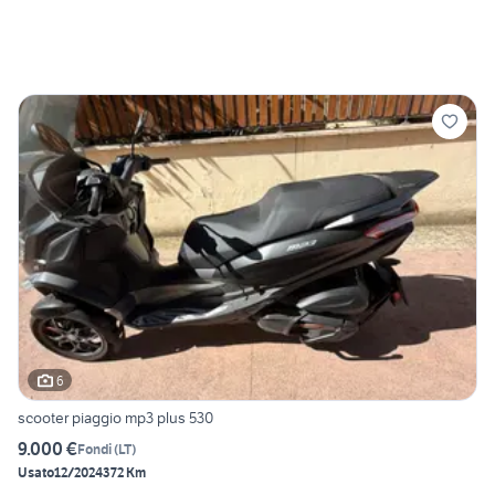
6
scooter piaggio mp3 plus 530
9.000 €
Fondi
(
LT
)
Usato
12/2024
372 Km