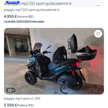
Vetrina
piaggio mp3 310 sport guida patente b
4.950 €
Merano
(
BZ
)
Usato
05/2025
2200 Km
Scooter
4
piaggio mp3 sport cc 300
5.500 €
Padova
(
PD
)