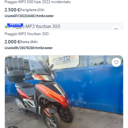
Piaggio MP3 500 hpe 2022 incidentato
2.500 €
Farigliano
(
CN
)
Usato
07/2022
10482 Km
Scooter
Vetrina
Piaggio MP3 Yourban 300
2.000 €
Roma
(
RM
)
Usato
09/2017
8200 Km
Scooter