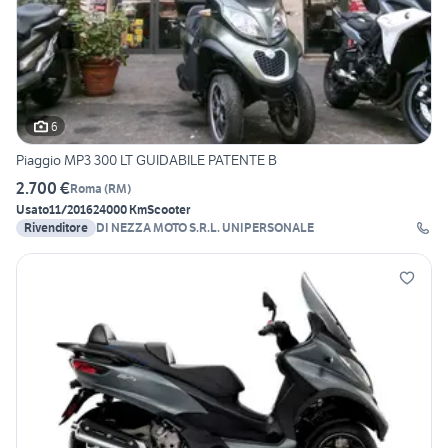
6
Piaggio MP3 300 LT GUIDABILE PATENTE B
2.700 €
Roma
(
RM
)
Usato
11/2016
24000 Km
Scooter
Rivenditore
DI NEZZA MOTO S.R.L. UNIPERSONALE