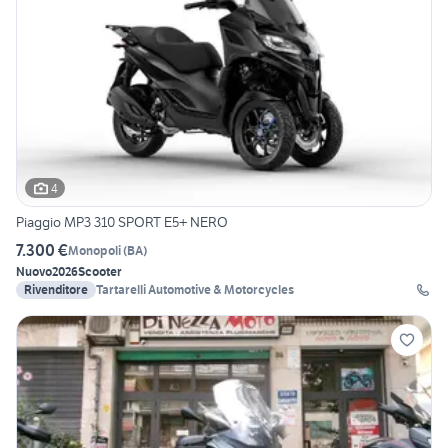
4
Piaggio MP3 310 SPORT E5+ NERO
7.300 €
Monopoli
(
BA
)
Nuovo
2026
Scooter
Rivenditore
Tartarelli Automotive & Motorcycles