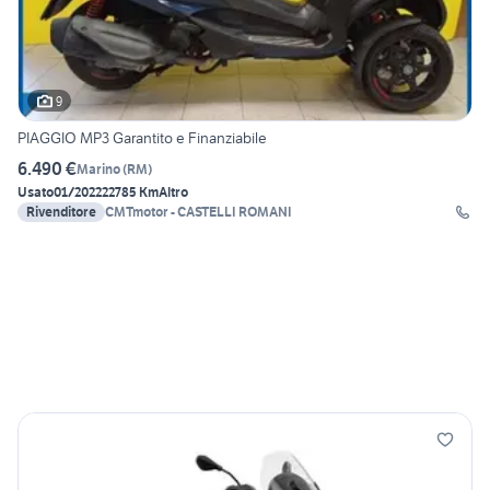
9
PIAGGIO MP3 Garantito e Finanziabile
6.490 €
Marino
(
RM
)
Usato
01/2022
22785 Km
Altro
Rivenditore
CMTmotor - CASTELLI ROMANI