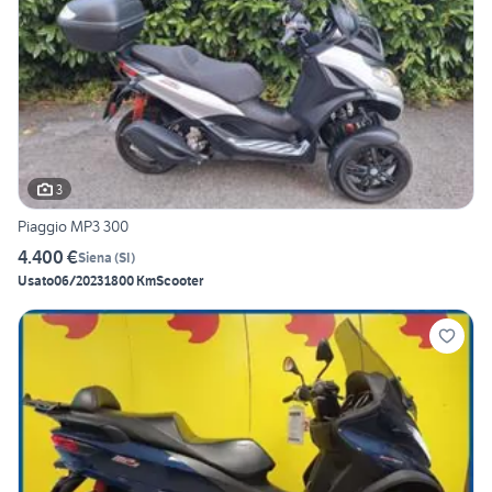
3
Piaggio MP3 300
4.400 €
Siena
(
SI
)
Usato
06/2023
1800 Km
Scooter