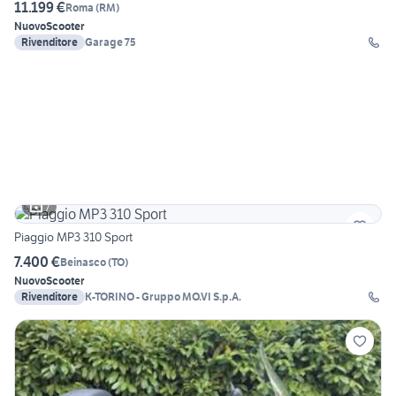
11.199 €
Roma
(
RM
)
Nuovo
Scooter
Rivenditore
Garage 75
7
Piaggio MP3 310 Sport
7.400 €
Beinasco
(
TO
)
Nuovo
Scooter
Rivenditore
K-TORINO - Gruppo MO.VI S.p.A.