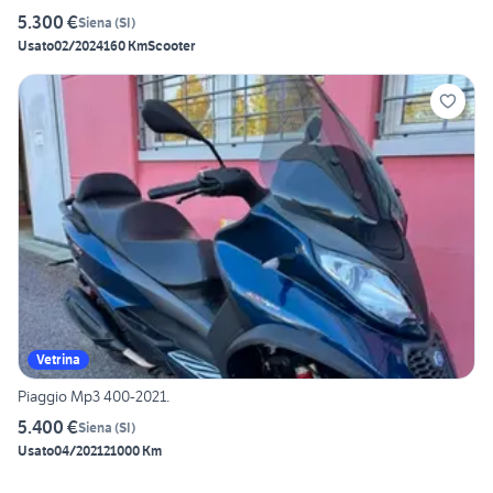
5.300 €
Siena
(
SI
)
Usato
02/2024
160 Km
Scooter
Vetrina
Piaggio Mp3 400-2021.
5.400 €
Siena
(
SI
)
Usato
04/2021
21000 Km