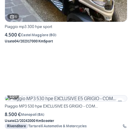
6
Piaggio mp3 300 hpe sport
4.500 €
Castel Maggiore
(
BO
)
Usato
04/2023
17000 Km
Sport
5
Piaggio MP3 530 hpe EXCLUSIVE E5 GRIGIO - COM...
8.500 €
Monopoli
(
BA
)
Usato
12/2024
2000 Km
Scooter
Rivenditore
Tartarelli Automotive & Motorcycles