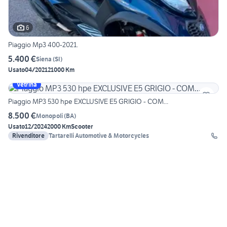
6
Piaggio Mp3 400-2021.
5.400 €
Siena
(
SI
)
Usato
04/2021
21000 Km
Vetrina
Piaggio MP3 530 hpe EXCLUSIVE E5 GRIGIO - COM...
8.500 €
Monopoli
(
BA
)
Usato
12/2024
2000 Km
Scooter
Rivenditore
Tartarelli Automotive & Motorcycles