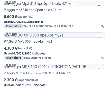
9
Piaggio Mp3 310 hpe Sport solo 421 km
6.600 €
Cavour
(
TO
)
Usato
09/2025
421 Km
Scooter
Rivenditore
TAVELLA MOTO DI TAVELLA DANIELE
10
PIAGGIO MP3 300 hpe Abs my21
4.300 €
Roma
(
RM
)
Usato
05/2023
19970 Km
Scooter
Rivenditore
Bmw Motorrad Roma
6
Piaggio MP3 400 (2012) – PRONTO A PARTIRE
2.300 €
Capannori
(
LU
)
Usato
05/2012
55200 Km
Scooter