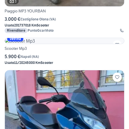
3
Piaggio MP3 YOURBAN
3.000 €
Castiglione Olona
(
VA
)
Usato
2017
37018 Km
Scooter
Rivenditore
PuntoGcarMoto
Vetrina
Scooter Mp3
5.900 €
Napoli
(
NA
)
Usato
11/2024
5000 Km
Scooter