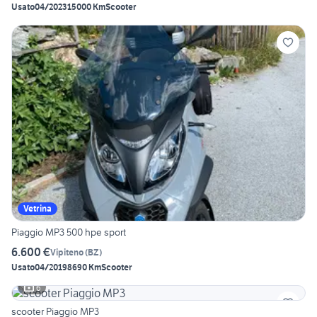
Usato
04/2023
15000 Km
Scooter
Vetrina
Piaggio MP3 500 hpe sport
6.600 €
Vipiteno
(
BZ
)
Usato
04/2019
8690 Km
Scooter
6
scooter Piaggio MP3