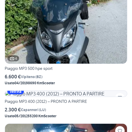
4
Piaggio MP3 500 hpe sport
6.600 €
Vipiteno
(
BZ
)
Usato
04/2019
8690 Km
Scooter
Vetrina
Piaggio MP3 400 (2012) – PRONTO A PARTIRE
2.300 €
Capannori
(
LU
)
Usato
05/2012
55200 Km
Scooter