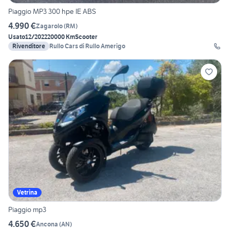
Piaggio MP3 300 hpe IE ABS
4.990 €
Zagarolo
(
RM
)
Usato
12/2022
20000 Km
Scooter
Rivenditore
Rullo Cars di Rullo Amerigo
Vetrina
Piaggio mp3
4.650 €
Ancona
(
AN
)