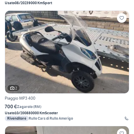
Usato
08/2023
9000 Km
Sport
2
Piaggio MP3 400
700 €
Zagarolo
(
RM
)
Usato
10/2008
80000 Km
Scooter
Rivenditore
Rullo Cars di Rullo Amerigo