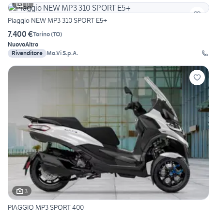
11
Piaggio NEW MP3 310 SPORT E5+
7.400 €
Torino
(
TO
)
Nuovo
Altro
Rivenditore
Mo.Vi S.p.A.
3
PIAGGIO MP3 SPORT 400