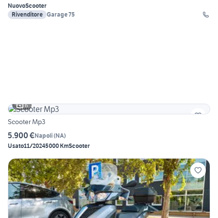
Nuovo
Scooter
Rivenditore
Garage 75
6
Scooter Mp3
5.900 €
Napoli
(
NA
)
Usato
11/2024
5000 Km
Scooter