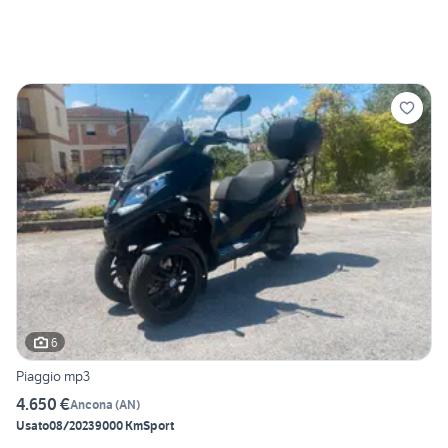
6
Piaggio mp3
4.650 €
Ancona
(
AN
)
Usato
08/2023
9000 Km
Sport