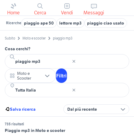
Home
Cerca
Vendi
Messaggi
piaggio ape 50
lettore mp3
piaggio ciao usato
pi
Ricerche
Subito
Moto e scooter
piaggio mp3
Cosa cerchi?
Moto e
Filtri
Scooter
Salva ricerca
Dal più recente
735 risultati
Piaggio mp3 in Moto e scooter