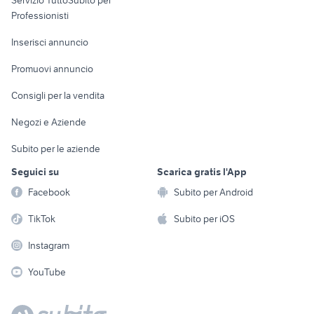
Servizio TuttoSubito per
persona
Informatica
Animali
Professionisti
Arredamento e
Console e
Accessori per
Casalinghi
Inserisci annuncio
Videogiochi
animali
Elettrodomestici
Promuovi annuncio
Audio/Video
Musica e Film
Giardino e Fai da te
Consigli per la vendita
Fotografia
Libri e Riviste
Abbigliamento e
Negozi e Aziende
Telefonia
Strumenti Musicali
Accessori
Subito per le aziende
Sports
Tutto per i bambini
Seguici su
Scarica gratis l'App
Biciclette
Facebook
Subito per Android
Collezionismo
TikTok
Subito per iOS
Instagram
YouTube