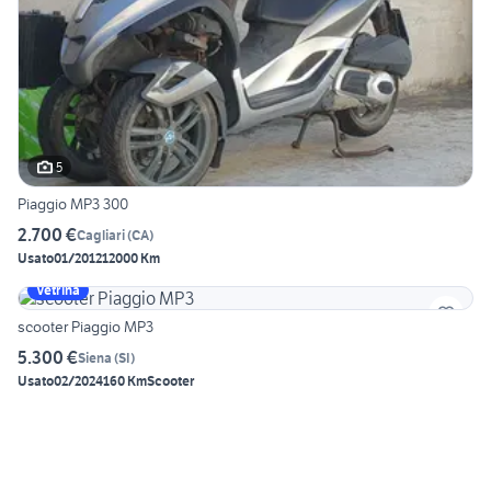
5
Piaggio MP3 300
2.700 €
Cagliari
(
CA
)
Usato
01/2012
12000 Km
Vetrina
scooter Piaggio MP3
5.300 €
Siena
(
SI
)
Usato
02/2024
160 Km
Scooter