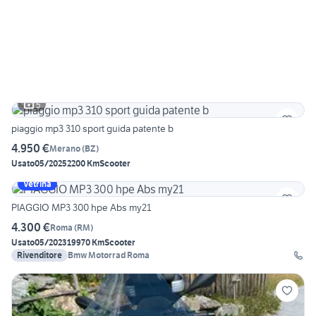
5
piaggio mp3 310 sport guida patente b
4.950 €
Merano
(
BZ
)
Usato
05/2025
2200 Km
Scooter
Vetrina
PIAGGIO MP3 300 hpe Abs my21
4.300 €
Roma
(
RM
)
Usato
05/2023
19970 Km
Scooter
Rivenditore
Bmw Motorrad Roma