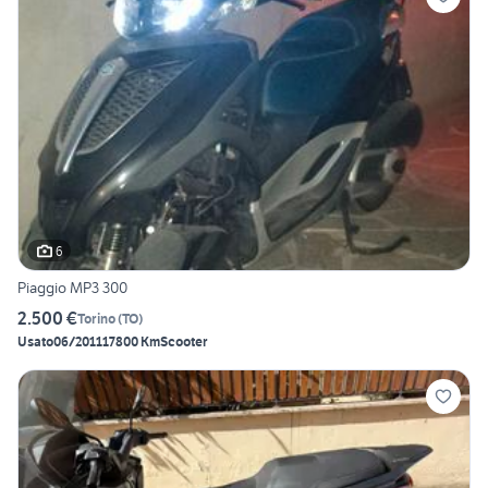
6
Piaggio MP3 300
2.500 €
Torino
(
TO
)
Usato
06/2011
17800 Km
Scooter