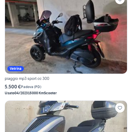
Vetrina
piaggio mp3 sport cc 300
5.500 €
Padova
(
PD
)
Usato
04/2023
15000 Km
Scooter