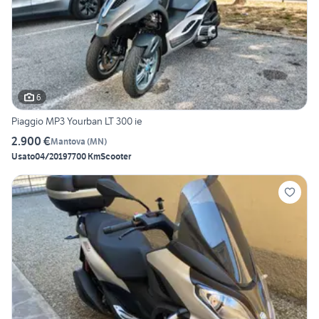
6
Piaggio MP3 Yourban LT 300 ie
2.900 €
Mantova
(
MN
)
Usato
04/2019
7700 Km
Scooter