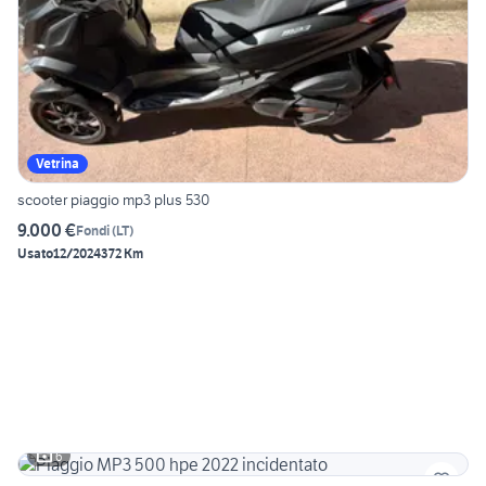
Vetrina
scooter piaggio mp3 plus 530
9.000 €
Fondi
(
LT
)
Usato
12/2024
372 Km
6