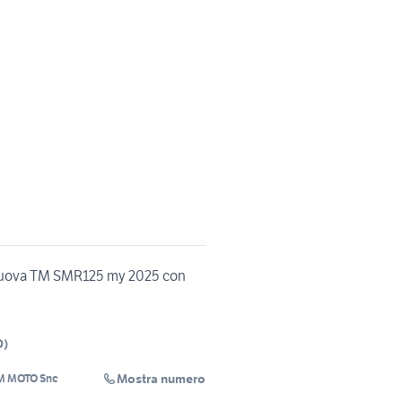
uova TM SMR125 my 2025 con
D
)
Mostra numero
M MOTO Snc