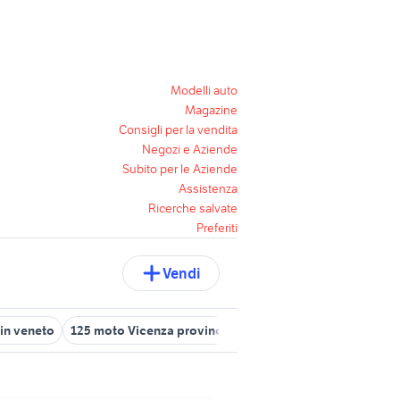
Modelli auto
Magazine
Consigli per la vendita
Negozi e Aziende
Subito per le Aziende
Assistenza
Ricerche salvate
Preferiti
Vendi
in veneto
125 moto Vicenza provincia
moto da enduro 125
su