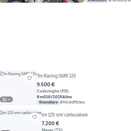
Rivenditore
BTM MOTO S
Tm Racing SMR 125
9.500 €
Cadoneghe
(
PD
)
Km0
10/2025
Altro
14
Rivenditore
BTM MOTO Snc
tm 125 smr carburatore
7.200 €
Maser
(
TV
)