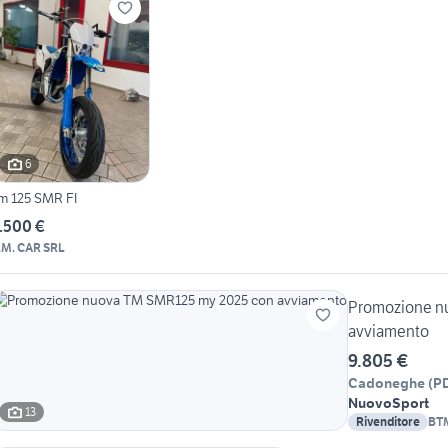
6
m 125 SMR FI
.500 €
.M. CAR SRL
Promozione n
avviamento
9.805 €
Cadoneghe
(
P
Nuovo
Sport
13
Rivenditore
BT