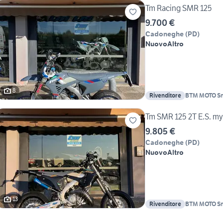
Tm Racing SMR 125
9.700 €
Cadoneghe
(
PD
)
Nuovo
Altro
8
Rivenditore
BTM MOTO S
Tm SMR 125 2T E.S. m
9.805 €
Cadoneghe
(
PD
)
Nuovo
Altro
13
Rivenditore
BTM MOTO S