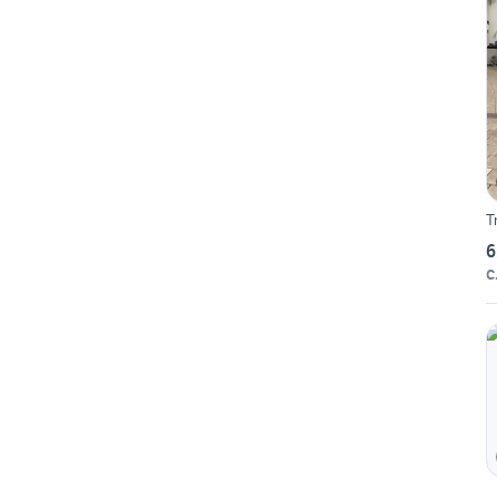
T
6
C