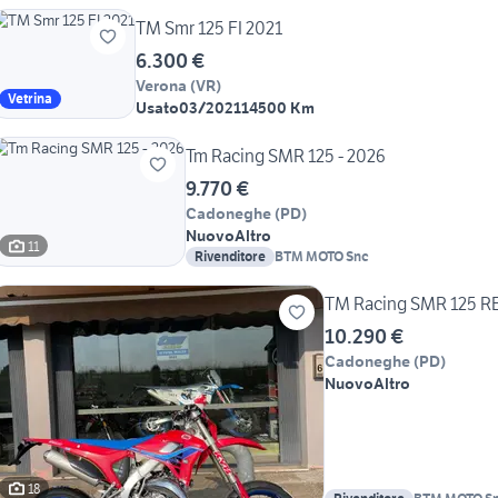
TM Smr 125 FI 2021
6.300 €
Verona
(
VR
)
Vetrina
Usato
03/2021
14500 Km
Tm Racing SMR 125 - 2026
9.770 €
Cadoneghe
(
PD
)
Nuovo
Altro
11
Rivenditore
BTM MOTO Snc
TM Racing SMR 125 R
10.290 €
Cadoneghe
(
PD
)
Nuovo
Altro
18