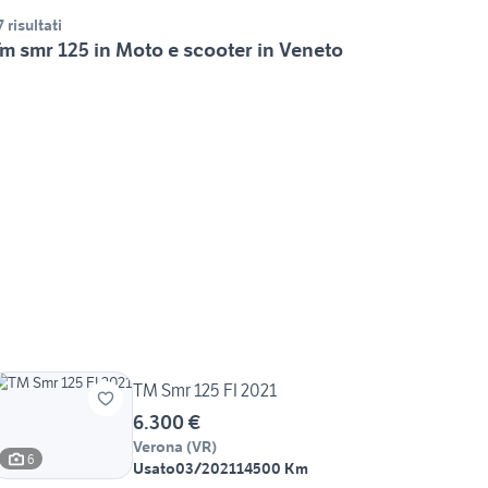
7 risultati
m smr 125 in Moto e scooter in Veneto
TM Smr 125 FI 2021
6.300 €
Verona
(
VR
)
6
Usato
03/2021
14500 Km