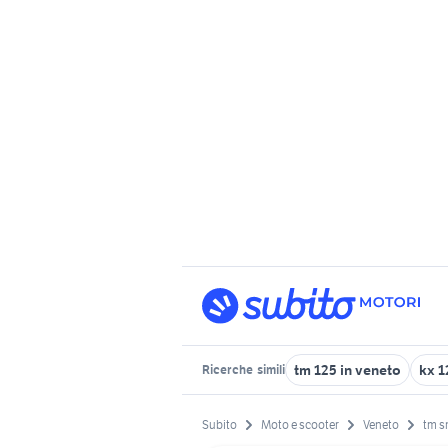
tm 125 in veneto
kx 1
Ricerche
simili
Subito
Moto e scooter
Veneto
tm s