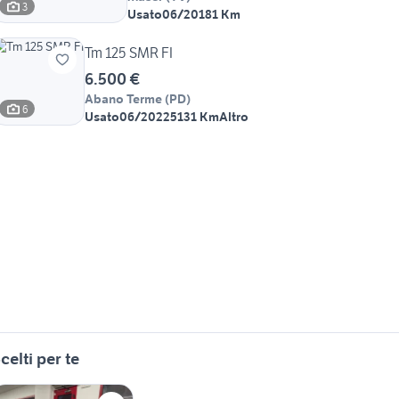
3
Usato
06/2018
1 Km
Tm 125 SMR FI
6.500 €
Abano Terme
(
PD
)
6
Usato
06/2022
5131 Km
Altro
celti per te