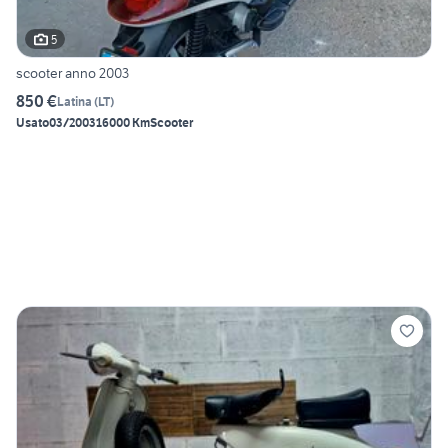
5
scooter anno 2003
850 €
Latina
(
LT
)
Usato
03/2003
16000 Km
Scooter