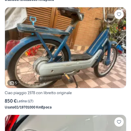
5
Ciao piaggio 1978 con libretto originale
850 €
Latina
(
LT
)
Usato
02/1970
1000 Km
Epoca