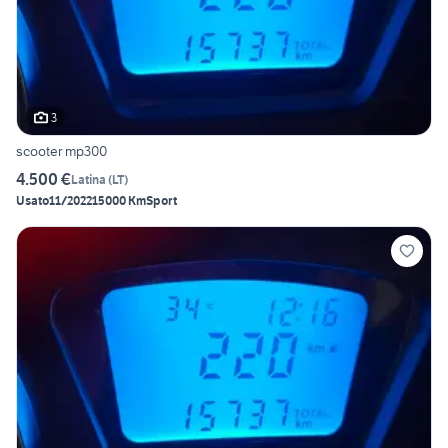
3
scooter mp300
4.500 €
Latina
(
LT
)
Usato
11/2022
15000 Km
Sport