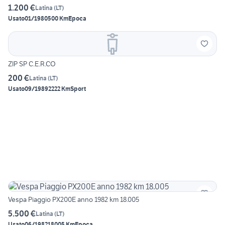
1.200 €
Latina
(
LT
)
Usato
01/1980
500 Km
Epoca
ZIP SP C.E.R.CO
200 €
Latina
(
LT
)
Usato
09/1989
2222 Km
Sport
Vespa Piaggio PX200E anno 1982 km 18.005
5.500 €
Latina
(
LT
)
Usato
06/1982
18005 Km
Epoca