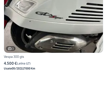
3
Vespa 300 gts
4.500 €
Latina
(
LT
)
Usato
05/2021
17000 Km