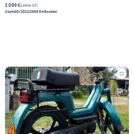
3.099 €
Latina
(
LT
)
Usato
03/2021
13868 Km
Scooter