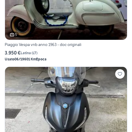
5
Piaggio Vespa vnb anno 1963 - doc originali
3.950 €
Latina
(
LT
)
Usato
06/1960
1 Km
Epoca