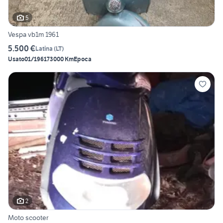
5
Vespa vb1m 1961
5.500 €
Latina
(
LT
)
Usato
01/1961
73000 Km
Epoca
2
Moto scooter