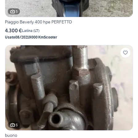
5
Piaggio Beverly 400 hpe PERFETTO
4.300 €
Latina
(
LT
)
Usato
08/2021
9000 Km
Scooter
6
buono