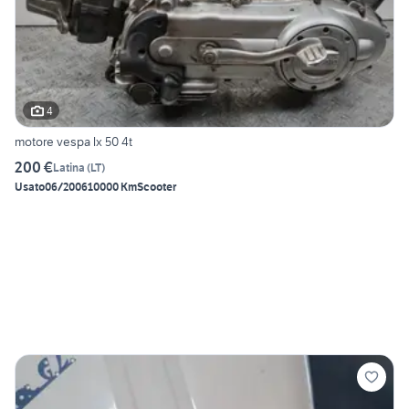
4
motore vespa lx 50 4t
200 €
Latina
(
LT
)
Usato
06/2006
10000 Km
Scooter