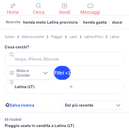
Home
Cerca
Vendi
Messaggi
honda moto Latina provincia
honda gaeta
ducati la
Ricerche
Subito
Moto e scooter
Piaggio
Lazio
Latina (Prov)
Latina
Cosa cerchi?
Moto e
Filtri +1
Scooter
Salva ricerca
Dal più recente
68 risultati
Piaggio usata in vendita a Latina (LT)