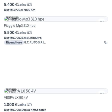
5.400 €
Latina
(
LT
)
Usato
10/2023
7000 Km
10
Piaggio Mp3 310 hpe
5.500 €
Latina
(
LT
)
Usato
07/2025
2461 Km
Altro
Rivenditore
G.T. AUTO S.R.L.
6
VESPA LX 50 4V
1.000 €
Latina
(
LT
)
Usato
07/2010
9878 Km
Scooter