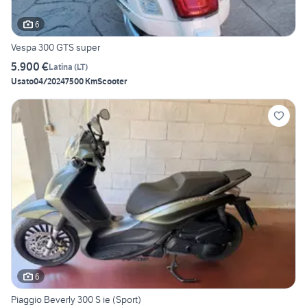
6
Vespa 300 GTS super
5.900 €
Latina
(
LT
)
Usato
04/2024
7500 Km
Scooter
6
Piaggio Beverly 300 S ie (Sport)