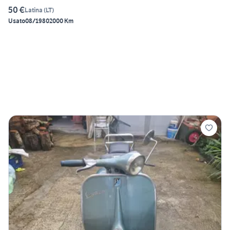
50 €
Latina
(
LT
)
Usato
08/1980
2000 Km