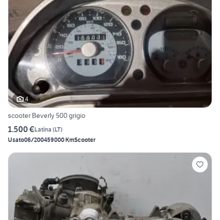
4
scooter Beverly 500 grigio
1.500 €
Latina
(
LT
)
Usato
06/2004
59000 Km
Scooter