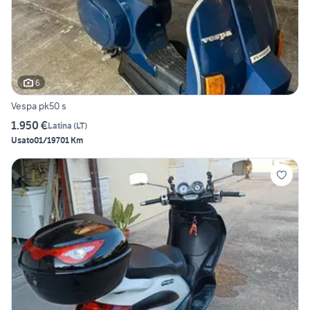
6
Vespa pk50 s
1.950 €
Latina
(
LT
)
Usato
01/1970
1 Km