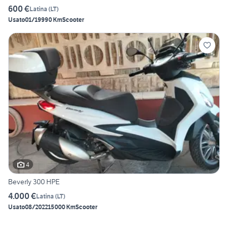
600 €
Latina
(
LT
)
Usato
01/1999
0 Km
Scooter
4
Beverly 300 HPE
4.000 €
Latina
(
LT
)
Usato
08/2022
15000 Km
Scooter