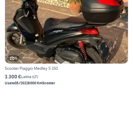
6
Scooter Piaggio Medley S 150
3.300 €
Latina
(
LT
)
Usato
05/2022
6000 Km
Scooter