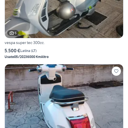
6
vespa super tec 300cc.
5.500 €
Latina
(
LT
)
Usato
05/2023
6000 Km
Altro