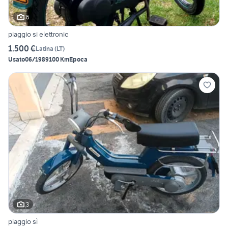
6
piaggio si elettronic
1.500 €
Latina
(
LT
)
Usato
06/1989
100 Km
Epoca
3
piaggio sì