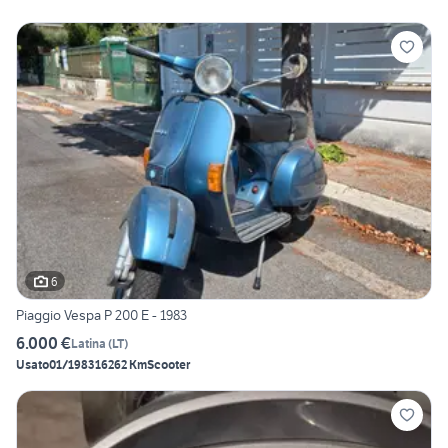
6
Piaggio Vespa P 200 E - 1983
6.000 €
Latina
(
LT
)
Usato
01/1983
16262 Km
Scooter