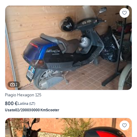
2
Piagio Hexagon 125
800 €
Latina
(
LT
)
Usato
02/2000
30000 Km
Scooter