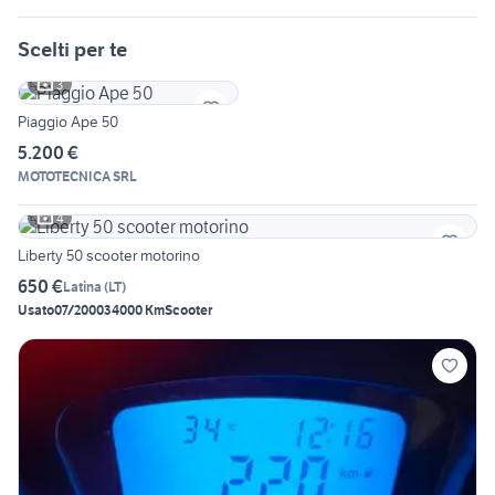
Scelti per te
3
Piaggio Ape 50
5.200 €
MOTOTECNICA SRL
4
Liberty 50 scooter motorino
650 €
Latina
(
LT
)
Usato
07/2000
34000 Km
Scooter