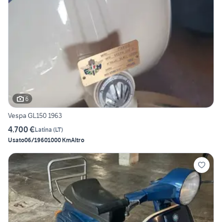
6
Vespa GL150 1963
4.700 €
Latina
(
LT
)
Usato
06/1960
1000 Km
Altro