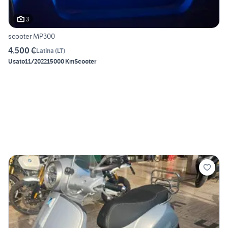
3
scooter MP300
4.500 €
Latina
(
LT
)
Usato
11/2022
15000 Km
Scooter