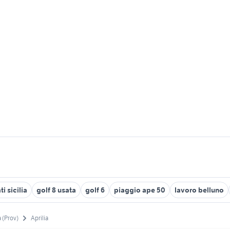
i sicilia
golf 8 usata
golf 6
piaggio ape 50
lavoro belluno
a (Prov)
Aprilia