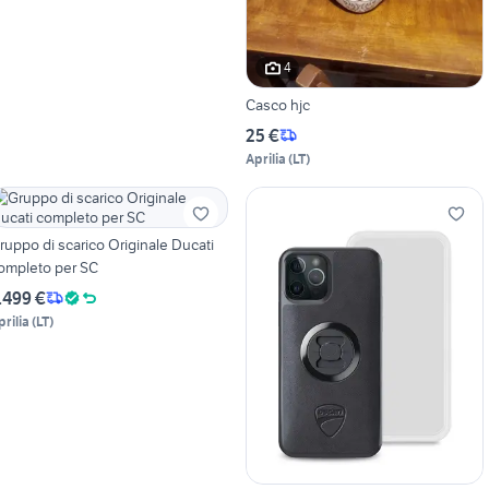
4
Casco hjc
25 €
Aprilia
(
LT
)
ruppo di scarico Originale Ducati
ompleto per SC
.499 €
prilia
(
LT
)