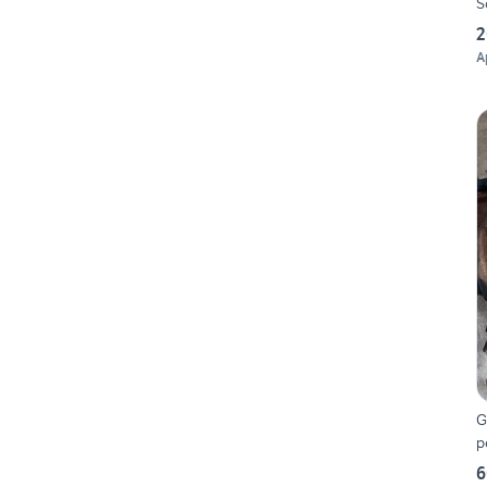
S
2
A
G
p
6