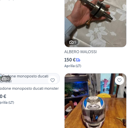
5
ALBERO MALOSSI
150 €
Aprilia
(
LT
)
2
odone monoposto ducati monster
0 €
prilia
(
LT
)