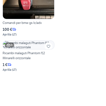
Comandi per bmw gs lc/adv
100 €
Aprilia
(
LT
)
6
Ricambi malaguti Phantom f12
Minarelli orizzontale
1 €
Aprilia
(
LT
)