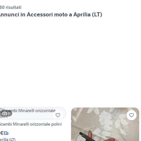
60 risultati
nnunci in Accessori moto a Aprilia (LT)
5
icambi Minarelli orizzontale polini
 €
prilia
(
LT
)