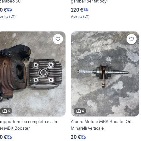
carabeo 50
gambali per fat boy
0 €
120 €
prilia
(
LT
)
Aprilia
(
LT
)
6
4
ruppo Termico completo e altro
Albero Motore MBK Booster Ori-
er MBK Booster
Minarelli Verticale
0 €
20 €