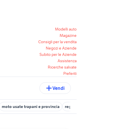
Modelli auto
Magazine
Consigli per la vendita
Negozi e Aziende
Subito per le Aziende
Assistenza
Ricerche salvate
Preferiti
Vendi
moto usate trapani e provincia
regalo cuccioli taranto
auto usa