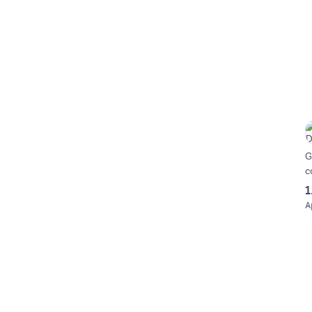
G
c
1
A