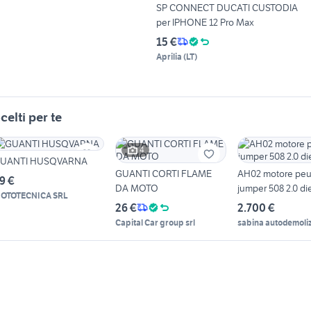
SP CONNECT DUCATI CUSTODIA
per IPHONE 12 Pro Max
15 €
Aprilia
(
LT
)
celti per te
4
UANTI HUSQVARNA
GUANTI CORTI FLAME
AH02 motore pe
9 €
DA MOTO
jumper 508 2.0 di
OTOTECNICA SRL
26 €
2.700 €
Capital Car group srl
sabina autodemoliz