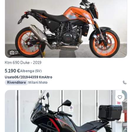
17
Ktm 690 Duke - 2019
5.190 €
Albenga
(
SV
)
Usato
06/2019
44359 Km
Altro
Rivenditore
Milani Moto