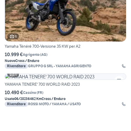
8
Yamaha Ténéré 700-Versione 35 KW per A2
10.999 €
Agrigento
(
AG
)
Nuovo
Cross / Enduro
Rivenditore
GRUPPO G SRL - YAMAHA AGRIGENTO
8
YAMAHA TENERE' 700 WORLD RAID 2023
10.490 €
Cassino
(
FR
)
Usato
06/2023
6462 Km
Cross / Enduro
Rivenditore
ROSSI MOTO / YAMAHA / USATO