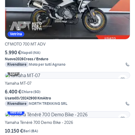
Vetrina
CFMOTO 700 MT ADV
5.990 €
Napoli
(
NA
)
Nuovo
2026
Cross / Enduro
Rivenditore
Moto per tutti Agnano
9
Yamaha MT-07
6.400 €
Chiuro
(
SO
)
Usato
03/2024
2900 Km
Altro
Rivenditore
NORTH TREKKING SRL
Vetrina
Yamaha Ténéré 700 Demo Bike - 2026
10.150 €
Bari
(
BA
)