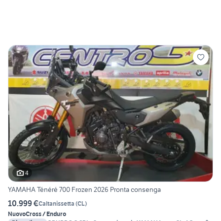
4
YAMAHA Ténéré 700 Frozen 2026 Pronta consenga
10.999 €
Caltanissetta
(
CL
)
Nuovo
Cross / Enduro