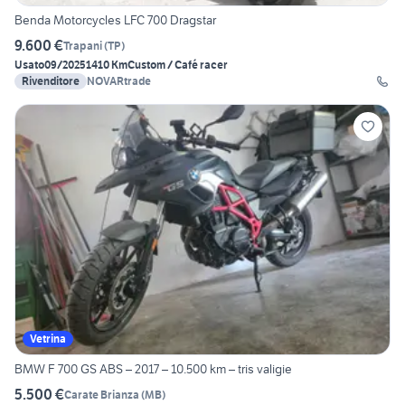
Benda Motorcycles LFC 700 Dragstar
9.600 €
Trapani
(
TP
)
Usato
09/2025
1410 Km
Custom / Café racer
Rivenditore
NOVARtrade
Vetrina
BMW F 700 GS ABS – 2017 – 10.500 km – tris valigie
5.500 €
Carate Brianza
(
MB
)