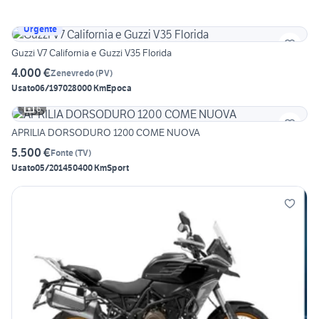
Urgente
Guzzi V7 California e Guzzi V35 Florida
4.000 €
Zenevredo
(
PV
)
Usato
06/1970
28000 Km
Epoca
6
APRILIA DORSODURO 1200 COME NUOVA
5.500 €
Fonte
(
TV
)
Usato
05/2014
50400 Km
Sport