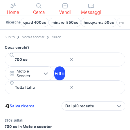
Home
Cerca
Vendi
Messaggi
quad 400cc
minarelli 50cc
husqvarna 50cc
moto
Ricerche
Subito
Moto e scooter
700 cc
Cosa cerchi?
Moto e
Filtri
Scooter
Salva ricerca
Dal più recente
290 risultati
700 cc in Moto e scooter