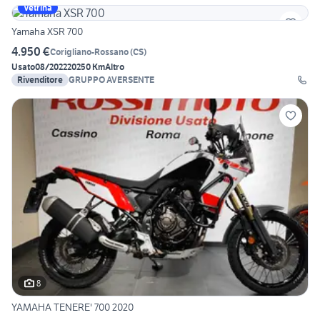
Vetrina
Yamaha XSR 700
4.950 €
Corigliano-Rossano
(
CS
)
Usato
08/2022
20250 Km
Altro
Rivenditore
GRUPPO AVERSENTE
8
YAMAHA TENERE' 700 2020