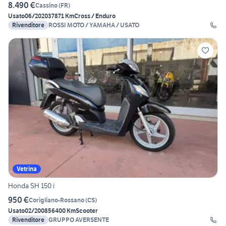
8.490 €
Cassino
(
FR
)
Usato
06/2020
37871 Km
Cross / Enduro
Rivenditore
ROSSI MOTO / YAMAHA / USATO
Vetrina
Honda SH 150 i
950 €
Corigliano-Rossano
(
CS
)
Usato
02/2008
56400 Km
Scooter
Rivenditore
GRUPPO AVERSENTE