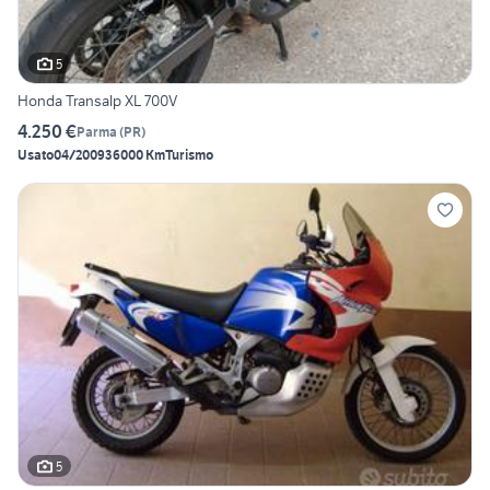
5
Honda Transalp XL 700V
4.250 €
Parma
(
PR
)
Usato
04/2009
36000 Km
Turismo
5