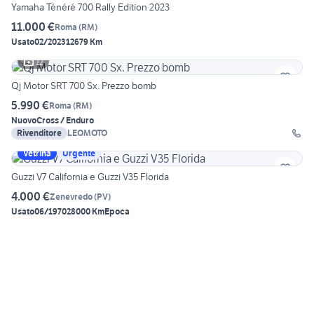
Yamaha Ténéré 700 Rally Edition 2023
11.000 €
Roma
(
RM
)
Usato
02/2023
12679 Km
12
Qj Motor SRT 700 Sx. Prezzo bomb
5.990 €
Roma
(
RM
)
Nuovo
Cross / Enduro
Rivenditore
LEOMOTO
Vetrina
Urgente
Guzzi V7 California e Guzzi V35 Florida
4.000 €
Zenevredo
(
PV
)
Usato
06/1970
28000 Km
Epoca