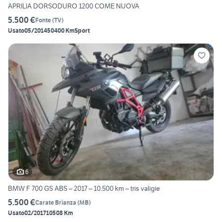
APRILIA DORSODURO 1200 COME NUOVA
5.500 €
Fonte
(
TV
)
Usato
05/2014
50400 Km
Sport
6
BMW F 700 GS ABS – 2017 – 10.500 km – tris valigie
5.500 €
Carate Brianza
(
MB
)
Usato
02/2017
10508 Km