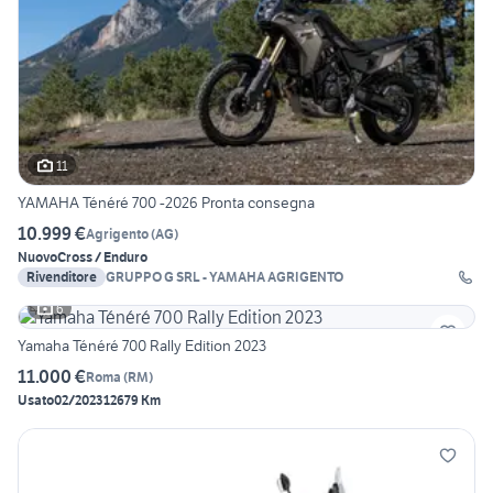
11
YAMAHA Ténéré 700 -2026 Pronta consegna
10.999 €
Agrigento
(
AG
)
Nuovo
Cross / Enduro
Rivenditore
GRUPPO G SRL - YAMAHA AGRIGENTO
6
Yamaha Ténéré 700 Rally Edition 2023
11.000 €
Roma
(
RM
)
Usato
02/2023
12679 Km