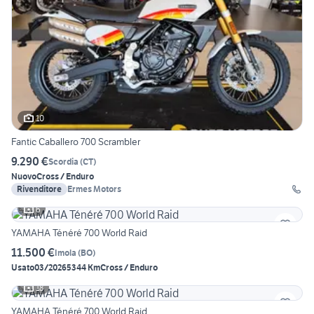
10
Fantic Caballero 700 Scrambler
9.290 €
Scordia
(
CT
)
Nuovo
Cross / Enduro
Rivenditore
Ermes Motors
6
YAMAHA Ténéré 700 World Raid
11.500 €
Imola
(
BO
)
Usato
03/2026
5344 Km
Cross / Enduro
18
YAMAHA Ténéré 700 World Raid