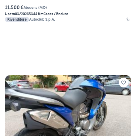
11.500 €
Modena
(
MO
)
Usato
03/2026
5344 Km
Cross / Enduro
Rivenditore
Autoclub S.p.A.