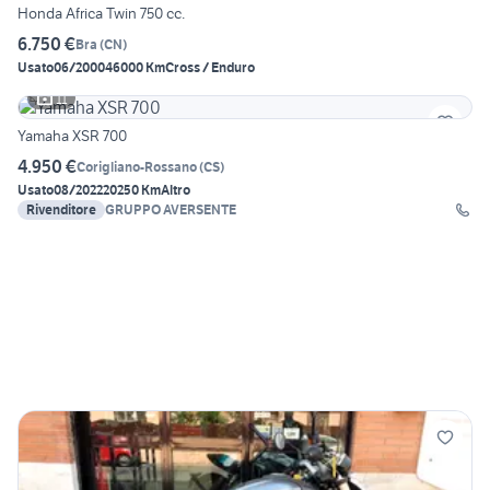
Honda Africa Twin 750 cc.
6.750 €
Bra
(
CN
)
Usato
06/2000
46000 Km
Cross / Enduro
11
Yamaha XSR 700
4.950 €
Corigliano-Rossano
(
CS
)
Usato
08/2022
20250 Km
Altro
Rivenditore
GRUPPO AVERSENTE