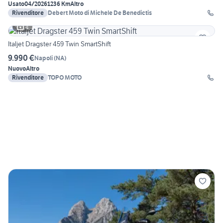
Usato
04/2026
1236 Km
Altro
Rivenditore
Debert Moto di Michele De Benedictis
4
Italjet Dragster 459 Twin SmartShift
9.990 €
Napoli
(
NA
)
Nuovo
Altro
Rivenditore
TOPO MOTO