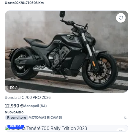
Usato
02/2017
10508 Km
7
Benda LFC 700 PRO 2026
12.990 €
Monopoli
(
BA
)
Nuovo
Altro
Rivenditore
MOTOMAS RICAMBI
Vetrina