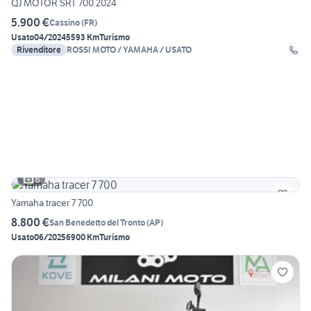
QJ MOTOR SRT 700 2024
5.900 €
Cassino
(
FR
)
Usato
04/2024
5593 Km
Turismo
Rivenditore
ROSSI MOTO / YAMAHA / USATO
6
Yamaha tracer 7 700
8.800 €
San Benedetto del Tronto
(
AP
)
Usato
06/2025
6900 Km
Turismo