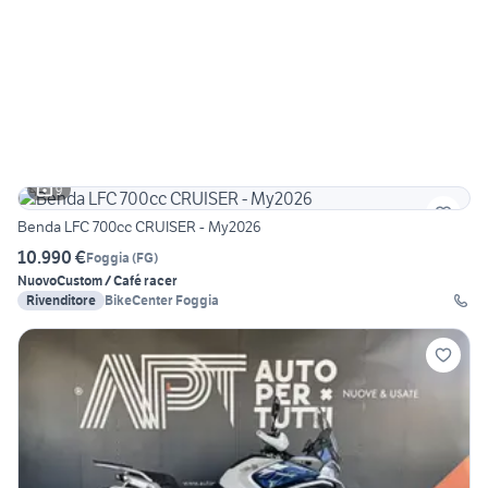
9
Benda LFC 700cc CRUISER - My2026
10.990 €
Foggia
(
FG
)
Nuovo
Custom / Café racer
Rivenditore
BikeCenter Foggia