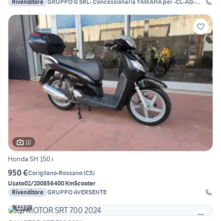
Rivenditore
GRUPPO G SRL- Concessionaria YAMAHA per -CL-AG-
EN-
10
Honda SH 150 i
950 €
Corigliano-Rossano
(
CS
)
Usato
02/2008
56400 Km
Scooter
Rivenditore
GRUPPO AVERSENTE
8