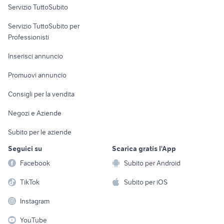
Servizio TuttoSubito
elettronica
per la casa e la
sports e hobby
Servizio TuttoSubito per
persona
Informatica
Animali
Professionisti
Arredamento e
Console e
Accessori per
Casalinghi
Inserisci annuncio
Videogiochi
animali
Elettrodomestici
Promuovi annuncio
Audio/Video
Musica e Film
Giardino e Fai da te
Consigli per la vendita
Fotografia
Libri e Riviste
Abbigliamento e
Negozi e Aziende
Telefonia
Strumenti Musicali
Accessori
Subito per le aziende
Sports
Tutto per i bambini
Seguici su
Scarica gratis l'App
Biciclette
Facebook
Subito per Android
Collezionismo
TikTok
Subito per iOS
Instagram
YouTube