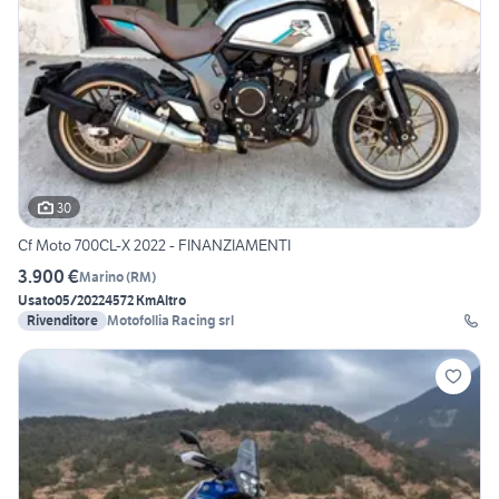
30
Cf Moto 700CL-X 2022 - FINANZIAMENTI
3.900 €
Marino
(
RM
)
Usato
05/2022
4572 Km
Altro
Rivenditore
Motofollia Racing srl