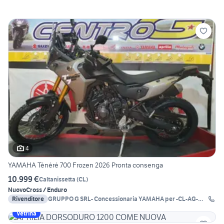
4
YAMAHA Ténéré 700 Frozen 2026 Pronta consenga
10.999 €
Caltanissetta
(
CL
)
Nuovo
Cross / Enduro
Rivenditore
GRUPPO G SRL- Concessionaria YAMAHA per -CL-AG-
EN-
Vetrina