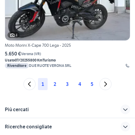
4
Moto Morini X-Cape 700 Lega - 2025
5.650 €
Verona
(
VR
)
Usato
07/2025
5800 Km
Turismo
Rivenditore
DUE RUOTE VERONA SRL
1
2
3
4
5
Più cercati
Correlati
Richerche simili
Suggerimenti
Ricerche consigliate
moto 1000cc
moto usate viterbo
cafe racer usate