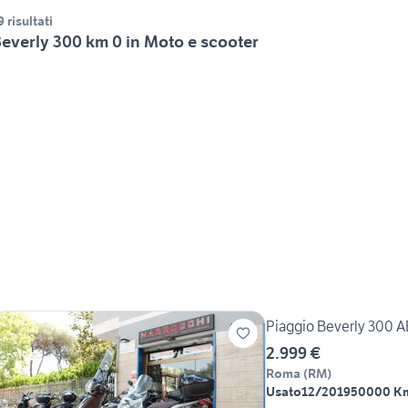
9 risultati
everly 300 km 0 in Moto e scooter
Piaggio Beverly 300 
2.999 €
Roma
(
RM
)
Usato
12/2019
50000 K