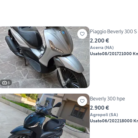
Piaggio Beverly 300 S 
2.200 €
Acerra
(
NA
)
Usato
08/2017
21000 K
6
Beverly 300 hpe
2.900 €
Agropoli
(
SA
)
Usato
06/2022
18000 K