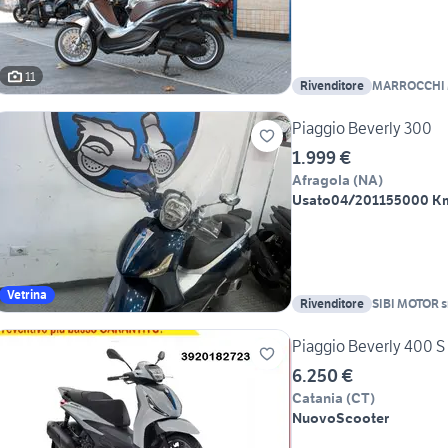
11
Rivenditore
MARROCCHI
Piaggio Beverly 300
1.999 €
Afragola
(
NA
)
Usato
04/2011
55000 K
Vetrina
Rivenditore
SIBI MOTOR s
Piaggio Beverly 400 S
6.250 €
Catania
(
CT
)
Nuovo
Scooter