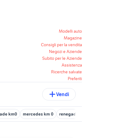
Modelli auto
Magazine
Consigli per la vendita
Negozi e Aziende
Subito per le Aziende
Assistenza
Ricerche salvate
Preferiti
Vendi
gade km0
mercedes km 0
renegade km 0 piemonte
parabrezza