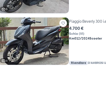
6
Piaggio Beverly 300 i
4.700 €
Schio
(
VI
)
Km0
12/2024
Scooter
4
Rivenditore
D'AMBROSI U