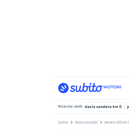
dacia sandero km 0
Ricerche
simili
Subito
Moto e scooter
beverly 300 km 