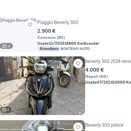
Piaggio Beverly 300
2.900 €
Concesio
(
BS
)
Usato
11/2015
16600 Km
Scooter
15
Rivenditore
BONTEMPI MOTO
beverly 300 2024 nero 
4.000 €
Napoli
(
NA
)
Usato
07/2024
13000 K
6
Beverly 300 police