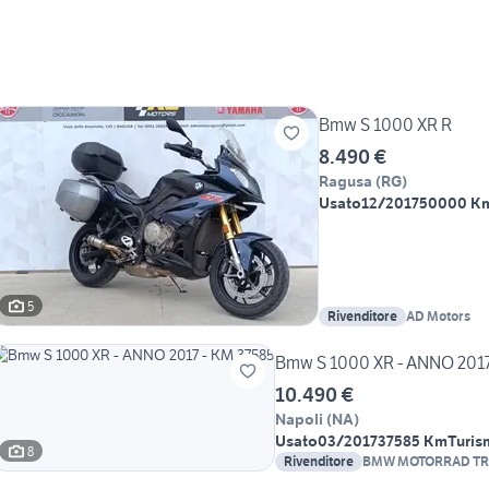
Bmw S 1000 XR R
8.490 €
Ragusa
(
RG
)
Usato
12/2017
50000 K
5
Rivenditore
AD Motors
Bmw S 1000 XR - ANNO 2017
10.490 €
Napoli
(
NA
)
Usato
03/2017
37585 Km
Turis
8
Rivenditore
BMW MOTORRAD TR
NAPOLI Moto Shop 