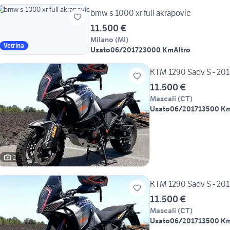
bmw s 1000 xr full akrapovic
11.500 €
Milano
(
MI
)
Vetrina
Usato
06/2017
23000 Km
Altro
KTM 1290 Sadv S - 20
11.500 €
Mascali
(
CT
)
Usato
06/2017
13500 K
2
KTM 1290 Sadv S - 20
11.500 €
Mascali
(
CT
)
Usato
06/2017
13500 K