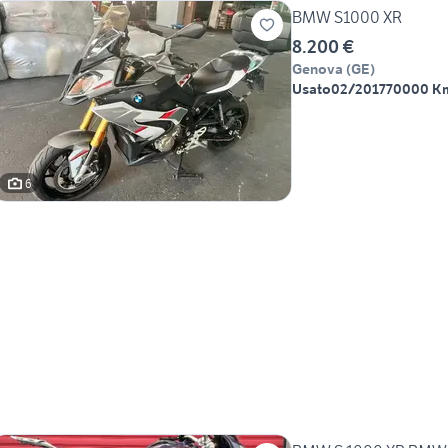
BMW S1000 XR
8.200 €
Genova
(
GE
)
Usato
02/2017
70000 K
6