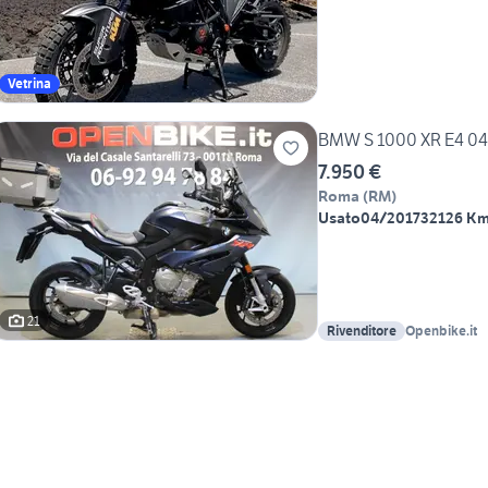
Vetrina
BMW S 1000 XR E4 04
7.950 €
Roma
(
RM
)
Usato
04/2017
32126 K
21
Rivenditore
Openbike.it