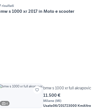
7 risultati
mw s 1000 xr 2017 in Moto e scooter
bmw s 1000 xr full akrapovic
11.500 €
Milano
(
MI
)
4
Usato
06/2017
23000 Km
Altro