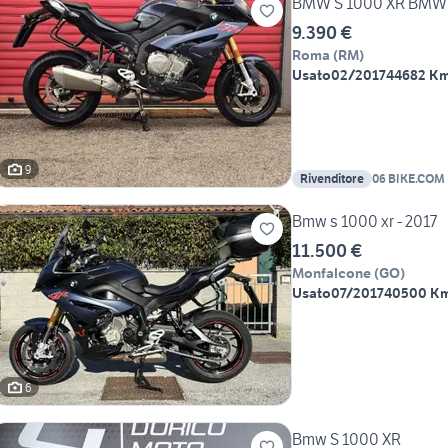
BMW S 1000 XR BMW 
9.390 €
Roma
(
RM
)
Usato
02/2017
44682 K
9
Rivenditore
06 BIKE.COM
Bmw s 1000 xr - 2017
11.500 €
Monfalcone
(
GO
)
Usato
07/2017
40500 K
6
Bmw S 1000 XR