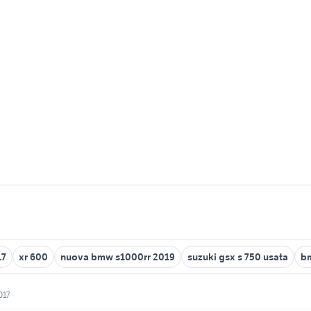
17
xr 600
nuova bmw s1000rr 2019
suzuki gsx s 750 usata
bm
017