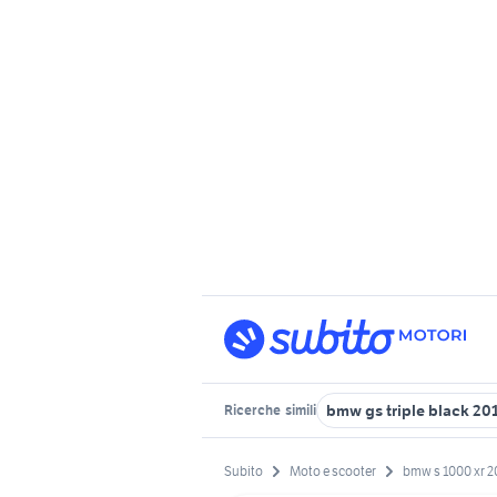
bmw gs triple black 20
Ricerche
simili
Subito
Moto e scooter
bmw s 1000 xr 2