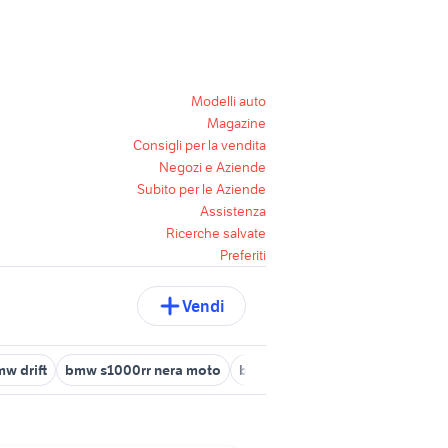
Modelli auto
Magazine
Consigli per la vendita
Negozi e Aziende
Subito per le Aziende
Assistenza
Ricerche salvate
Preferiti
Vendi
w drift
bmw s1000rr nera moto
bmw 640d
kia picanto 2017