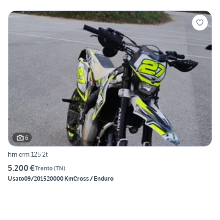
6
hm crm 125 2t
5.200 €
Trento
(
TN
)
Usato
09/2015
20000 Km
Cross / Enduro