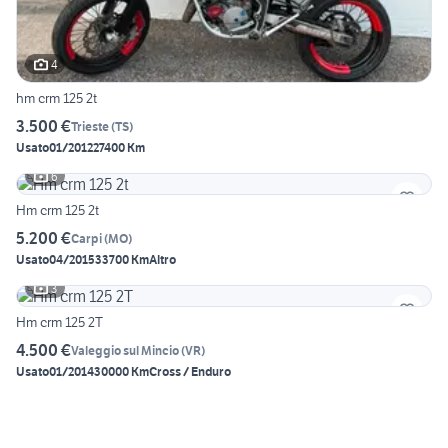
4
hm crm 125 2t
3.500 €
Trieste
(
TS
)
Usato
01/2012
27400 Km
6
Hm crm 125 2t
5.200 €
Carpi
(
MO
)
Usato
04/2015
33700 Km
Altro
3
Hm crm 125 2T
4.500 €
Valeggio sul Mincio
(
VR
)
Usato
01/2014
30000 Km
Cross / Enduro