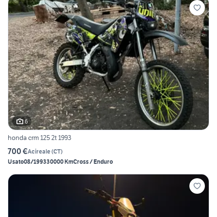
6
honda crm 125 2t 1993
700 €
Acireale
(
CT
)
Usato
08/1993
30000 Km
Cross / Enduro