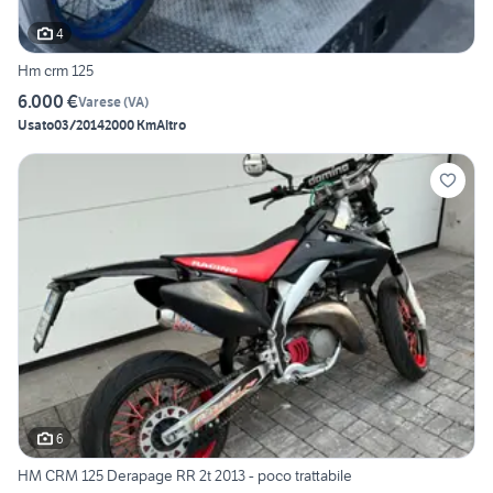
4
Hm crm 125
6.000 €
Varese
(
VA
)
Usato
03/2014
2000 Km
Altro
6
HM CRM 125 Derapage RR 2t 2013 - poco trattabile