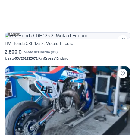
6
HM Honda CRE 125 2t Motard-Enduro.
2.800 €
Lonato del Garda
(
BS
)
Usato
03/2012
12671 Km
Cross / Enduro