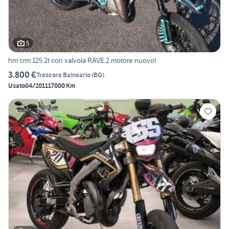
5
hm crm 125 2t con valvola RAVE 2 motore nuovo!
3.800 €
Trescore Balneario
(
BG
)
Usato
04/2011
17000 Km