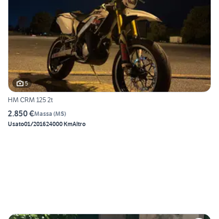
5
HM CRM 125 2t
2.850 €
Massa
(
MS
)
Usato
01/2016
24000 Km
Altro