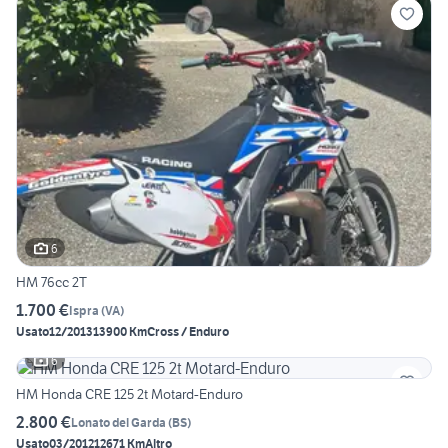
6
HM 76cc 2T
1.700 €
Ispra
(
VA
)
Usato
12/2013
13900 Km
Cross / Enduro
6
HM Honda CRE 125 2t Motard-Enduro
2.800 €
Lonato del Garda
(
BS
)
Usato
03/2012
12671 Km
Altro