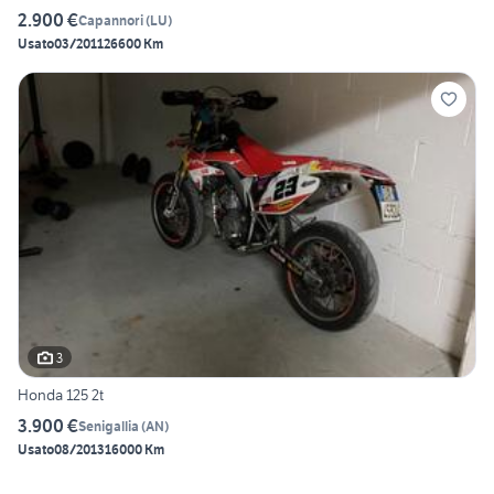
2.900 €
Capannori
(
LU
)
Usato
03/2011
26600 Km
3
Honda 125 2t
3.900 €
Senigallia
(
AN
)
Usato
08/2013
16000 Km