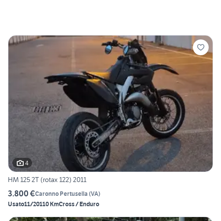
4
HM 125 2T (rotax 122) 2011
3.800 €
Caronno Pertusella
(
VA
)
Usato
11/2011
0 Km
Cross / Enduro