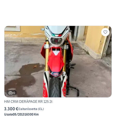
6
HM CRM DERÀPAGE RR 125 2t
3.300 €
Caltanissetta
(
CL
)
Usato
05/2013
16300 Km