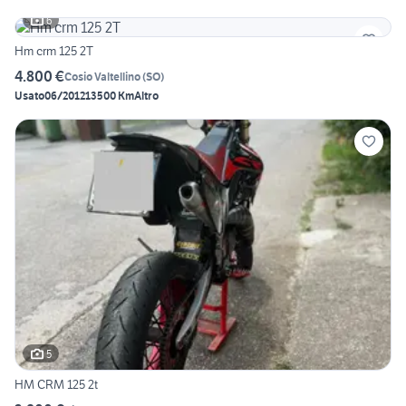
6
Hm crm 125 2T
4.800 €
Cosio Valtellino
(
SO
)
Usato
06/2012
13500 Km
Altro
5
HM CRM 125 2t