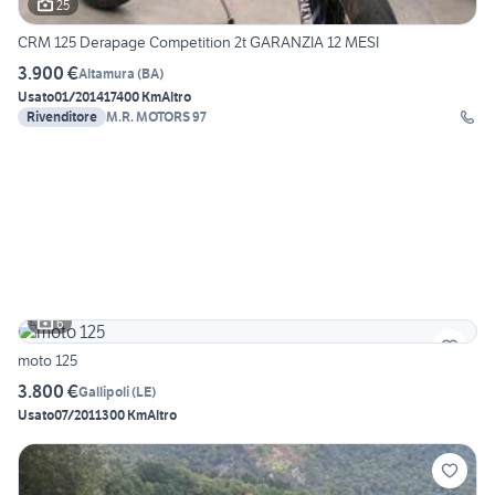
25
CRM 125 Derapage Competition 2t GARANZIA 12 MESI
3.900 €
Altamura
(
BA
)
Usato
01/2014
17400 Km
Altro
Rivenditore
M.R. MOTORS 97
6
moto 125
3.800 €
Gallipoli
(
LE
)
Usato
07/2011
300 Km
Altro