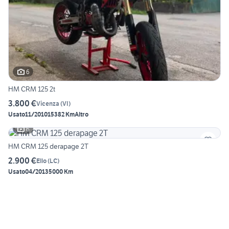
6
HM CRM 125 2t
3.800 €
Vicenza
(
VI
)
Usato
11/2010
15382 Km
Altro
6
HM CRM 125 derapage 2T
2.900 €
Ello
(
LC
)
Usato
04/2013
5000 Km