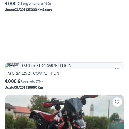
3.000 €
Borgomanero
(
NO
)
Usato
03/2012
25000 Km
Sport
6
HM CRM 125 2T COMPETITION
4.000 €
Rovereto
(
TN
)
Usato
09/2014
19990 Km