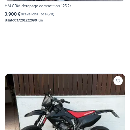
HM CRM derapage competition 125 2t
3.900 €
Gravellona Toce
(
VB
)
Usato
03/2012
22090 Km