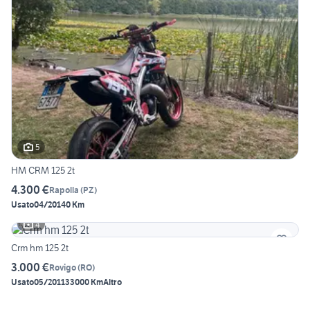
5
HM CRM 125 2t
4.300 €
Rapolla
(
PZ
)
Usato
04/2014
0 Km
4
Crm hm 125 2t
3.000 €
Rovigo
(
RO
)
Usato
05/2011
33000 Km
Altro