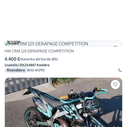
22
HM CRM 125 DERAPAGE COMPETITION
4.400 €
Manerba del Garda
(
BS
)
Usato
01/2012
34967 Km
Altro
Rivenditore
BINI MOTO