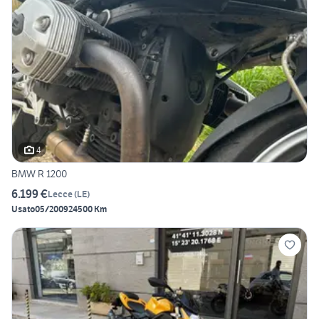
4
BMW R 1200
6.199 €
Lecce
(
LE
)
Usato
05/2009
24500 Km