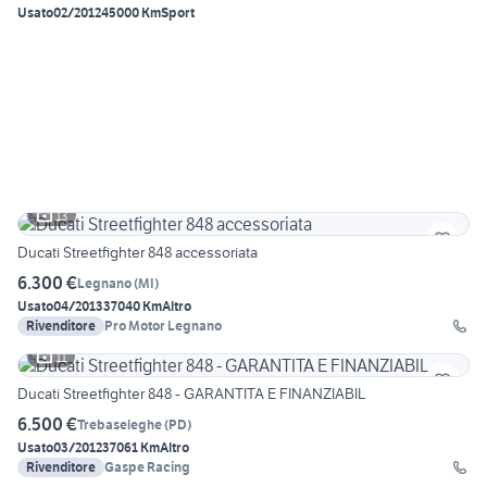
Usato
02/2012
45000 Km
Sport
13
Ducati Streetfighter 848 accessoriata
6.300 €
Legnano
(
MI
)
Usato
04/2013
37040 Km
Altro
Rivenditore
Pro Motor Legnano
11
Ducati Streetfighter 848 - GARANTITA E FINANZIABIL
6.500 €
Trebaseleghe
(
PD
)
Usato
03/2012
37061 Km
Altro
Rivenditore
Gaspe Racing