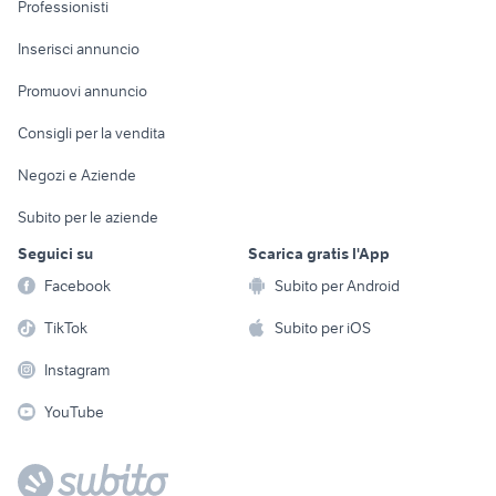
Informatica
Animali
Professionisti
Arredamento e
Console e
Accessori per
Casalinghi
Inserisci annuncio
Videogiochi
animali
Elettrodomestici
Promuovi annuncio
Audio/Video
Musica e Film
Giardino e Fai da te
Consigli per la vendita
Fotografia
Libri e Riviste
Abbigliamento e
Negozi e Aziende
Telefonia
Strumenti Musicali
Accessori
Subito per le aziende
Sports
Tutto per i bambini
Seguici su
Scarica gratis l'App
Biciclette
Facebook
Subito per Android
Collezionismo
TikTok
Subito per iOS
Instagram
YouTube