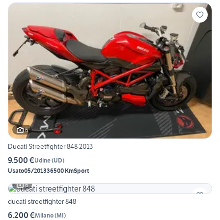
6
Ducati Streetfighter 848 2013
9.500 €
Udine
(
UD
)
Usato
05/2013
36500 Km
Sport
6
ducati streetfighter 848
6.200 €
Milano
(
MI
)