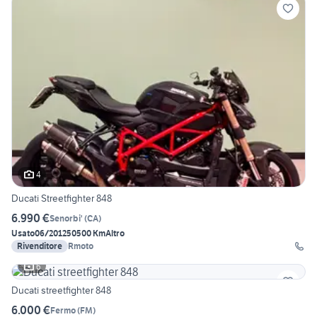
4
Ducati Streetfighter 848
6.990 €
Senorbi'
(
CA
)
Usato
06/2012
50500 Km
Altro
Rivenditore
Rmoto
6
Ducati streetfighter 848
6.000 €
Fermo
(
FM
)