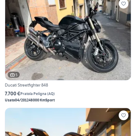
5
Ducati Streetfighter 848
7.700 €
Pratola Peligna
(
AQ
)
Usato
04/2012
48000 Km
Sport