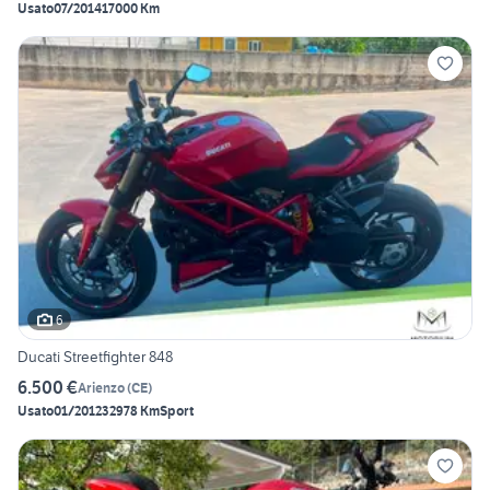
Usato
07/2014
17000 Km
6
Ducati Streetfighter 848
6.500 €
Arienzo
(
CE
)
Usato
01/2012
32978 Km
Sport