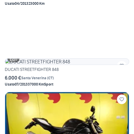
Usato
04/2013
23000 Km
6
DUCATI STREETFIGHTER 848
6.000 €
Santa Venerina
(
CT
)
Usato
07/2013
37000 Km
Sport