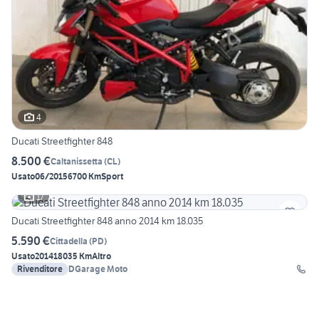
4
Ducati Streetfighter 848
8.500 €
Caltanissetta
(
CL
)
Usato
06/2015
6700 Km
Sport
17
Ducati Streetfighter 848 anno 2014 km 18.035
5.590 €
Cittadella
(
PD
)
Usato
2014
18035 Km
Altro
Rivenditore
DGarage Moto