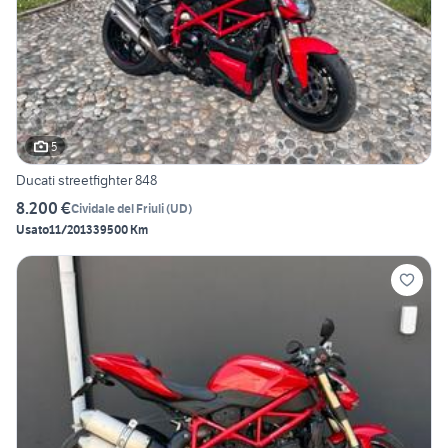
5
Ducati streetfighter 848
8.200 €
Cividale del Friuli
(
UD
)
Usato
11/2013
39500 Km