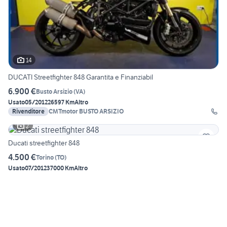
14
DUCATI Streetfighter 848 Garantita e Finanziabil
6.900 €
Busto Arsizio
(
VA
)
Usato
05/2012
26597 Km
Altro
Rivenditore
CMTmotor BUSTO ARSIZIO
2
Ducati streetfighter 848
4.500 €
Torino
(
TO
)
Usato
07/2012
37000 Km
Altro