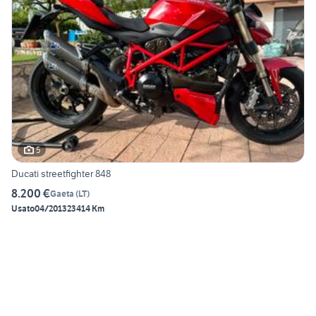
5
Ducati streetfighter 848
8.200 €
Gaeta
(
LT
)
Usato
04/2013
23414 Km