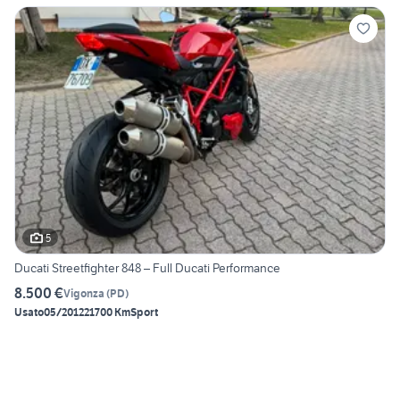
5
Ducati Streetfighter 848 – Full Ducati Performance
8.500 €
Vigonza
(
PD
)
Usato
05/2012
21700 Km
Sport