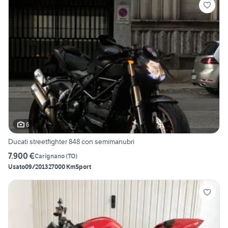
6
Ducati streetfighter 848 con semimanubri
7.900 €
Carignano
(
TO
)
Usato
09/2013
27000 Km
Sport