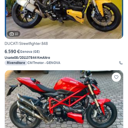
10
DUCATI Streetfighter 848
6.590 €
Genova
(
GE
)
Usato
08/2011
37844 Km
Altro
Rivenditore
CMTmotor - GENOVA