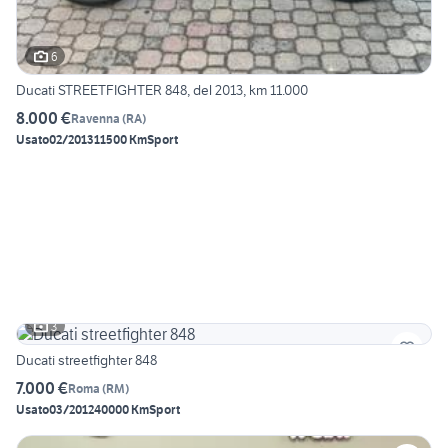
6
Ducati STREETFIGHTER 848, del 2013, km 11.000
8.000 €
Ravenna
(
RA
)
Usato
02/2013
11500 Km
Sport
3
Ducati streetfighter 848
7.000 €
Roma
(
RM
)
Usato
03/2012
40000 Km
Sport