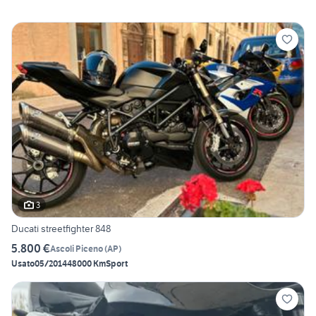
3
Ducati streetfighter 848
5.800 €
Ascoli Piceno
(
AP
)
Usato
05/2014
48000 Km
Sport