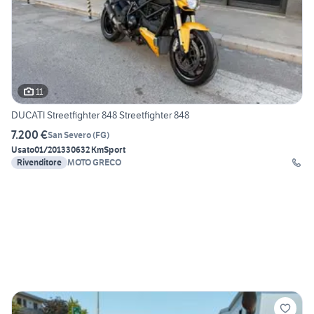
11
DUCATI Streetfighter 848 Streetfighter 848
7.200 €
San Severo
(
FG
)
Usato
01/2013
30632 Km
Sport
Rivenditore
MOTO GRECO