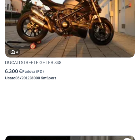
4
DUCATI STREETFIGHTER 848
6.300 €
Padova
(
PD
)
Usato
03/2012
28000 Km
Sport