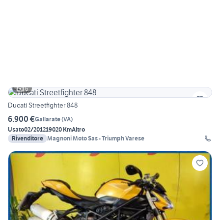
6
Ducati Streetfighter 848
6.900 €
Gallarate
(
VA
)
Usato
02/2012
19020 Km
Altro
Rivenditore
Magnoni Moto Sas - Triumph Varese