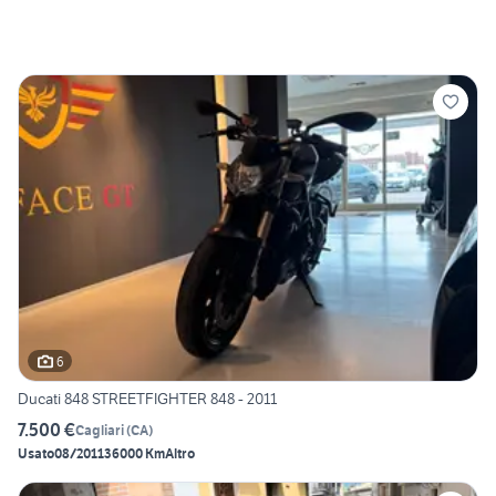
6
Ducati 848 STREETFIGHTER 848 - 2011
7.500 €
Cagliari
(
CA
)
Usato
08/2011
36000 Km
Altro