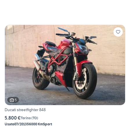
5
Ducati streetfighter 848
5.800 €
Torino
(
TO
)
Usato
07/2013
56000 Km
Sport