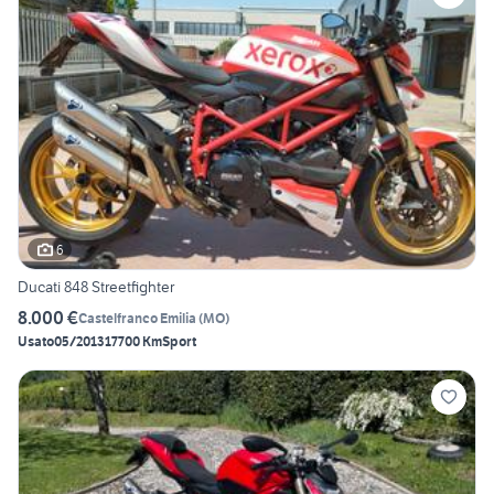
6
Ducati 848 Streetfighter
8.000 €
Castelfranco Emilia
(
MO
)
Usato
05/2013
17700 Km
Sport