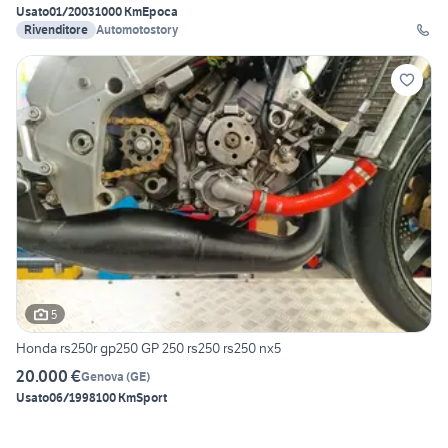
Usato
01/2003
1000 Km
Epoca
Rivenditore
Automotostory
5
Honda rs250r gp250 GP 250 rs250 rs250 nx5
20.000 €
Genova
(
GE
)
Usato
06/1998
100 Km
Sport