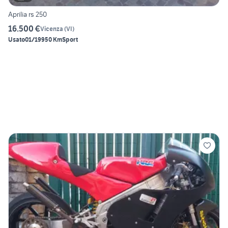
Aprilia rs 250
16.500 €
Vicenza
(
VI
)
Usato
01/1995
0 Km
Sport