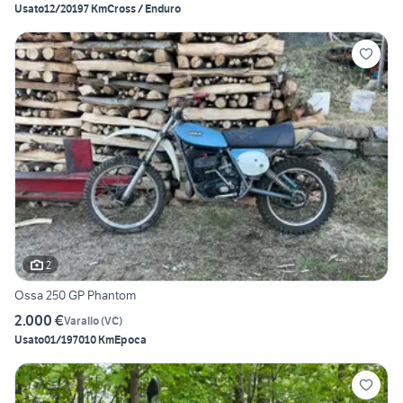
Usato
12/2019
7 Km
Cross / Enduro
2
Ossa 250 GP Phantom
2.000 €
Varallo
(
VC
)
Usato
01/1970
10 Km
Epoca