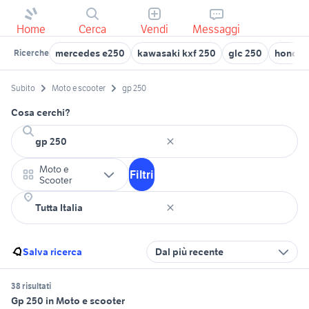
Home
Cerca
Vendi
Messaggi
mercedes e250
kawasaki kxf 250
glc 250
honda 
Ricerche
Subito
Moto e scooter
gp 250
Cosa cerchi?
Moto e
Filtri
Scooter
Salva ricerca
Dal più recente
38 risultati
Gp 250 in Moto e scooter