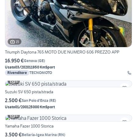
15
Triumph Daytona 765 MOTO DUE NUMERO 606 PREZZO APP
16.950 €
Genova
(
GE
)
Usato
03/2020
11950 Km
Sport
Rivenditore
TECNOMOTO
6
Suzuki SV 650 pista/strada
2.500 €
San Polo d'Enza
(
RE
)
Usato
01/2001
25000 Km
Sport
6
Yamaha Fazer 1000 Storica
3.500 €
Bellaria-Igea Marina
(
RN
)