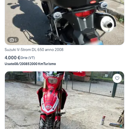
6
Suzuki V-Strom DL 650 anno 2008
4.000 €
Orte
(
VT
)
Usato
08/2008
52000 Km
Turismo