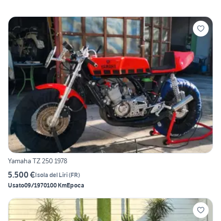
Yamaha TZ 250 1978
5.500 €
Isola del Liri
(
FR
)
Usato
09/1970
100 Km
Epoca