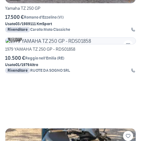
Yamaha TZ 250 GP
17.500 €
Romano d'Ezzelino
(
VI
)
Usato
03/1989
111 Km
Sport
Rivenditore
Carollo Moto Classiche
27
1979 YAMAHA TZ 250 GP - RDS01858
10.500 €
Reggio nell'Emilia
(
RE
)
Usato
01/1979
Altro
Rivenditore
RUOTE DA SOGNO SRL