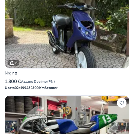
6
Nrg ntt
1.800 €
Azzano Decimo
(
PN
)
Usato
02/1994
32300 Km
Scooter