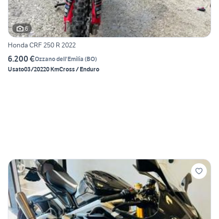
6
Honda CRF 250 R 2022
6.200 €
Ozzano dell'Emilia
(
BO
)
Usato
03/2022
0 Km
Cross / Enduro