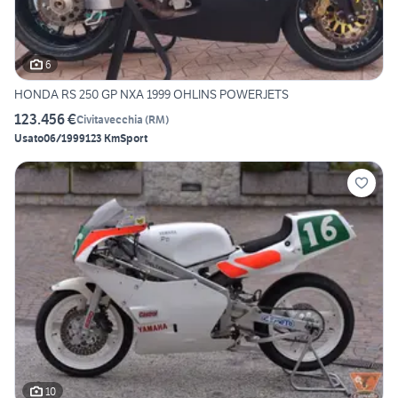
6
HONDA RS 250 GP NXA 1999 OHLINS POWERJETS
123.456 €
Civitavecchia
(
RM
)
Usato
06/1999
123 Km
Sport
10