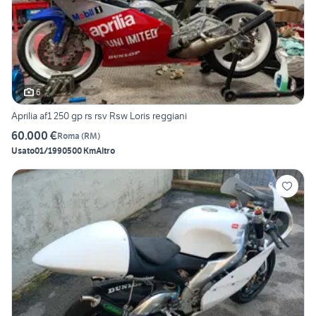
6
Aprilia af1 250 gp rs rsv Rsw Loris reggiani
60.000 €
Roma
(
RM
)
Usato
01/1990
500 Km
Altro