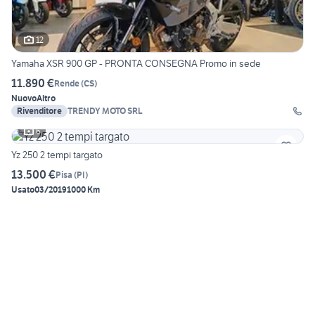
12
Yamaha XSR 900 GP - PRONTA CONSEGNA Promo in sede
11.890 €
Rende
(
CS
)
Nuovo
Altro
Rivenditore
TRENDY MOTO SRL
6
Yz 250 2 tempi targato
13.500 €
Pisa
(
PI
)
Usato
03/2019
1000 Km