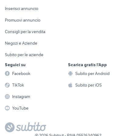
Arredamento e
Console e
Accessori per
Casalinghi
Inserisci annuncio
Videogiochi
animali
Elettrodomestici
Promuovi annuncio
Audio/Video
Musica e Film
Giardino e Fai da te
Consigli per la vendita
Fotografia
Libri e Riviste
Abbigliamento e
Negozi e Aziende
Telefonia
Strumenti Musicali
Accessori
Subito per le aziende
Sports
Tutto per i bambini
Seguici su
Scarica gratis l'App
Biciclette
Facebook
Subito per Android
Collezionismo
TikTok
Subito per iOS
Instagram
YouTube
©
2026
Subito.it - P.IVA 05526340962