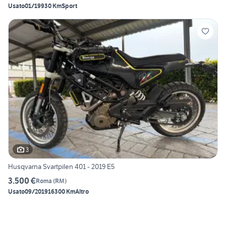
Usato
01/1993
0 Km
Sport
3
Husqvarna Svartpilen 401 - 2019 E5
3.500 €
Roma
(
RM
)
Usato
09/2019
16300 Km
Altro