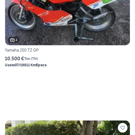
4
Yamaha 250 TZ GP
10.500 €
Ton
(
TN
)
Usato
07/1981
1 Km
Epoca