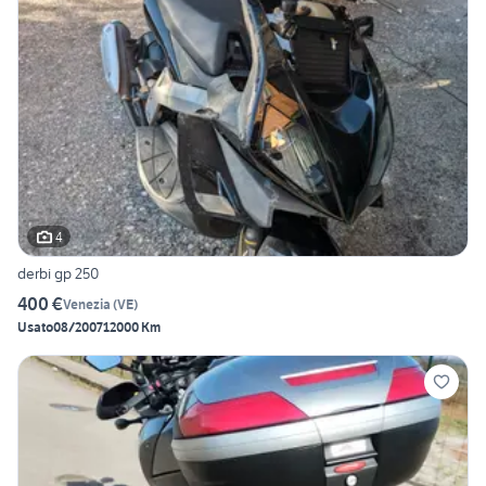
4
derbi gp 250
400 €
Venezia
(
VE
)
Usato
08/2007
12000 Km