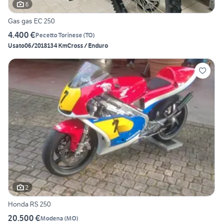
6
Gas gas EC 250
4.400 €
Pecetto Torinese
(
TO
)
Usato
06/2018
134 Km
Cross / Enduro
2
Honda RS 250
20.500 €
Modena
(
MO
)