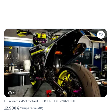
6
Husqvarna 450 motard LEGGERE DESCRIZIONE
12.900 €
Camparada
(
MB
)