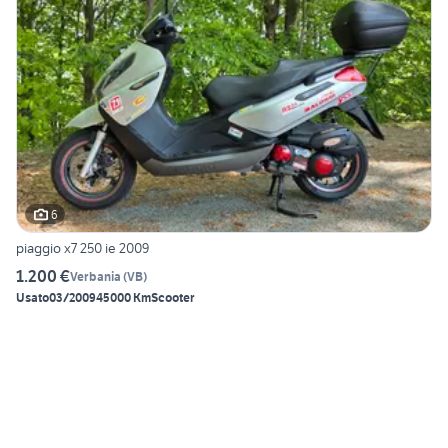
6
piaggio x7 250 ie 2009
1.200 €
Verbania
(
VB
)
Usato
03/2009
45000 Km
Scooter