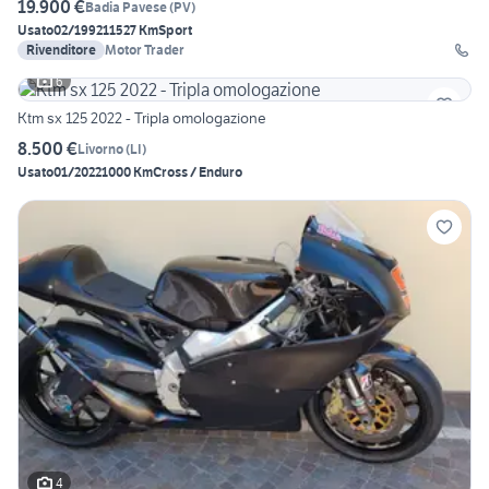
19.900 €
Badia Pavese
(
PV
)
Usato
02/1992
11527 Km
Sport
Rivenditore
Motor Trader
6
Ktm sx 125 2022 - Tripla omologazione
8.500 €
Livorno
(
LI
)
Usato
01/2022
1000 Km
Cross / Enduro
4