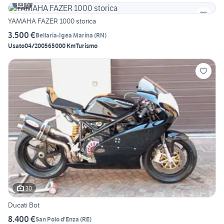
6
YAMAHA FAZER 1000 storica
3.500 €
Bellaria-Igea Marina
(
RN
)
Usato
04/2005
65000 Km
Turismo
30
Ducati Bot
8.400 €
San Polo d'Enza
(
RE
)