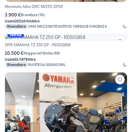
Minimoto Altro GRC MOTO GP10
3.900 €
Brandizzo
(
TO
)
Usato
2021
10 Km
Altro
Rivenditore
VRM ORIZZONTE MOTO DI VERSACE VINCENZA
Vetrina
1979 YAMAHA TZ 250 GP - RDS01858
10.500 €
Reggio nell'Emilia
(
RE
)
Usato
01/1979
Altro
Rivenditore
RUOTE DA SOGNO SRL