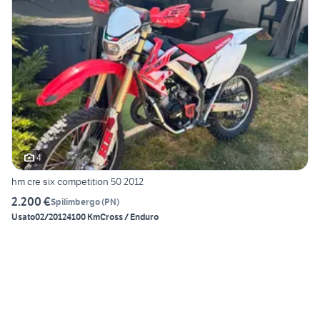
4
hm cre six competition 50 2012
2.200 €
Spilimbergo
(
PN
)
Usato
02/2012
4100 Km
Cross / Enduro