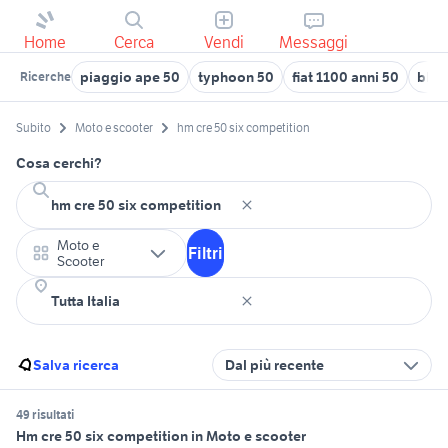
Home
Cerca
Vendi
Messaggi
piaggio ape 50
typhoon 50
fiat 1100 anni 50
bloc
Ricerche
Subito
Moto e scooter
hm cre 50 six competition
Cosa cerchi?
Moto e
Filtri
Scooter
Salva ricerca
Dal più recente
49 risultati
Hm cre 50 six competition in Moto e scooter