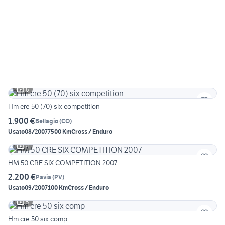
6
Hm cre 50 (70) six competition
1.900 €
Bellagio
(
CO
)
Usato
08/2007
7500 Km
Cross / Enduro
4
HM 50 CRE SIX COMPETITION 2007
2.200 €
Pavia
(
PV
)
Usato
09/2007
100 Km
Cross / Enduro
5
Hm cre 50 six comp