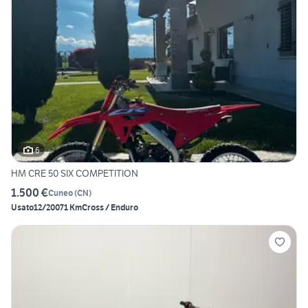
6
HM CRE 50 SIX COMPETITION
1.500 €
Cuneo
(
CN
)
Usato
12/2007
1 Km
Cross / Enduro