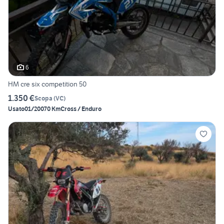
6
HM cre six competition 50
1.350 €
Scopa
(
VC
)
Usato
01/2007
0 Km
Cross / Enduro