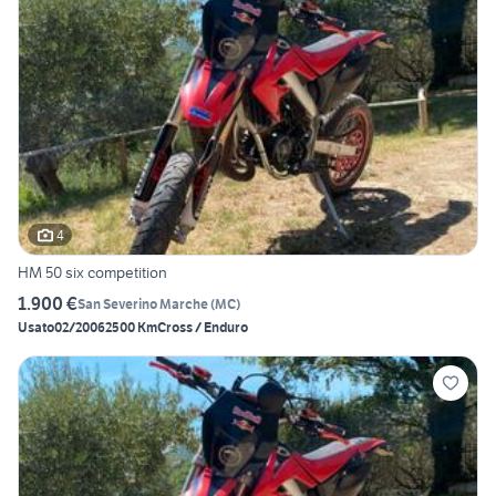
4
HM 50 six competition
1.900 €
San Severino Marche
(
MC
)
Usato
02/2006
2500 Km
Cross / Enduro