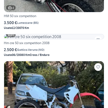
4
HM 50 six competition
3.500 €
Lumezzane
(
BS
)
Usato
12/2007
0 Km
6
Hm cre 50 six competition 2008
2.500 €
Gattico-Veruno
(
NO
)
Usato
06/2008
0 Km
Cross / Enduro