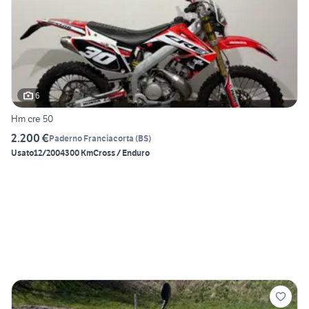
6
Hm cre 50
2.200 €
Paderno Franciacorta
(
BS
)
Usato
12/2004
300 Km
Cross / Enduro