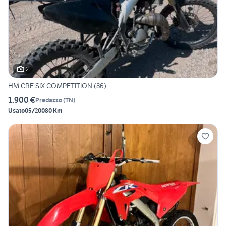
2
HM CRE SIX COMPETITION (86)
1.900 €
Predazzo
(
TN
)
Usato
05/2008
0 Km