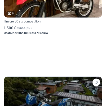
6
Hm cre 50 six competition
1.500 €
Cuneo
(
CN
)
Usato
01/2007
1 Km
Cross / Enduro