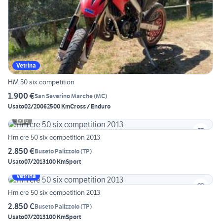
Vetrina
HM 50 six competition
1.900 €
San Severino Marche
(
MC
)
Usato
02/2006
2500 Km
Cross / Enduro
6
Hm cre 50 six competition 2013
2.850 €
Buseto Palizzolo
(
TP
)
Usato
07/2013
100 Km
Sport
Vetrina
Hm cre 50 six competition 2013
2.850 €
Buseto Palizzolo
(
TP
)
Usato
07/2013
100 Km
Sport