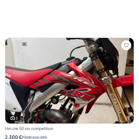
6
Hm cre 50 six competition
2.300 €
Filottrano
(
AN
)