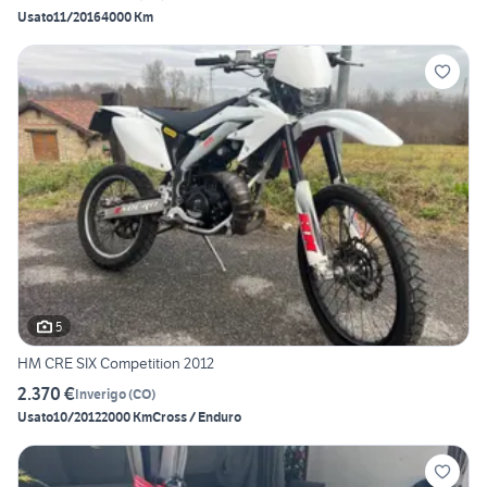
Usato
11/2016
4000 Km
5
HM CRE SIX Competition 2012
2.370 €
Inverigo
(
CO
)
Usato
10/2012
2000 Km
Cross / Enduro