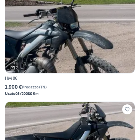
2
HM 86
1.900 €
Predazzo
(
TN
)
Usato
05/2008
0 Km