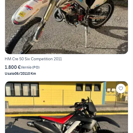
HM Cre 50 Six Competition 2011
1.800 €
Vernio
(
PO
)
Usato
06/2011
0 Km