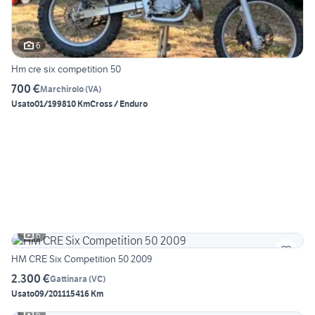
6
Hm cre six competition 50
700 €
Marchirolo
(
VA
)
Usato
01/1998
10 Km
Cross / Enduro
6
HM CRE Six Competition 50 2009
2.300 €
Gattinara
(
VC
)
Usato
09/2011
15416 Km
6