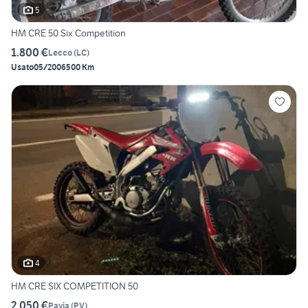
5
HM CRE 50 Six Competition
1.800 €
Lecco
(
LC
)
Usato
05/2006
500 Km
4
HM CRE SIX COMPETITION 50
2.050 €
Pavia
(
PV
)