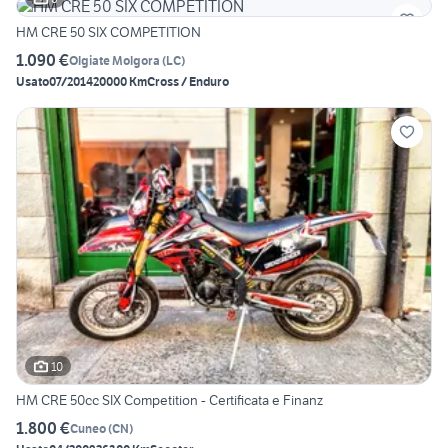
HM CRE 50 SIX COMPETITION
1.090 €
Olgiate Molgora
(
LC
)
Usato
07/2014
20000 Km
Cross / Enduro
10
HM CRE 50cc SIX Competition - Certificata e Finanz
1.800 €
Cuneo
(
CN
)