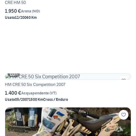
CRE HM 50
1.950 €
Arona
(
NO
)
Usato
12/2006
0 Km
6
HM CRE 50 Six Competition 2007
1.400 €
Acquapendente
(
VT
)
Usato
05/2007
1500 Km
Cross / Enduro