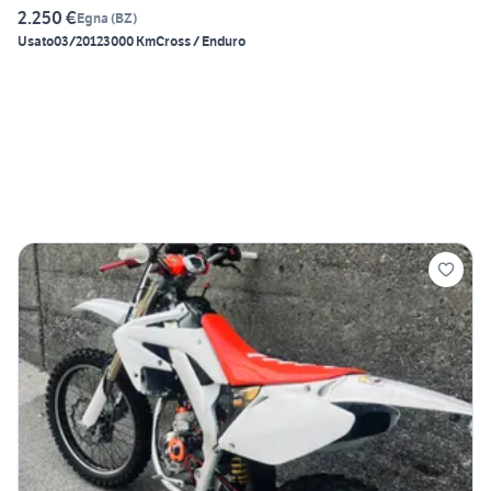
2.250 €
Egna
(
BZ
)
Usato
03/2012
3000 Km
Cross / Enduro