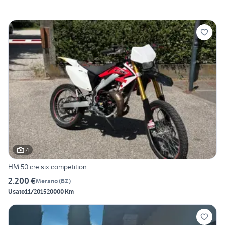
4
HM 50 cre six competition
2.200 €
Merano
(
BZ
)
Usato
11/2015
20000 Km