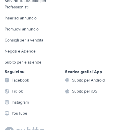
Servizio TuttoSubito per
persona
Informatica
Animali
Professionisti
Arredamento e
Console e
Accessori per
Casalinghi
Inserisci annuncio
Videogiochi
animali
Elettrodomestici
Promuovi annuncio
Audio/Video
Musica e Film
Giardino e Fai da te
Consigli per la vendita
Fotografia
Libri e Riviste
Abbigliamento e
Negozi e Aziende
Telefonia
Strumenti Musicali
Accessori
Subito per le aziende
Sports
Tutto per i bambini
Seguici su
Scarica gratis l'App
Biciclette
Facebook
Subito per Android
Collezionismo
TikTok
Subito per iOS
Instagram
YouTube