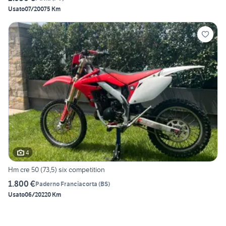
Usato
07/2007
5 Km
4
Hm cre 50 (73,5) six competition
1.800 €
Paderno Franciacorta
(
BS
)
Usato
06/2022
0 Km