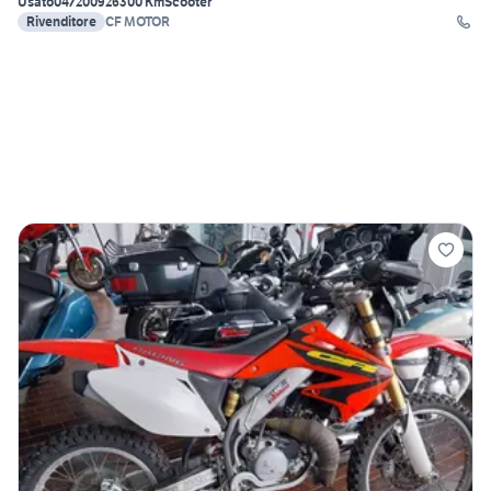
Usato
04/2009
26300 Km
Scooter
Rivenditore
CF MOTOR