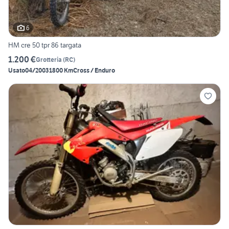
6
HM cre 50 tpr 86 targata
1.200 €
Grotteria
(
RC
)
Usato
04/2003
1800 Km
Cross / Enduro