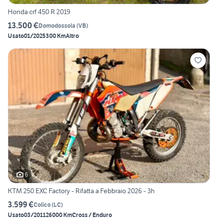
Honda crf 450 R 2019
13.500 €
Domodossola
(
VB
)
Usato
01/2025
300 Km
Altro
6
KTM 250 EXC Factory - Rifatta a Febbraio 2026 - 3h
3.599 €
Colico
(
LC
)
Usato
03/2011
26000 Km
Cross / Enduro