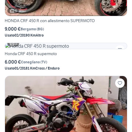
6
HONDA CRF 450 R con allestimento SUPERMOTO
9.000 €
Bergamo
(
BG
)
Usato
02/2019
0 Km
Altro
3
Honda CRF 450 R supermoto
6.000 €
Conegliano
(
TV
)
Usato
01/2018
1 Km
Cross / Enduro