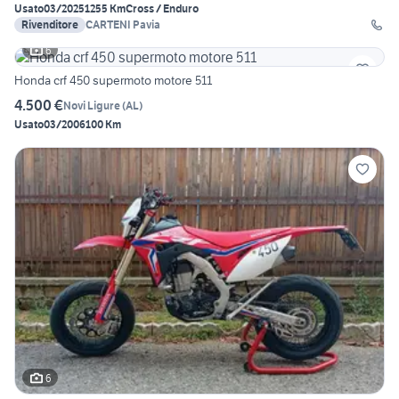
Usato
03/2025
1255 Km
Cross / Enduro
Rivenditore
CARTENI Pavia
6
Honda crf 450 supermoto motore 511
4.500 €
Novi Ligure
(
AL
)
Usato
03/2006
100 Km
6