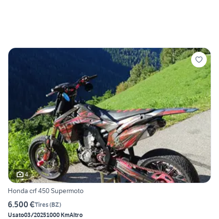
4
Honda crf 450 Supermoto
6.500 €
Tires
(
BZ
)
Usato
03/2025
1000 Km
Altro