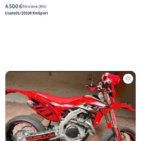
4.500 €
Riccione
(
RN
)
Usato
01/2010
8 Km
Sport