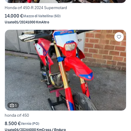
Honda crf 450-R 2024 Supermotard
14.000 €
Mazzo di Valtellina
(
SO
)
Usato
01/2024
1000 Km
Altro
5
honda crf 450
8.500 €
Vernio
(
PO
)
Usato
04/2024
4000 Km
Cross / Enduro