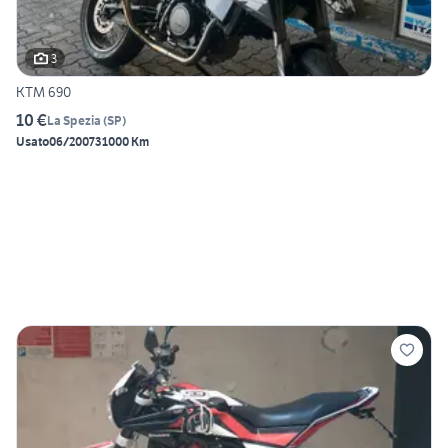
3
KTM 690
10 €
La Spezia
(
SP
)
Usato
06/2007
31000 Km