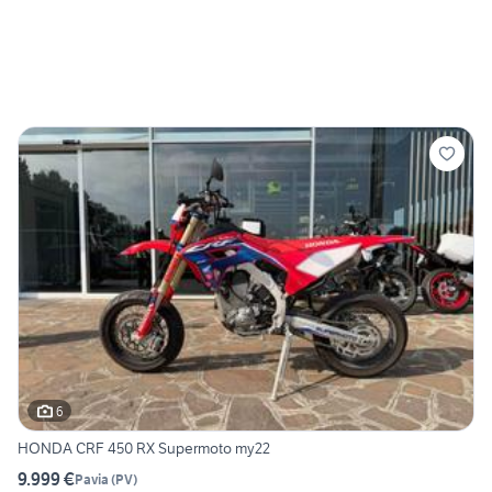
6
HONDA CRF 450 RX Supermoto my22
9.999 €
Pavia
(
PV
)