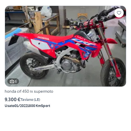
6
honda crf 450 rx supermoto
9.300 €
Taviano
(
LE
)
Usato
01/2022
1800 Km
Sport