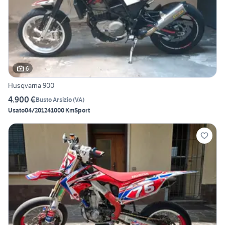
6
Husqvarna 900
4.900 €
Busto Arsizio
(
VA
)
Usato
04/2012
41000 Km
Sport