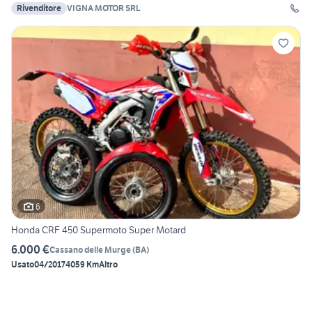
Rivenditore
VIGNA MOTOR SRL
6
Honda CRF 450 Supermoto Super Motard
6.000 €
Cassano delle Murge
(
BA
)
Usato
04/2017
4059 Km
Altro