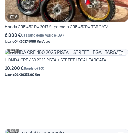
6
Honda CRF 450 RX 2017 Supermoto CRF 450RX TARGATA
6.000 €
Cassano delle Murge
(
BA
)
Usato
04/2017
4059 Km
Altro
6
HONDA CRF 450 2025 PISTA + STREET LEGAL TARGATA
10.200 €
Sondrio
(
SO
)
Usato
01/2025
300 Km
6