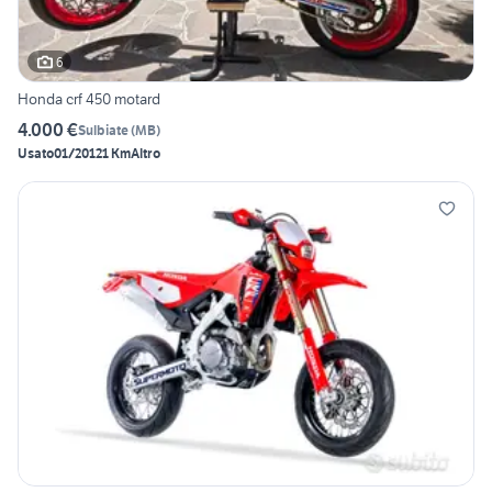
6
Honda crf 450 motard
4.000 €
Sulbiate
(
MB
)
Usato
01/2012
1 Km
Altro