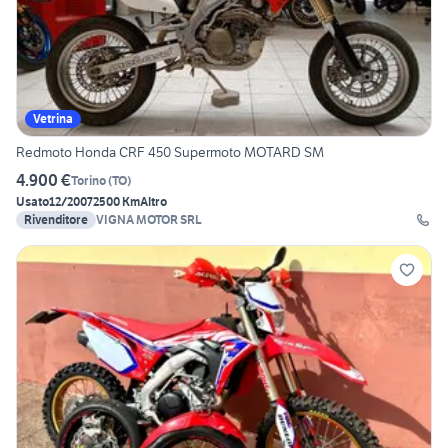
Vetrina
Redmoto Honda CRF 450 Supermoto MOTARD SM
4.900 €
Torino
(
TO
)
Usato
12/2007
2500 Km
Altro
Rivenditore
VIGNA MOTOR SRL