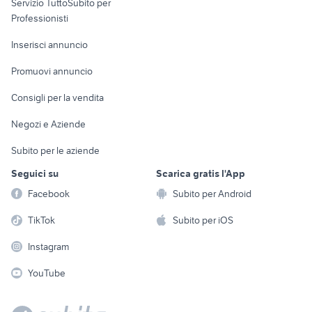
Servizio TuttoSubito per
persona
Informatica
Animali
Professionisti
Arredamento e
Console e
Accessori per
Casalinghi
Inserisci annuncio
Videogiochi
animali
Elettrodomestici
Promuovi annuncio
Audio/Video
Musica e Film
Giardino e Fai da te
Consigli per la vendita
Fotografia
Libri e Riviste
Abbigliamento e
Negozi e Aziende
Telefonia
Strumenti Musicali
Accessori
Subito per le aziende
Sports
Tutto per i bambini
Seguici su
Scarica gratis l'App
Biciclette
Facebook
Subito per Android
Collezionismo
TikTok
Subito per iOS
Instagram
YouTube