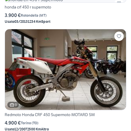
honda crf 450 r supermoto
3.900 €
Rotondella
(
MT
)
Usato
03/2013
1234 Km
Sport
9
Redmoto Honda CRF 450 Supermoto MOTARD SM
4.900 €
Torino
(
TO
)
Usato
12/2007
2500 Km
Altro