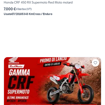
Honda CRF 450 RX Supermoto Red Moto motard
7.000 €
Viterbo
(
VT
)
Usato
07/2018
5343 Km
Cross / Enduro