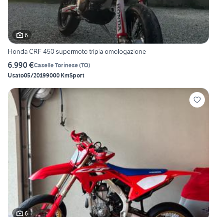
6
Honda CRF 450 supermoto tripla omologazione
6.990 €
Caselle Torinese
(
TO
)
Usato
05/2019
9000 Km
Sport
6