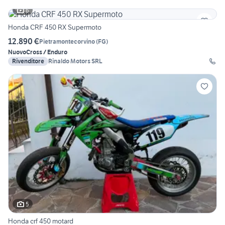
6
Honda CRF 450 RX Supermoto
12.890 €
Pietramontecorvino
(
FG
)
Nuovo
Cross / Enduro
Rivenditore
Rinaldo Motors SRL
5
Honda crf 450 motard