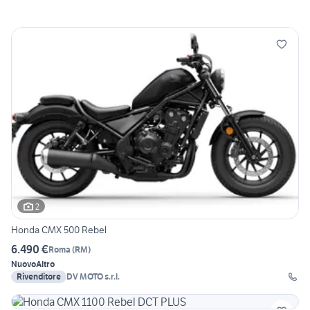
2
Honda CMX 500 Rebel
6.490 €
Roma
(
RM
)
Nuovo
Altro
Rivenditore
DV MOTO s.r.l.