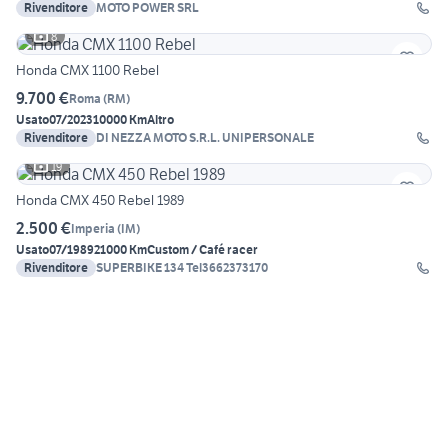
Rivenditore
MOTO POWER SRL
8
Honda CMX 1100 Rebel
9.700 €
Roma
(
RM
)
Usato
07/2023
10000 Km
Altro
Rivenditore
DI NEZZA MOTO S.R.L. UNIPERSONALE
19
Honda CMX 450 Rebel 1989
2.500 €
Imperia
(
IM
)
Usato
07/1989
21000 Km
Custom / Café racer
Rivenditore
SUPERBIKE 134 Tel3662373170