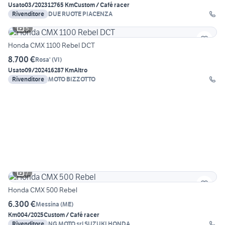
Usato
03/2023
12765 Km
Custom / Café racer
Rivenditore
DUE RUOTE PIACENZA
5
Honda CMX 1100 Rebel DCT
8.700 €
Rosa'
(
VI
)
Usato
09/2024
16287 Km
Altro
Rivenditore
MOTO BIZZOTTO
7
Honda CMX 500 Rebel
6.300 €
Messina
(
ME
)
Km0
04/2025
Custom / Café racer
Rivenditore
NG MOTO srl SUZUKI HONDA