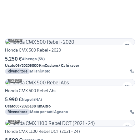
20
Honda CMX 500 Rebel - 2020
5.250 €
Albenga
(
SV
)
Usato
06/2020
5000 Km
Custom / Café racer
Rivenditore
Milani Moto
23
Honda CMX 500 Rebel Abs
5.990 €
Napoli
(
NA
)
Usato
03/2026
188 Km
Altro
Rivenditore
Moto per tutti Agnano
5
Honda CMX 1100 Rebel DCT (2021 - 24)