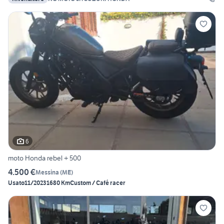
6
moto Honda rebel + 500
4.500 €
Messina
(
ME
)
Usato
11/2023
1680 Km
Custom / Café racer