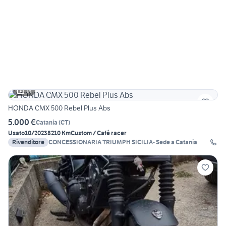
18
HONDA CMX 500 Rebel Plus Abs
5.000 €
Catania
(
CT
)
Usato
10/2023
8210 Km
Custom / Café racer
Rivenditore
CONCESSIONARIA TRIUMPH SICILIA- Sede a Catania