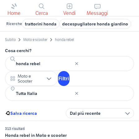
Home
Cerca
Vendi
Messaggi
trattorini honda
decespugliatore honda giardino
ho
Ricerche
Subito
Moto e scooter
honda rebel
Cosa cerchi?
Moto e
Filtri
Scooter
Salva ricerca
Dal più recente
313 risultati
Honda rebel in Moto e scooter