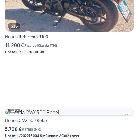
5
Honda Rebel cmx 1100
11.200 €
Riva del Garda
(
TN
)
Usato
05/2026
1800 Km
6
Honda CMX 500 Rebel
5.700 €
Parma
(
PR
)
Usato
11/2022
15004 Km
Custom / Café racer