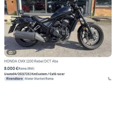
7
HONDA CMX 1100 Rebel DCT Abs
8.000 €
Roma
(
RM
)
Usato
04/2021
7232 Km
Custom / Café racer
Rivenditore
Motor Market Roma