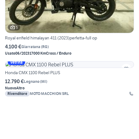
5
Royal enfield himalayan 411 (2023)perfetta-full op
4.100 €
Giarratana
(
RG
)
Usato
06/2023
17000 Km
Cross / Enduro
Vetrina
Honda CMX 1100 Rebel PLUS
12.790 €
Legnano
(
MI
)
Nuovo
Altro
Rivenditore
MOTO MACCHION SRL