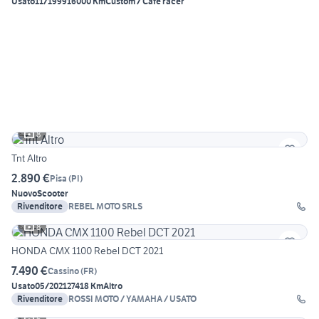
Usato
11/1999
16000 Km
Custom / Café racer
8
Tnt Altro
2.890 €
Pisa
(
PI
)
Nuovo
Scooter
Rivenditore
REBEL MOTO SRLS
8
HONDA CMX 1100 Rebel DCT 2021
7.490 €
Cassino
(
FR
)
Usato
05/2021
27418 Km
Altro
Rivenditore
ROSSI MOTO / YAMAHA / USATO