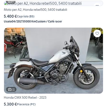
6
Moto per A2, Honda rebel500, 5400 trattabili
5.400 €
Capriolo
(
BS
)
Usato
04/2017
35000 Km
Custom / Café racer
11
Honda CMX 500 Rebel - 2023
5.300 €
Piacenza
(
PC
)