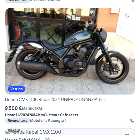
Vetrina
Honda CMX 1100 Rebel 2024 UNIPRO' FINANZIABILE
9.500 €
Marino
(
RM
)
Usato
11/2024
2084 Km
Custom / Café racer
Rivenditore
Motofollia Racing srl
6