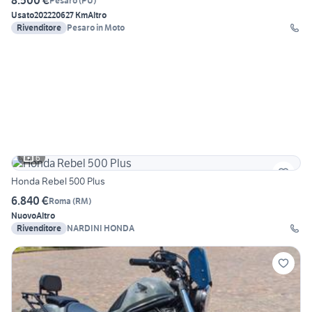
8.500 €
Pesaro
(
PU
)
Usato
2022
20627 Km
Altro
Rivenditore
Pesaro in Moto
6
Honda Rebel 500 Plus
6.840 €
Roma
(
RM
)
Nuovo
Altro
Rivenditore
NARDINI HONDA