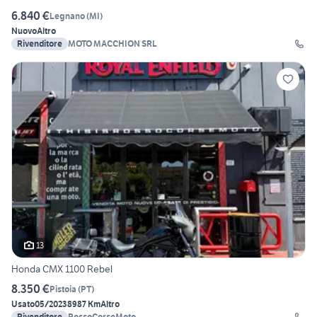
6.840 €
Legnano
(
MI
)
Nuovo
Altro
Rivenditore
MOTO MACCHION SRL
13
Honda CMX 1100 Rebel
8.350 €
Pistoia
(
PT
)
Usato
05/2023
8987 Km
Altro
Rivenditore
RossoCorseMoto