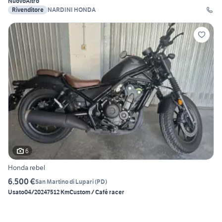
Nuovo
Altro
Rivenditore
NARDINI HONDA
6
Honda rebel
6.500 €
San Martino di Lupari
(
PD
)
Usato
04/2024
7512 Km
Custom / Café racer