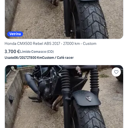
Vetrina
Honda CMX500 Rebel ABS 2017 - 27.000 km - Custom
3.700 €
Limido Comasco
(
CO
)
Usato
06/2017
27800 Km
Custom / Café racer