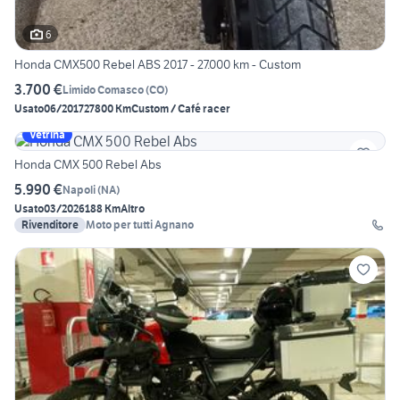
6
Honda CMX500 Rebel ABS 2017 - 27.000 km - Custom
3.700 €
Limido Comasco
(
CO
)
Usato
06/2017
27800 Km
Custom / Café racer
Vetrina
Honda CMX 500 Rebel Abs
5.990 €
Napoli
(
NA
)
Usato
03/2026
188 Km
Altro
Rivenditore
Moto per tutti Agnano