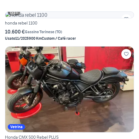
6
honda rebel 1100
10.600 €
Gassino Torinese
(
TO
)
Usato
11/2025
900 Km
Custom / Café racer
Vetrina
Honda CMX 500 Rebel PLUS