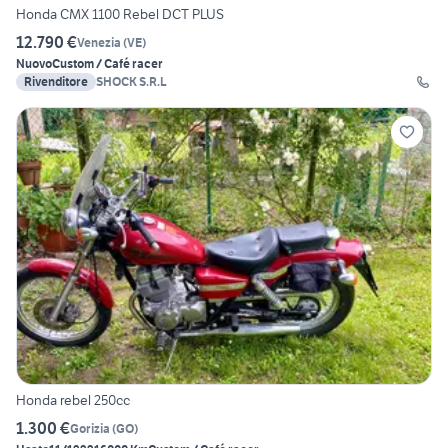
Honda CMX 1100 Rebel DCT PLUS
12.790 €
Venezia
(
VE
)
Nuovo
Custom / Café racer
Rivenditore
SHOCK S.R.L
Honda rebel 250cc
1.300 €
Gorizia
(
GO
)