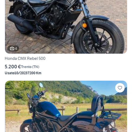
4
Honda CMX Rebel 500
5.200 €
Trento
(
TN
)
Usato
10/2023
7200 Km