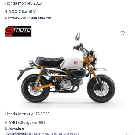
Honda monkey 2019
3.500 €
Bari
(
BA
)
Usato
05/2019
5000 Km
Altro
Honda Monkey 125 2026
4.590 €
Bergamo
(
BG
)
Nuovo
Altro
Rivenditore
RS MOTO SRL UNIPERSONALE