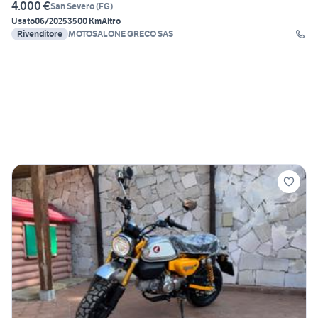
4.000 €
San Severo
(
FG
)
Usato
06/2025
3500 Km
Altro
Rivenditore
MOTOSALONE GRECO SAS