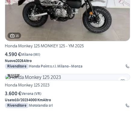
16
Honda Monkey 125 MONKEY 125 - YM 2025
4.590 €
Milano
(
MI
)
Nuovo
2026
Altro
Rivenditore
Honda Point s.r.l. Milano - Monza
4
Honda Monkey 125 2023
3.600 €
Verona
(
VR
)
Usato
10/2023
4000 Km
Altro
Rivenditore
Motolandia srl