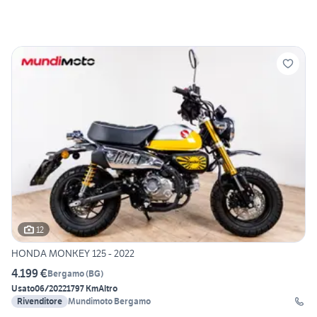
12
HONDA MONKEY 125 - 2022
4.199 €
Bergamo
(
BG
)
Usato
06/2022
1797 Km
Altro
Rivenditore
Mundimoto Bergamo