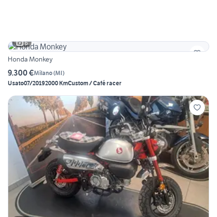
6
Honda Monkey
9.300 €
Milano
(
MI
)
Usato
07/2019
2000 Km
Custom / Café racer