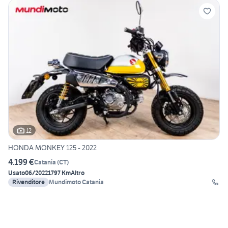
12
HONDA MONKEY 125 - 2022
4.199 €
Catania
(
CT
)
Usato
06/2022
1797 Km
Altro
Rivenditore
Mundimoto Catania