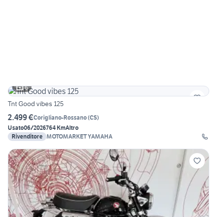
6
Tnt Good vibes 125
2.499 €
Corigliano-Rossano
(
CS
)
Usato
06/2026
764 Km
Altro
Rivenditore
MOTOMARKET YAMAHA