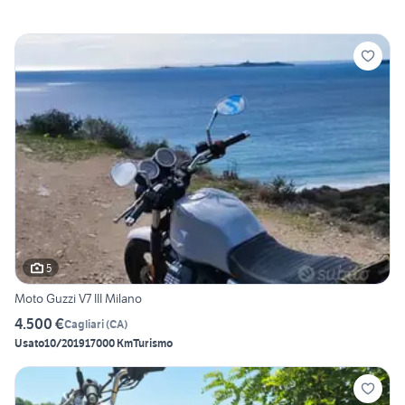
5
Moto Guzzi V7 III Milano
4.500 €
Cagliari
(
CA
)
Usato
10/2019
17000 Km
Turismo