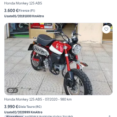
Honda Monkey 125 ABS
3.600 €
Firenze
(
FI
)
Usato
01/2019
1800 Km
Altro
15
Honda Monkey 125 ABS - 07/2020 - 980 km
3.990 €
Gioia Tauro
(
RC
)
Usato
02/2020
999 Km
Altro
Rivenditore
MOTOR'S PASSION GIOIA TAURO