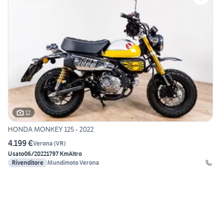
12
HONDA MONKEY 125 - 2022
4.199 €
Verona
(
VR
)
Usato
06/2022
1797 Km
Altro
Rivenditore
Mundimoto Verona