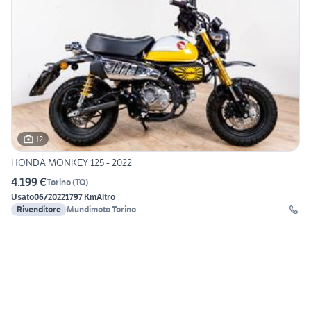
12
HONDA MONKEY 125 - 2022
4.199 €
Torino
(
TO
)
Usato
06/2022
1797 Km
Altro
Rivenditore
Mundimoto Torino