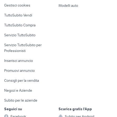
Veicoli commerciali
altro
Gestisci cookies
Modelli auto
Case vacanza
TuttoSubito Vendi
Uffici e Locali
TuttoSubito Compra
commerciali
Servizio TuttoSubito
elettronica
per la casa e la
sports e hobby
Servizio TuttoSubito per
persona
Informatica
Animali
Professionisti
Arredamento e
Console e
Accessori per
Casalinghi
Inserisci annuncio
Videogiochi
animali
Elettrodomestici
Promuovi annuncio
Audio/Video
Musica e Film
Giardino e Fai da te
Consigli per la vendita
Fotografia
Libri e Riviste
Abbigliamento e
Negozi e Aziende
Telefonia
Strumenti Musicali
Accessori
Subito per le aziende
Sports
Tutto per i bambini
Seguici su
Scarica gratis l'App
Biciclette
Facebook
Subito per Android