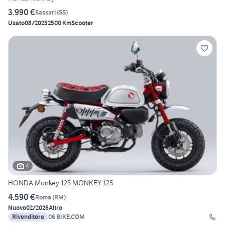
3.990 €
Sassari
(
SS
)
Usato
08/2025
2500 Km
Scooter
4
HONDA Monkey 125 MONKEY 125
4.590 €
Roma
(
RM
)
Nuovo
02/2026
Altro
Rivenditore
06 BIKE.COM