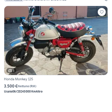
5
Honda Monkey 125
3.500 €
Nettuno
(
RM
)
Usato
06/2024
3000 Km
Altro