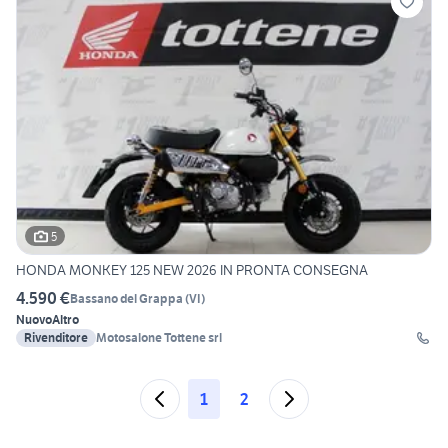
5
HONDA MONKEY 125 NEW 2026 IN PRONTA CONSEGNA
4.590 €
Bassano del Grappa
(
VI
)
Nuovo
Altro
Rivenditore
Motosalone Tottene srl
1
2