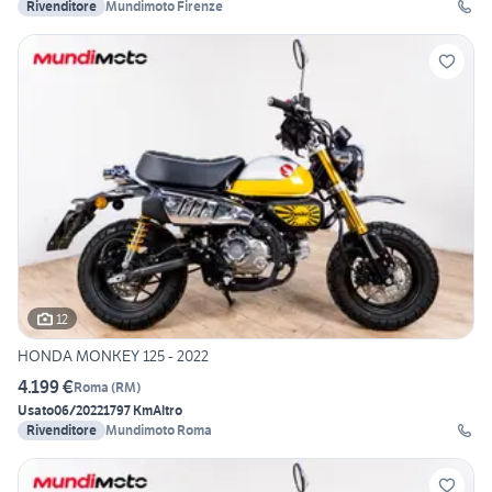
Rivenditore
Mundimoto Firenze
12
HONDA MONKEY 125 - 2022
4.199 €
Roma
(
RM
)
Usato
06/2022
1797 Km
Altro
Rivenditore
Mundimoto Roma