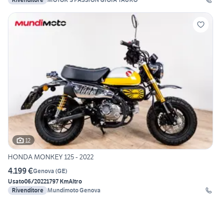
12
HONDA MONKEY 125 - 2022
4.199 €
Genova
(
GE
)
Usato
06/2022
1797 Km
Altro
Rivenditore
Mundimoto Genova