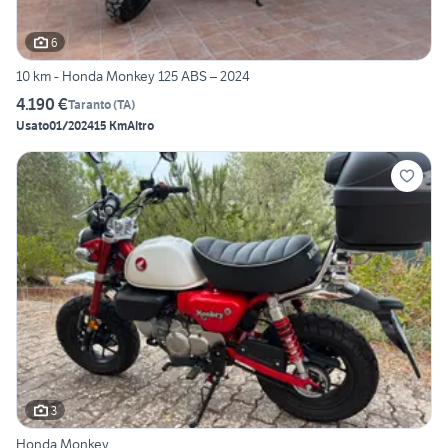
6
10 km - Honda Monkey 125 ABS – 2024
4.190 €
Taranto
(
TA
)
Usato
01/2024
15 Km
Altro
3
Honda Monkey