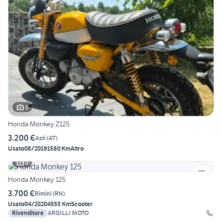
6
Honda Monkey Z125
3.200 €
Asti
(
AT
)
Usato
08/2019
1580 Km
Altro
8
Honda Monkey 125
3.700 €
Rimini
(
RN
)
Usato
04/2020
4555 Km
Scooter
Rivenditore
ARGILLI MOTO