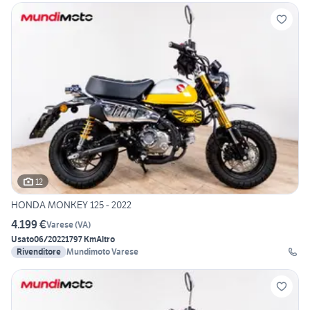
12
HONDA MONKEY 125 - 2022
4.199 €
Varese
(
VA
)
Usato
06/2022
1797 Km
Altro
Rivenditore
Mundimoto Varese