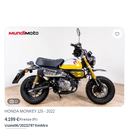
12
HONDA MONKEY 125 - 2022
4.199 €
Firenze
(
FI
)
Usato
06/2022
1797 Km
Altro