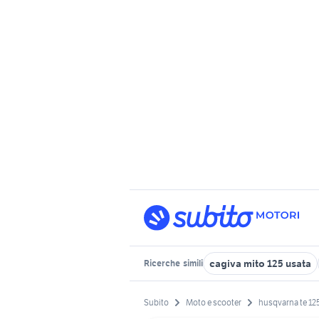
cagiva mito 125 usata
Ricerche
simili
Subito
Moto e scooter
husqvarna te 125