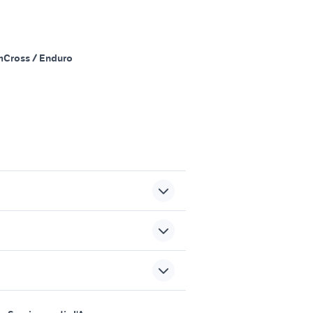
m
Cross / Enduro
ata
tm 300 2t
honda cb650
aprilia red rose moto
sports e hobby