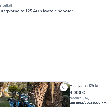
 risultati
usqvarna te 125 4t in Moto e scooter
Husqvarna 125 te
4.000 €
Modica
(
RG
)
Usato
02/2015
1000 Km