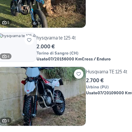
5
hysqvarna te 125 4t
2.000 €
Torino di Sangro
(
CH
)
4
Usato
07/2015
6000 Km
Cross / Enduro
Husqvarna TE 125 4t
2.700 €
Urbino
(
PU
)
Usato
07/2010
9000 Km
5