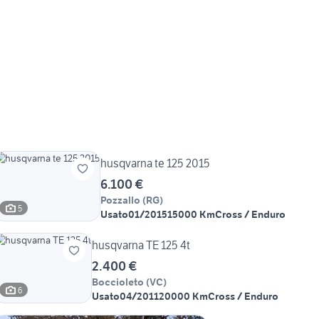
husqvarna te 125 2015
6.100 €
Pozzallo
(
RG
)
5
Usato
01/2015
15000 Km
Cross / Enduro
husqvarna TE 125 4t
2.400 €
Boccioleto
(
VC
)
6
Usato
04/2011
20000 Km
Cross / Enduro