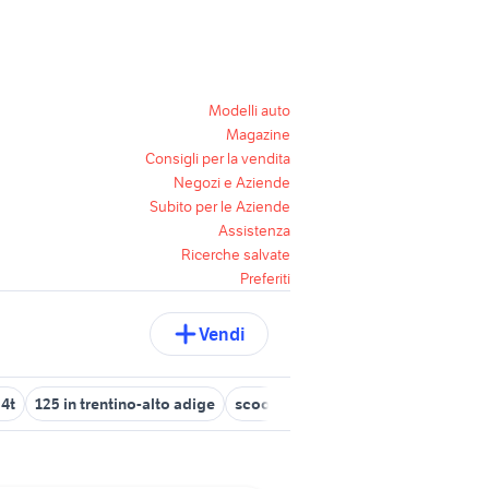
Modelli auto
Magazine
Consigli per la vendita
Negozi e Aziende
Subito per le Aziende
Assistenza
Ricerche salvate
Preferiti
Vendi
 4t
125 in trentino-alto adige
scooter yamaha 125 moto
motro