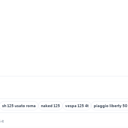
sh 125 usato roma
naked 125
vespa 125 4t
piaggio liberty 50
 4t