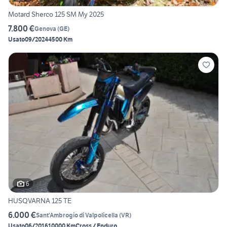
Motard Sherco 125 SM My 2025
7.800 €
Genova
(
GE
)
Usato
09/2024
4500 Km
6
HUSQVARNA 125 TE
6.000 €
Sant'Ambrogio di Valpolicella
(
VR
)
Usato
06/2016
10000 Km
Cross / Enduro