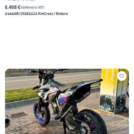
6.498 €
Valfenera
(
AT
)
Usato
05/2026
11111 Km
Cross / Enduro