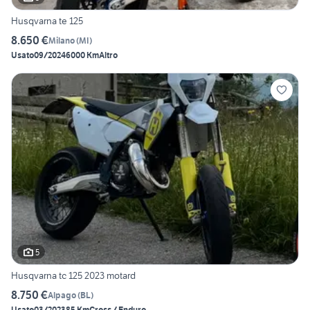
Husqvarna te 125
8.650 €
Milano
(
MI
)
Usato
09/2024
6000 Km
Altro
5
Husqvarna tc 125 2023 motard
8.750 €
Alpago
(
BL
)
Usato
03/2023
85 Km
Cross / Enduro