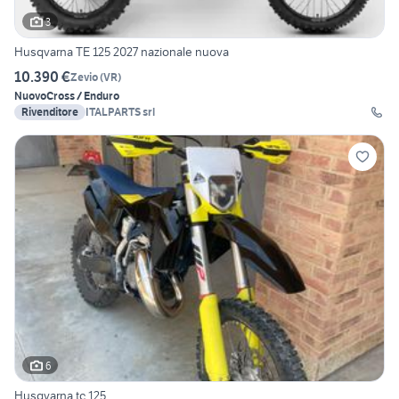
3
Husqvarna TE 125 2027 nazionale nuova
10.390 €
Zevio
(
VR
)
Nuovo
Cross / Enduro
Rivenditore
ITALPARTS srl
6
Husqvarna tc 125