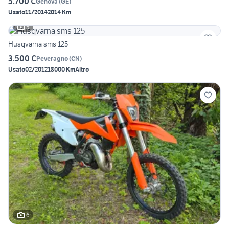
5.700 €
Genova
(
GE
)
Usato
11/2014
2014 Km
5
Husqvarna sms 125
3.500 €
Peveragno
(
CN
)
Usato
02/2012
18000 Km
Altro
6