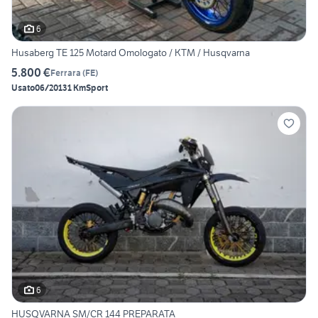
6
Husaberg TE 125 Motard Omologato / KTM / Husqvarna
5.800 €
Ferrara
(
FE
)
Usato
06/2013
1 Km
Sport
6
HUSQVARNA SM/CR 144 PREPARATA