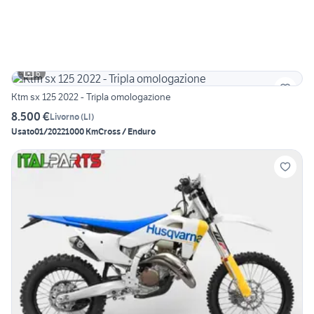
6
Ktm sx 125 2022 - Tripla omologazione
8.500 €
Livorno
(
LI
)
Usato
01/2022
1000 Km
Cross / Enduro