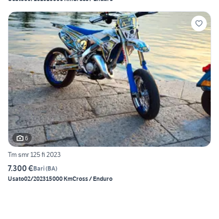
6
Tm smr 125 fi 2023
7.300 €
Bari
(
BA
)
Usato
02/2023
15000 Km
Cross / Enduro