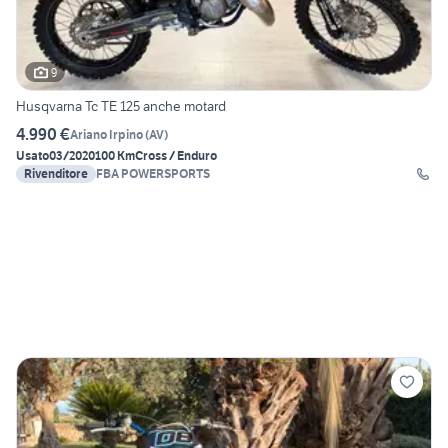
9
Husqvarna Tc TE 125 anche motard
4.990 €
Ariano Irpino
(
AV
)
Usato
03/2020
100 Km
Cross / Enduro
Rivenditore
FBA POWERSPORTS