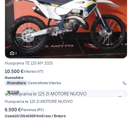
3
Husqvarna TE 125 MY 2025
10.500 €
Viterbo
(
VT
)
Nuovo
Altro
Rivenditore
CentroMoto Viterbo
6
Husqvarna te 125 2t MOTORE NUOVO
6.500 €
Piacenza
(
PC
)
Usato
10/2014
1000 Km
Cross / Enduro