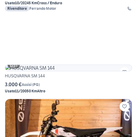
Usato
10/2024
5 Km
Cross / Enduro
Rivenditore
Ferrando Motor
6
HUSQVARNA SM 144
3.000 €
Assisi
(
PG
)
Usato
11/2005
0 Km
Altro