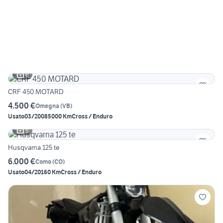
6
CRF 450 MOTARD
4.500 €
Omegna
(
VB
)
Usato
03/2008
5000 Km
Cross / Enduro
5
Husqvarna 125 te
6.000 €
Como
(
CO
)
Usato
04/2016
0 Km
Cross / Enduro