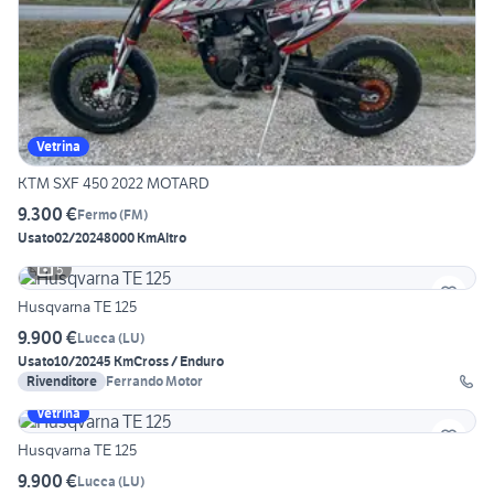
Vetrina
KTM SXF 450 2022 MOTARD
9.300 €
Fermo
(
FM
)
Usato
02/2024
8000 Km
Altro
5
Husqvarna TE 125
9.900 €
Lucca
(
LU
)
Usato
10/2024
5 Km
Cross / Enduro
Rivenditore
Ferrando Motor
Vetrina
Husqvarna TE 125
9.900 €
Lucca
(
LU
)