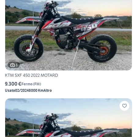
6
KTM SXF 450 2022 MOTARD
9.300 €
Fermo
(
FM
)
Usato
02/2024
8000 Km
Altro