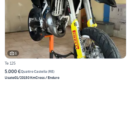
6
Te 125
5.000 €
Quattro Castella
(
RE
)
Usato
01/2015
0 Km
Cross / Enduro