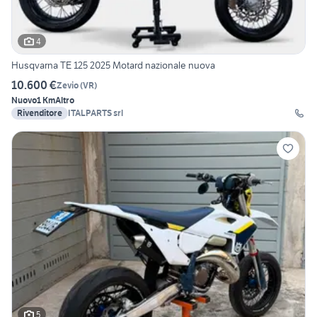
4
Husqvarna TE 125 2025 Motard nazionale nuova
10.600 €
Zevio
(
VR
)
Nuovo
1 Km
Altro
Rivenditore
ITALPARTS srl
5