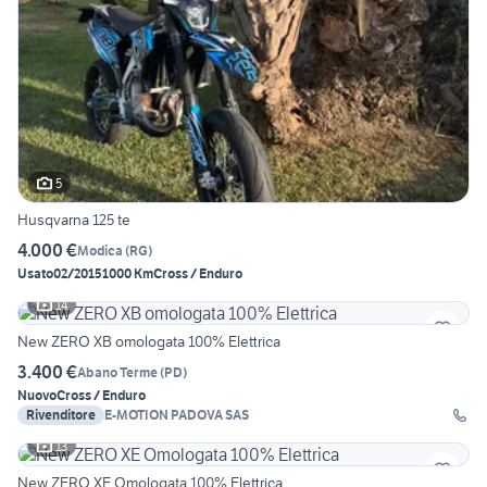
5
Husqvarna 125 te
4.000 €
Modica
(
RG
)
Usato
02/2015
1000 Km
Cross / Enduro
14
New ZERO XB omologata 100% Elettrica
3.400 €
Abano Terme
(
PD
)
Nuovo
Cross / Enduro
Rivenditore
E-MOTION PADOVA SAS
13
New ZERO XE Omologata 100% Elettrica