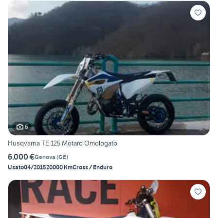
6
Husqvarna TE 125 Motard Omologato
6.000 €
Genova
(
GE
)
Usato
04/2015
20000 Km
Cross / Enduro