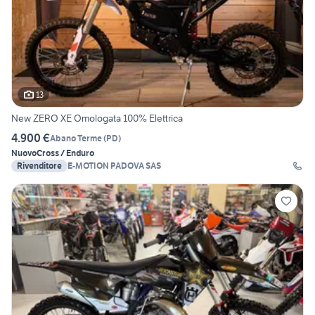
13
New ZERO XE Omologata 100% Elettrica
4.900 €
Abano Terme
(
PD
)
Nuovo
Cross / Enduro
Rivenditore
E-MOTION PADOVA SAS