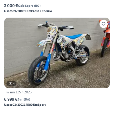
3.000 €
Osio Sopra
(
BG
)
Usato
09/2008
1 Km
Cross / Enduro
4
Tm smr 125 fi 2023
6.999 €
Bari
(
BA
)
Usato
02/2023
14500 Km
Sport